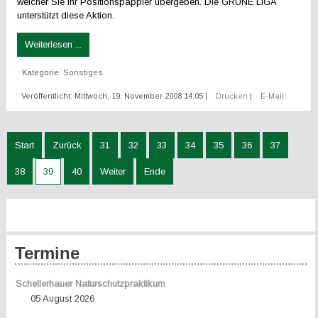
welcher Sie ihr Positionspappier übergeben. Die GRÜNE LIGA
unterstützt diese Aktion.
Weiterlesen ...
Kategorie:
Sonstiges
Veröffentlicht: Mittwoch, 19. November 2008 14:05
|
Drucken
|
E-Mail
Start
Zurück
31
32
33
34
35
36
37
38
39
40
Weiter
Ende
Termine
Schellerhauer Naturschutzpraktikum
05 August 2026