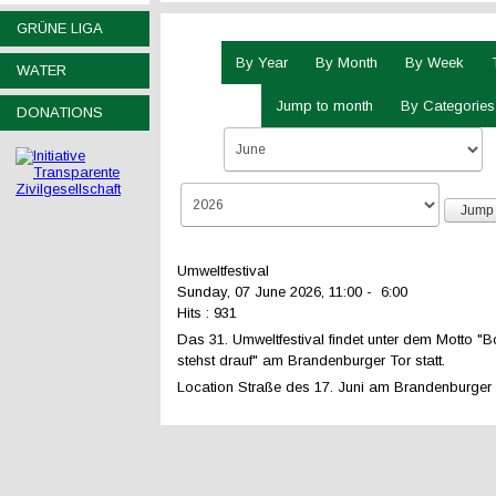
GRÜNE LIGA
By Year
By Month
By Week
WATER
Jump to month
By Categories
DONATIONS
Jump 
Umweltfestival
Sunday, 07 June 2026, 11:00 - 6:00
Hits
: 931
Das 31. Umweltfestival findet unter dem Motto "
stehst drauf" am Brandenburger Tor statt.
Location
Straße des 17. Juni am Brandenburger T