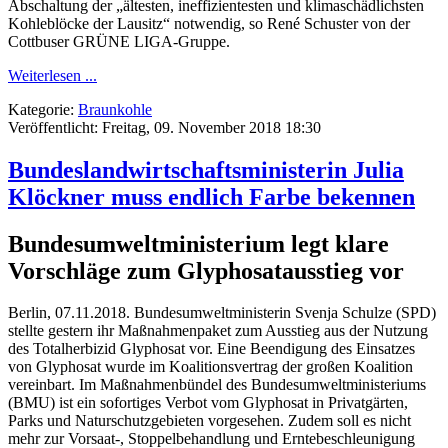
Abschaltung der „ältesten, ineffizientesten und klimaschädlichsten
Kohleblöcke der Lausitz“ notwendig, so René Schuster von der
Cottbuser GRÜNE LIGA-Gruppe.
Weiterlesen ...
Kategorie:
Braunkohle
Veröffentlicht: Freitag, 09. November 2018 18:30
Bundeslandwirtschaftsministerin Julia
Klöckner muss endlich Farbe bekennen
Bundesumweltministerium legt klare
Vorschläge zum Glyphosatausstieg vor
Berlin, 07.11.2018. Bundesumweltministerin Svenja Schulze (SPD)
stellte gestern ihr Maßnahmenpaket zum Ausstieg aus der Nutzung
des Totalherbizid Glyphosat vor. Eine Beendigung des Einsatzes
von Glyphosat wurde im Koalitionsvertrag der großen Koalition
vereinbart. Im Maßnahmenbündel des Bundesumweltministeriums
(BMU) ist ein sofortiges Verbot vom Glyphosat in Privatgärten,
Parks und Naturschutzgebieten vorgesehen. Zudem soll es nicht
mehr zur Vorsaat-, Stoppelbehandlung und Erntebeschleunigung