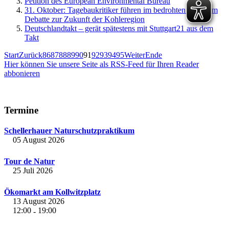
Petition des European Environmental Bureau
31. Oktober: Tagebaukritiker führen im bedrohten Proschim
Debatte zur Zukunft der Kohleregion
Deutschlandtakt – gerät spätestens mit Stuttgart21 aus dem
Takt
Start
Zurück
86
87
88
89
90
91
92
93
94
95
Weiter
Ende
Hier können Sie unsere Seite als RSS-Feed für Ihren Reader
abbonieren
Termine
Schellerhauer Naturschutzpraktikum
05 August 2026
Tour de Natur
25 Juli 2026
Ökomarkt am Kollwitzplatz
13 August 2026
12:00
19:00
-