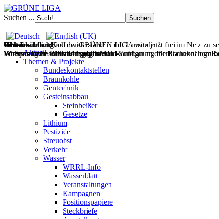
Suchen ...
Filmdoku über Kohlewiderstand in der Lausitz jetzt frei im Netz zu s
Gesteinsabbau
Wasser
Wohnen
UNverkäuflich!
Jetzt Fördermitglied der GRÜNEN LIGA werden!
Aktuell
Wir vernetzen Initiativen gegen den Raubbau an oberflächennahen Ro
Europas letzte wilde Flüsse retten!
Wohnraum im Bestand mobilisieren!
Verfassungsbeschwerde gegen Wald-Enteignung für Braunkohlegrube 
Themen & Projekte
Bundeskontaktstellen
Braunkohle
Gentechnik
Gesteinsabbau
Steinbeißer
Gesetze
Lithium
Pestizide
Streuobst
Verkehr
Wasser
WRRL-Info
Wasserblatt
Veranstaltungen
Kampagnen
Positionspapiere
Steckbriefe