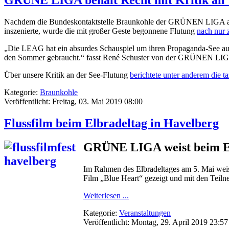
GRÜNE LIGA behält Recht mit Kritik an 
Nachdem die Bundeskontaktstelle Braunkohle der GRÜNEN LIGA am 12.
inszenierte, wurde die mit großer Geste begonnene Flutung
nach nur
„Die LEAG hat ein absurdes Schauspiel um ihren Propaganda-See aufg
den Sommer gebraucht.“ fasst René Schuster von der GRÜNEN LI
Über unsere Kritik an der See-Flutung
berichtete unter anderem die ta
Kategorie:
Braunkohle
Veröffentlicht: Freitag, 03. Mai 2019 08:00
Flussfilm beim Elbradeltag in Havelberg
GRÜNE LIG
A weist beim 
Im Rahmen des Elbradeltages am 5. Mai wei
Film „Blue Heart“ gezeigt und mit den Teiln
Weiterlesen ...
Kategorie:
Veranstaltungen
Veröffentlicht: Montag, 29. April 2019 23:57