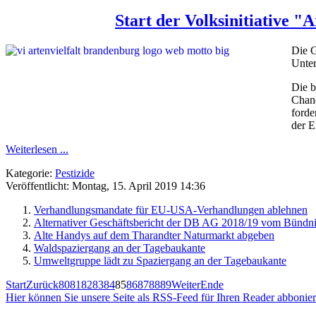
Start der Volksinitiative "
Die G
Unter
Die b
Chanc
forde
der E
Weiterlesen ...
Kategorie:
Pestizide
Veröffentlicht: Montag, 15. April 2019 14:36
Verhandlungsmandate für EU-USA-Verhandlungen ablehnen
Alternativer Geschäftsbericht der DB AG 2018/19 vom Bündni
Alte Handys auf dem Tharandter Naturmarkt abgeben
Waldspaziergang an der Tagebaukante
Umweltgruppe lädt zu Spaziergang an der Tagebaukante
Start
Zurück
80
81
82
83
84
85
86
87
88
89
Weiter
Ende
Hier können Sie unsere Seite als RSS-Feed für Ihren Reader abbonie