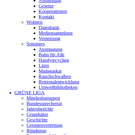
Ausstellung
Gesetze
Kooperationen
Kontakt
Wohnen
Datenbank
Mediensammlung
Vernetzung
Sonstiges
Atomtagung
Bahn für Alle
Handyrecycling
Lärm
Madagaskar
Rauchschwalben
Regionalentwicklung
Umweltbibliotheken
GRÜNE LIGA
Mitgliedsgruppen
Bundessprecherrat
Jahresberichte
Grundsätze
Geschichte
Gremienvertretung
Bündnisse