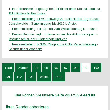
Ihre Teilnahme ist gefragt bei der öffentlichen Konsultation zur
EU-Initiative für Bestäuber!
Pressemitteilung: LEAG schweigt zu Laufzeit des Tagebaues
Jänschwalde - Genehmigung bis 2019 befristet
Pressemitteilung: Filmabend zum Weltaktionstag für Flüsse
Breites Bündnis legt Forderungen an das Aktionsprogramm
Insektenschutz der Bundesregierung vor
Pressemitteilung BDEW: "Stoppt die Gülle-Verschmutzung -
Schützt unser Wasser!"
Start
Zurück
94
95
96
97
98
99
100
101
102
103
Weiter
Ende
Hier können Sie unsere Seite als RSS-Feed für
Ihren Reader abbonieren