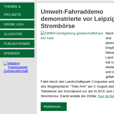
THEMEN &
Umwelt-Fahrraddemo
PROJEKTE
demonstrierte vor Leipzi
GRÜNE LIGA
Strombörse
Nach 
ALLIGATOR
und
über
PUBLIKATIONEN
Empf
Klima
SPENDEN
Land 
hat s
wiede
und i
gefah
Fahrt durch den Landschaftspark Cospuden un
des Wagenplatzes "Toter Arm" am 3. August demo
Teilnehmer am Sonnabend vor der IG BCE und d
Strombörse. Damit endete die 2018er
Tour de Na
Weiterlesen ...