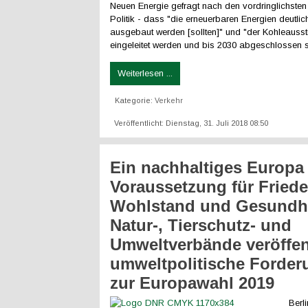
Neuen Energie gefragt nach den vordringlichste
Politik - dass "die erneuerbaren Energien deutlic
ausgebaut werden [sollten]" und "der Kohleausst
eingeleitet werden und bis 2030 abgeschlossen s
Weiterlesen ...
Kategorie:
Verkehr
Veröffentlicht: Dienstag, 31. Juli 2018 08:50
Ein nachhaltiges Europa 
Voraussetzung für Friede
Wohlstand und Gesundhe
Natur-, Tierschutz- und
Umweltverbände veröffen
umweltpolitische Forde
zur Europawahl 2019
Berli