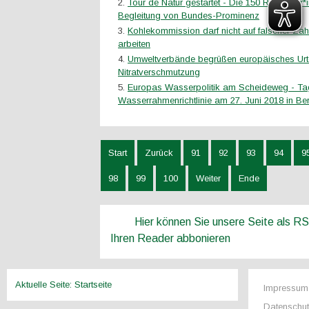
Tour de Natur gestartet - Die 150 Radfahrer*
Begleitung von Bundes-Prominenz
Kohlekommission darf nicht auf falscher Za
arbeiten
Umweltverbände begrüßen europäisches Urte
Nitratverschmutzung
Europas Wasserpolitik am Scheideweg - Ta
Wasserrahmenrichtlinie am 27. Juni 2018 in Ber
Start
Zurück
91
92
93
94
9
98
99
100
Weiter
Ende
Hier können Sie unsere Seite als R
Ihren Reader abbonieren
Aktuelle Seite:
Startseite
Impressum
Datenschu