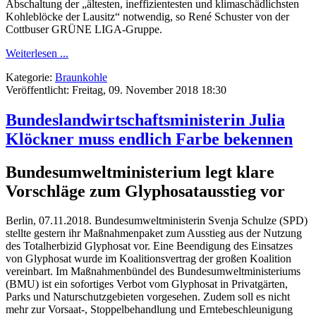
Abschaltung der „ältesten, ineffizientesten und klimaschädlichsten
Kohleblöcke der Lausitz“ notwendig, so René Schuster von der
Cottbuser GRÜNE LIGA-Gruppe.
Weiterlesen ...
Kategorie:
Braunkohle
Veröffentlicht: Freitag, 09. November 2018 18:30
Bundeslandwirtschaftsministerin Julia
Klöckner muss endlich Farbe bekennen
Bundesumweltministerium legt klare
Vorschläge zum Glyphosatausstieg vor
Berlin, 07.11.2018. Bundesumweltministerin Svenja Schulze (SPD)
stellte gestern ihr Maßnahmenpaket zum Ausstieg aus der Nutzung
des Totalherbizid Glyphosat vor. Eine Beendigung des Einsatzes
von Glyphosat wurde im Koalitionsvertrag der großen Koalition
vereinbart. Im Maßnahmenbündel des Bundesumweltministeriums
(BMU) ist ein sofortiges Verbot vom Glyphosat in Privatgärten,
Parks und Naturschutzgebieten vorgesehen. Zudem soll es nicht
mehr zur Vorsaat-, Stoppelbehandlung und Erntebeschleunigung