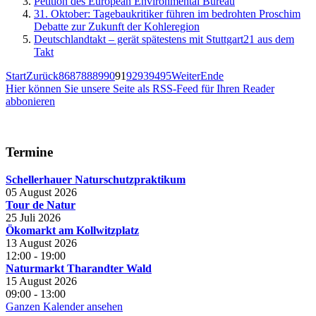
Petition des European Environmental Bureau
31. Oktober: Tagebaukritiker führen im bedrohten Proschim
Debatte zur Zukunft der Kohleregion
Deutschlandtakt – gerät spätestens mit Stuttgart21 aus dem
Takt
Start
Zurück
86
87
88
89
90
91
92
93
94
95
Weiter
Ende
Hier können Sie unsere Seite als RSS-Feed für Ihren Reader
abbonieren
Termine
Schellerhauer Naturschutzpraktikum
05 August 2026
Tour de Natur
25 Juli 2026
Ökomarkt am Kollwitzplatz
13 August 2026
12:00
-
19:00
Naturmarkt Tharandter Wald
15 August 2026
09:00
-
13:00
Ganzen Kalender ansehen