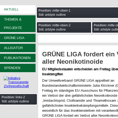
AKTUELL
Position:
mitte-oben-1
Stil:
artstyle outline
THEMEN &
Position:
mitte-oben-2
Position:
mitte-o
PROJEKTE
Stil:
artstyle outline
Stil:
artstyle outl
GRÜNE LIGA
ALLIGATOR
GRÜNE LIGA fordert ein 
PUBLIKATIONEN
aller Neonikotinoide
SPENDEN
EU Mitgliedsstaaten entscheiden am Freitag übe
Insektengiften
Der Umweltverband GRÜNE LIGA appelliert an
Bundeslandwirtschaftsministerin Julia Klöckner
Freitag im ständigen EU-Ausschuss für Pflanzensc
ein Verbot der drei gefährlichsten Neonikotinoid
Position:
links-2
„Imidachloprid, Clothianidin und Thiamethoxam 
Stil:
artstyle outline
gefährlichsten Insektenbekämpfungsmitteln. Dies
wesentlich für das Insektensterben mit verantwortl
GRÜNE LIGA fordert ein Verbot aller Neonikotinoi