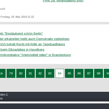
Flyer zur Veranstaltung (pdf)
tuell
: Freitag, 03. Mai 2019 11:22
rb "Bestäubend schön Berlin"
ie erkämpfen heißt auch Demokratie verteidigen
GA behält Recht mit Kritik an Tagebauflutung
m beim Elbradeltag in Havelberg
 Volksinitiative "Artenvielfalt retten" in Brandenburg
ck
79
80
81
82
83
84
85
86
87
88
W
nten-1
ine