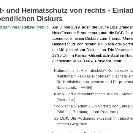
- und Heimatschutz von rechts - Einla
endlichen Diskurs
Am 8. Mai 2019 laden die Grüne Liga Branden
NaturFreunde Brandenburg und die DGB-Jug
abendlichen einen Diskurs zum Thema "Umwe
Heimatschutz von rechts" ein. Nach drei Vortr
die Möglichkeit zur Diskussion. Die Veranstal
18:30 Uhr im Reimar-Gilsenbach-Saal im Hau
(Lindenstraße 34, 14467 Potsdam) statt:
Naturschutz ist Heimatschutz? Konservativ o
reaktionär? - Lukas Nicolaisen (Fachstelle f
Radikalisierungsprävention und Engagemen
Naturschutz - FARN)
Klima- und Artenschutz rechts außen - Alexa
(Historiker)
"Völkische Siedler" - Ein Vortrag von Laura 
(Mobiles Beratungsteam Potsdam)
ab 19:45 Uhr Podiumsdiskussion mit ansch
offenen Gespräch