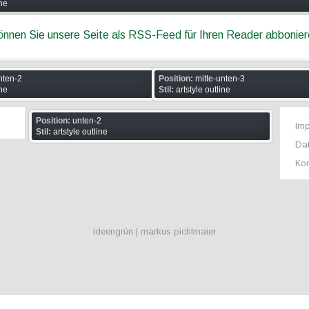
ine
können Sie unsere Seite als RSS-Feed für Ihren Reader abbonie
nten-2
Position:
mitte-unten-3
ine
Stil:
artstyle outline
Position:
unten-2
Im
Stil:
artstyle outline
Da
Kon
ideengrün | markus pichlmaier