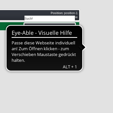
Position:
position-1
Stil:
none outline
Position:
suche
Stil:
none outline