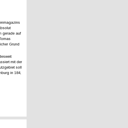
htenmagazins
absolut
rn gerade auf
t Tomas
licher Grund
desweit
siert mit der
tzgebiet soll
nburg in 184,