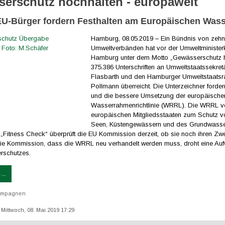
erschutz hochhalten - europaweit
EU-Bürger fordern Festhalten am Europäischen Wass
Hamburg, 08.05.2019 – Ein Bündnis von zeh
Umweltverbänden hat vor der Umweltminister
Hamburg unter dem Motto „Gewässerschutz 
375.386 Unterschriften an Umweltstaatssekre
Flasbarth und den Hamburger Umweltstaatsr
Pollmann überreicht. Die Unterzeichner forder
und die bessere Umsetzung der europäische
Wasserrahmenrichtlinie (WRRL). Die WRRL ver
europäischen Mitgliedsstaaten zum Schutz v
Seen, Küstengewässern und des Grundwasser
Fitness Check“ überprüft die EU Kommission derzeit, ob sie noch ihren Zwec
die Kommission, dass die WRRL neu verhandelt werden muss, droht eine Au
rschutzes.
...
ampagnen
: Mittwoch, 08. Mai 2019 17:29