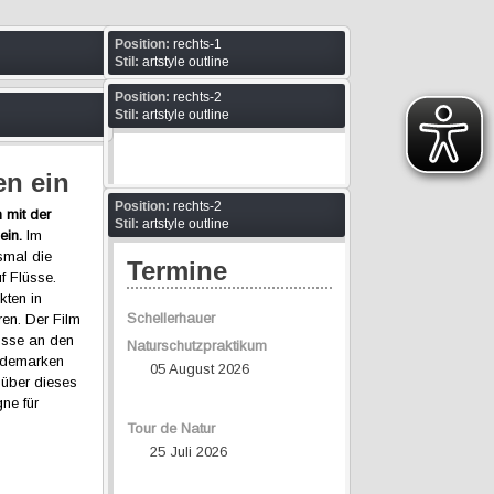
Position:
rechts-1
Stil:
artstyle outline
Position:
rechts-2
Stil:
artstyle outline
en ein
Position:
rechts-2
 mit der
Stil:
artstyle outline
ein.
Im
smal die
Termine
f Flüsse.
kten in
Schellerhauer
en. Der Film
lüsse an den
Naturschutzpraktikum
Modemarken
05 August 2026
 über dieses
ne für
Tour de Natur
25 Juli 2026