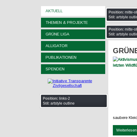
AKTUELL
Position:
mitte-o
Stil:
artstyle outl
THEMEN & PROJEKTE
Position:
mitte-o
GRÜNE LIGA
Stil:
artstyle outl
ALLIGATOR
GRÜNE 
PUBLIKATIONEN
SPENDEN
Position:
links-2
Stil:
artstyle outline
saubere Kle
Weiterlesen 