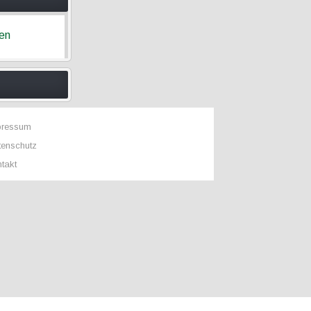
ren
pressum
tenschutz
takt