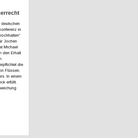
errecht
n deutschen
konferenz in
hochhalten“
tär Jochen
at Michael
n den Erhalt
n
pflichtet die
on Flüssen,
s. In einem
k erfüllt.
fweichung