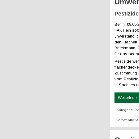
Umwelt
Pestizid
Berlin, 09.0
FAKT ein sofo
unverständlic
den Flächen 
Brückmann, P
für das beoba
Pestizide we
flächendecke
Zustimmung d
vom Pestizide
in Sachsen u
Weiterlesen 
Kategorie:
Pe
Veröffentlich