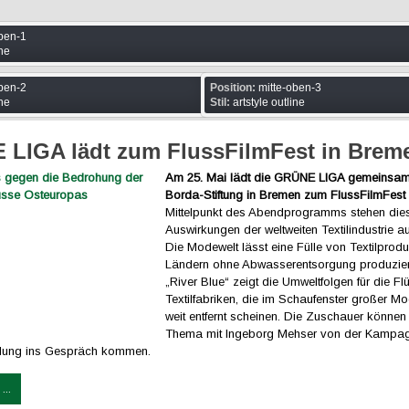
ben-1
ine
ben-2
Position:
mitte-oben-3
ine
Stil:
artstyle outline
LIGA lädt zum FlussFilmFest in Brem
Am 25. Mai lädt die GRÜNE LIGA gemeinsam
Borda-Stiftung in Bremen zum FlussFilmFest 
Mittelpunkt des Abendprogramms stehen die
Auswirkungen der weltweiten Textilindustrie au
Die Modewelt lässt eine Fülle von Textilprodu
Ländern ohne Abwasserentsorgung produzier
„River Blue“ zeigt die Umweltfolgen für die F
Textilfabriken, die im Schaufenster großer 
weit entfernt scheinen. Die Zuschauer können
Thema mit Ingeborg Mehser von der Kampag
idung ins Gespräch kommen.
...