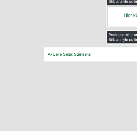
Stil:
artstyle outl
Hier 
Position:
mitte-u
Stil:
artstyle outl
Aktuelle Seite:
Startseite