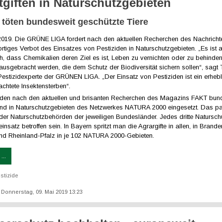
giften in Naturschutzgebieten
e töten bundesweit geschützte Tiere
5.2019. Die GRÜNE LIGA fordert nach den aktuellen Recherchen des Nachric
rtiges Verbot des Einsatzes von Pestiziden in Naturschutzgebieten. „Es ist 
h, dass Chemikalien deren Ziel es ist, Leben zu vernichten oder zu behinde
ausgebracht werden, die dem Schutz der Biodiversität sichern sollen“, sag
estizidexperte der GRÜNEN LIGA. „Der Einsatz von Pestiziden ist ein erheb
chtete Insektensterben“.
rden nach den aktuellen und brisanten Recherchen des Magazins FAKT bun
nd in Naturschutzgebieten des Netzwerkes NATURA 2000 eingesetzt. Das pas
er Naturschutzbehörden der jeweiligen Bundesländer. Jedes dritte Naturschu
insatz betroffen sein. In Bayern spritzt man die Agrargifte in allen, in Brande
nd Rheinland-Pfalz in je 102 NATURA 2000-Gebieten.
...
stizide
t: Donnerstag, 09. Mai 2019 13:23