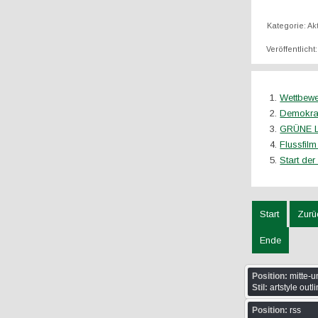
Kategorie:
Ak
Veröffentlicht
Wettbewe
Demokrat
GRÜNE LI
Flussfil
Start der
Start
Zurü
Ende
Position:
mitte-u
Stil:
artstyle outl
Position:
rss