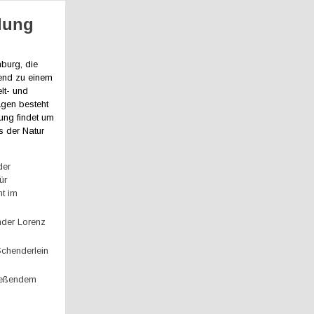
dung
burg, die
end zu einem
lt- und
ägen besteht
tung findet um
s der Natur
der
ür
t im
nder Lorenz
Schenderlein
ließendem