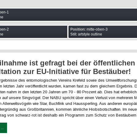
ben-1
ine
ben-2
Position:
mitte-oben-3
ine
Stil:
artstyle outline
ilnahme ist gefragt bei der öffentlichen
tation zur EU-Initiative für Bestäuber!
gebnisse des entomologischen Vereins Krefeld sowie des Umweltforschun
im letzten Jahr veröffentlicht wurden, kamen fast zu dem gleichem Ergebnis. 
ten nahm in den letzten 20 Jahren um 70 - 80 Prozent ab. Dies hat erheblic
 auf unsere Singvögel. Der NABU spricht über einen Verlust von mehreren M
n Allerweltsvögeln wie Star, Buchfink und Haussperling. Aus anderen europä
dergründig aus Großbritannien, kommen ähnliche Hiobsbotschaften. Im neu
rtrag von schwarz-rot ist deshalb ein Programm zum Schutz von Bestäubern
...