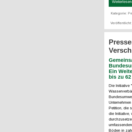
Weiterlesen 
Kategorie:
Pe
Veröffentlicht
Presse
Versch
Gemeinsa
Bundesum
Ein Weit
bis zu 6
Die Initiativ
Wasserverbän
Bundesumweltm
Unternehmen 
Petition, die
die Initiati
durchzusetze
umfassenden E
Böden in zah