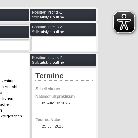
Position:
rechts-1
Stil:
artstyle outline
Position:
rechts-2
Stil:
artstyle outline
Position:
rechts-2
Stil:
artstyle outline
Termine
gszentrum
Die Anzahl
Schellerhauer
he
Naturschutzpraktikum
illionen
05 August 2026
ischen
en
 vorgesehen.
Tour de Natur
25 Juli 2026