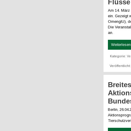
Flüsse
Am 14. März 2
ein. Gezeig
OmenglU), der
Die Veranstal
an.
Weiterlesen 
Kategorie:
Ve
Veröffentlicht
Breite
Aktion
Bundes
Berlin, 26.04
Aktionsprogr
Tierschutzve