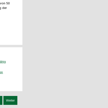
 von 50
g der
ähig
hen
Weiter