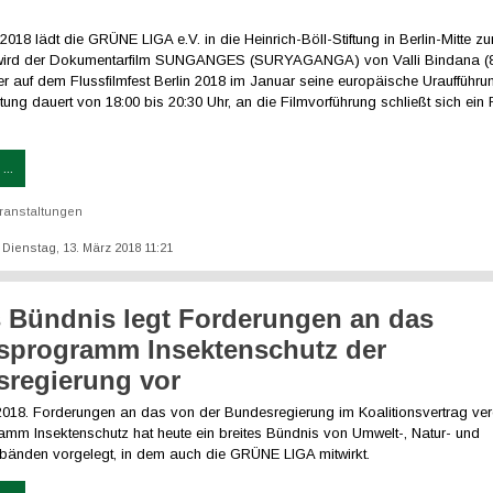
018 lädt die GRÜNE LIGA e.V. in die Heinrich-Böll-Stiftung in Berlin-Mitte 
t wird der Dokumentarfilm SUNGANGES (SURYAGANGA) von Valli Bindana (8
 auf dem Flussfilmfest Berlin 2018 im Januar seine europäische Uraufführun
tung dauert von 18:00 bis 20:30 Uhr, an die Filmvorführung schließt sich ei
...
ranstaltungen
: Dienstag, 13. März 2018 11:21
s Bündnis legt Forderungen an das
sprogramm Insektenschutz der
regierung vor
.2018. Forderungen an das von der Bundesregierung im Koalitionsvertrag ver
amm Insektenschutz hat heute ein breites Bündnis von Umwelt-, Natur- und
rbänden vorgelegt, in dem auch die GRÜNE LIGA mitwirkt.