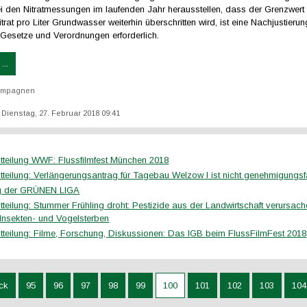
ei den Nitratmessungen im laufenden Jahr herausstellen, dass der Grenzwert
trat pro Liter Grundwasser weiterhin überschritten wird, ist eine Nachjustierun
Gesetze und Verordnungen erforderlich.
...
ampagnen
: Dienstag, 27. Februar 2018 09:41
tteilung WWF: Flussfilmfest München 2018
tteilung: Verlängerungsantrag für Tagebau Welzow I ist nicht genehmigungsf
ng der GRÜNEN LIGA
tteilung: Stummer Frühling droht: Pestizide aus der Landwirtschaft verursac
Insekten- und Vogelsterben
tteilung: Filme, Forschung, Diskussionen: Das IGB beim FlussFilmFest 2018
ck
95
96
97
98
99
100
101
102
103
104