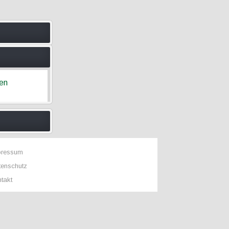
ren
pressum
tenschutz
takt