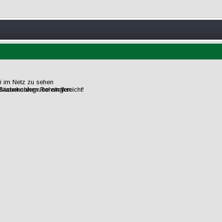
ei im Netz zu sehen
flächennahen Rohstoffen.
raunkohlegrube eingereicht!