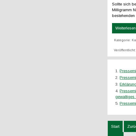
Sollte sich b
Milligramm Ni
bestehenden 
Weiterlesen 
Kategorie:
K
Veröffentlicht
Pressemi
Pressemi
Erkläru
Pressemi
gewaltiges 
Pressemi
Start
Zurü