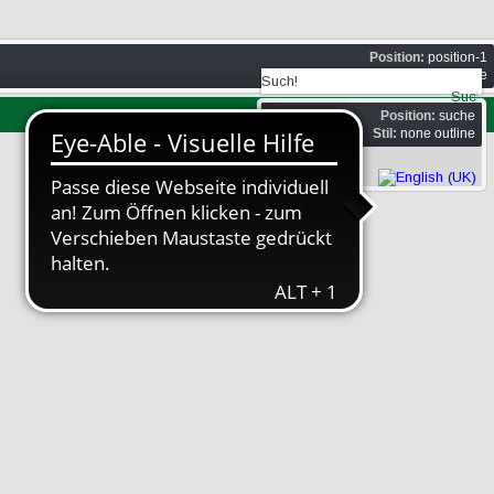
Position:
position-1
Stil:
none outline
Position:
suche
Stil:
none outline