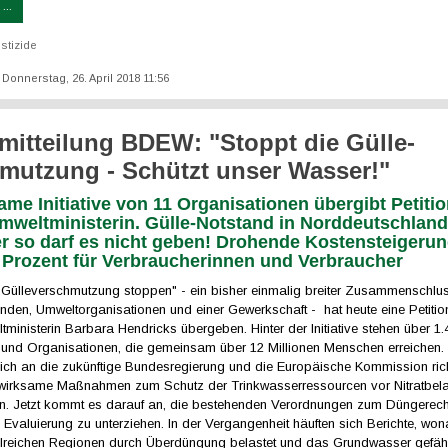
...
stizide
: Donnerstag, 26. April 2018 11:56
mitteilung BDEW: "Stoppt die Gülle-
mutzung - Schützt unser Wasser!"
me Initiative von 11 Organisationen übergibt Petiti
weltministerin. Gülle-Notstand in Norddeutschland 
er so darf es nicht geben! Drohende Kostensteigeru
2 Prozent für Verbraucherinnen und Verbraucher
e "Gülleverschmutzung stoppen" - ein bisher einmalig breiter Zusammenschlu
den, Umweltorganisationen und einer Gewerkschaft - hat heute eine Petitio
inisterin Barbara Hendricks übergeben. Hinter der Initiative stehen über 1.
und Organisationen, die gemeinsam über 12 Millionen Menschen erreichen. M
 sich an die zukünftige Bundesregierung und die Europäische Kommission richt
ve, wirksame Maßnahmen zum Schutz der Trinkwasserressourcen vor Nitratbel
n. Jetzt kommt es darauf an, die bestehenden Verordnungen zum Düngerecht
valuierung zu unterziehen. In der Vergangenheit häuften sich Berichte, won
lreichen Regionen durch Überdüngung belastet und das Grundwasser gefährd