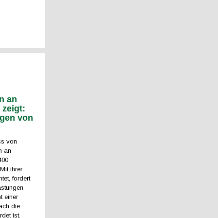
on an
zeigt:
ngen von
ss von
n an
400
it ihrer
et, fordert
astungen
 einer
ach die
et ist.