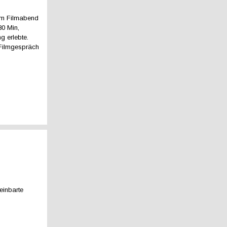
zum Filmabend
0 Min,
g erlebte.
n Filmgespräch
einbarte