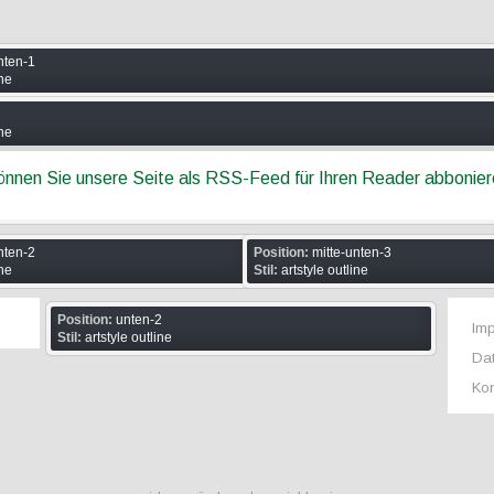
nten-1
ine
ine
können Sie unsere Seite als RSS-Feed für Ihren Reader abbonie
nten-2
Position:
mitte-unten-3
ine
Stil:
artstyle outline
Position:
unten-2
Im
Stil:
artstyle outline
Da
Kon