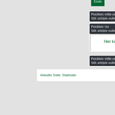
Ende
Position:
mitte-u
Stil:
artstyle outl
Position:
rss
Stil:
artstyle outl
Hier 
Position:
mitte-u
Stil:
artstyle outl
Aktuelle Seite:
Startseite