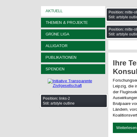
AKTUELL
Position:
mitte-o
Stil:
artstyle outl
THEMEN & PROJEKTE
Position:
mitte-o
GRÜNE LIGA
Stil:
artstyle outl
ALLIGATOR
PUBLIKATIONEN
Ihre Te
SPENDEN
Konsul
Forschungser
Leipzig, die 
der Fluginsek
Auswirkungen
Position:
links-2
Stil:
artstyle outline
Brutpaare vo
Ländern, vor
Koalitionsve
Weiterlesen 