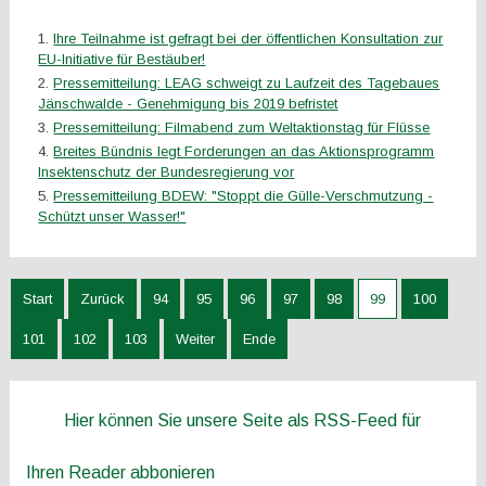
Ihre Teilnahme ist gefragt bei der öffentlichen Konsultation zur
EU-Initiative für Bestäuber!
Pressemitteilung: LEAG schweigt zu Laufzeit des Tagebaues
Jänschwalde - Genehmigung bis 2019 befristet
Pressemitteilung: Filmabend zum Weltaktionstag für Flüsse
Breites Bündnis legt Forderungen an das Aktionsprogramm
Insektenschutz der Bundesregierung vor
Pressemitteilung BDEW: "Stoppt die Gülle-Verschmutzung -
Schützt unser Wasser!"
Start
Zurück
94
95
96
97
98
99
100
101
102
103
Weiter
Ende
Hier können Sie unsere Seite als RSS-Feed für
Ihren Reader abbonieren