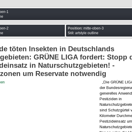
ben-1
ine
ben-2
Position:
mitte-oben-3
ine
Stil:
artstyle outline
ide töten Insekten in Deutschlands
gebieten: GRÜNE LIGA fordert: Stopp 
ideinsatz in Naturschutzgebieten! -
zonen um Reservate notwendig
„Die GRÜNE LIGA 
der Bundesregieru
generelles Anwen
Pestiziden in
Naturschutzgebiet
sind Schutzgürtel 
Kilometer Durchm
Pestizideinsatz um
Naturschutzgebiet