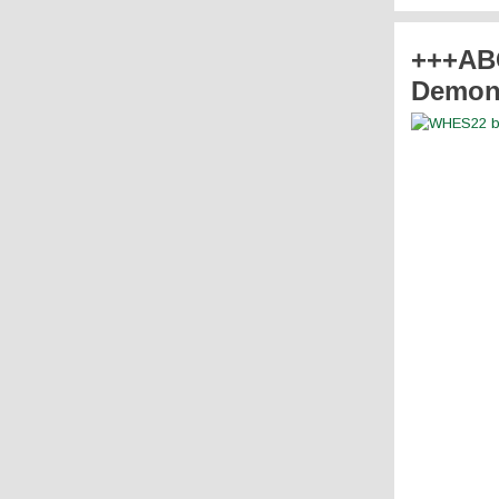
+++ABG
Demons