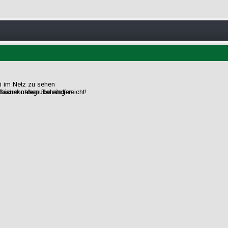
ei im Netz zu sehen
flächennahen Rohstoffen.
raunkohlegrube eingereicht!