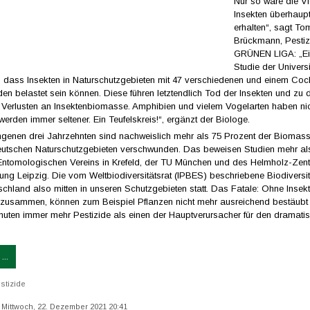
Nur so wäre die Vie
Insekten überhaup
erhalten“, sagt T
Brückmann, Pestiz
GRÜNEN LIGA: „Ein
Studie der Univers
, dass Insekten in Naturschutzgebieten mit 47 verschiedenen und einem Cock
den belastet sein können. Diese führen letztendlich Tod der Insekten und zu 
 Verlusten an Insektenbiomasse. Amphibien und vielem Vogelarten haben ni
werden immer seltener. Ein Teufelskreis!“, ergänzt der Biologe.
ngenen drei Jahrzehnten sind nachweislich mehr als 75 Prozent der Biomas
deutschen Naturschutzgebieten verschwunden. Das beweisen Studien mehr als
Entomologischen Vereins in Krefeld, der TU München und des Helmholz-Zent
ng Leipzig. Die vom Weltbiodiversitätsrat (IPBES) beschriebene Biodiversit
tschland also mitten in unseren Schutzgebieten statt. Das Fatale: Ohne Inse
usammen, können zum Beispiel Pflanzen nicht mehr ausreichend bestäubt
muten immer mehr Pestizide als einen der Hauptverursacher für den dramati
...
stizide
t: Mittwoch, 22. Dezember 2021 20:41