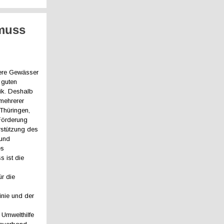
 muss
ere Gewässer
r guten
tik. Deshalb
 mehrerer
Thüringen,
 Förderung
erstützung des
und
es
 ist die
r die
inie und der
Umwelthilfe