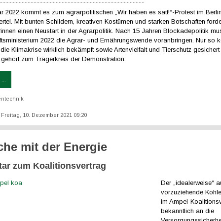
..................................................................................................
r 2022 kommt es zum agrarpolitischen „Wir haben es satt!“-Protest im Berli
rtel. Mit bunten Schildern, kreativen Kostümen und starken Botschaften ford
innen einen Neustart in der Agrarpolitik. Nach 15 Jahren Blockadepolitik m
ftsministerium 2022 die Agrar- und Ernährungswende voranbringen. Nur so 
, die Klimakrise wirklich bekämpft sowie Artenvielfalt und Tierschutz gesicher
ehört zum Trägerkreis der Demonstration.
...
ntechnik
t: Freitag, 10. Dezember 2021 09:20
che mit der Energie
r zum Koalitionsvertrag
Der „idealerweise“ a
vorzuziehende Kohle
im Ampel-Koalitions
bekanntlich an die
Versorgungssicherhe