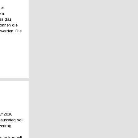
ner
ern
uss das
können die
t werden. Die
uf 2030
ausstieg soll
vertrag
it gekoppelt