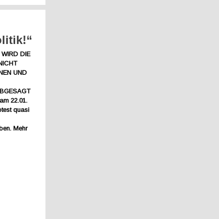
itik!“
WIRD DIE
NICHT
NEN UND
ABGESAGT
 am 22.01.
otest quasi
eben. Mehr