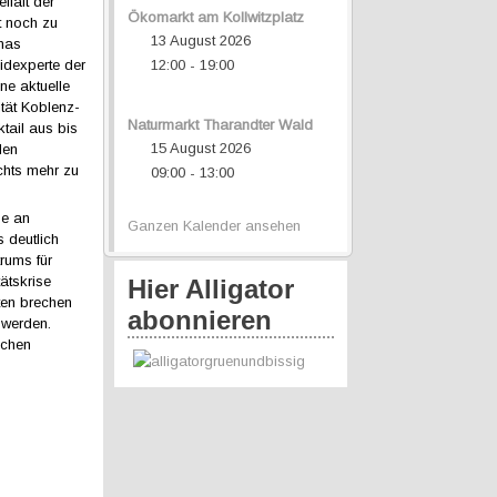
lfalt der
Ökomarkt am Kollwitzplatz
t noch zu
13 August 2026
omas
idexperte der
12:00
19:00
-
e aktuelle
ität Koblenz-
Naturmarkt Tharandter Wald
tail aus bis
15 August 2026
den
chts mehr zu
09:00
13:00
-
se an
Ganzen Kalender ansehen
 deutlich
rums für
ätskrise
Hier Alligator
kten brechen
abonnieren
 werden.
schen