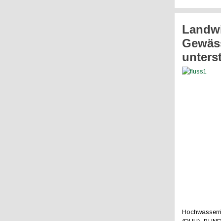
Landwi
Gewäss
unters
Hochwasserri