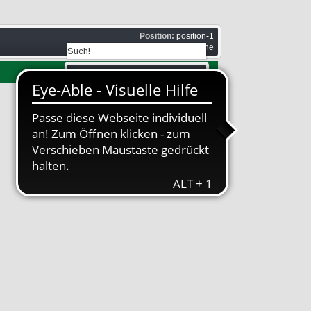
Position:
position-1
Stil:
none outline
Position:
suche
Stil:
none outline