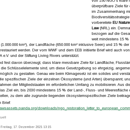
von 150 NGO’s klare
überprüfbare Ziele für
im Zusammenhang mit
Biodiversitätsstrategi
vorbereitete
EU Nature
Law
(NRL) ein. Demna
bezogen auf die Gesa
weit mindestens 15 %
 (1.000.000 km²), der Landfläche (650.000 km² inklusive Seen) und 15 % der
restauriert werden. Der vom WWF und dem EEB initiierte Brief wird auch von
.V. und der Stiftung Living Rivers unterstützt.
d fest davon überzeugt, dass klare messbare Ziele für Landfläche, Flusslä
 die Schlüsselelemente sind, um diese Gesetzgebung so ehrgeizig, angem
möglich zu gestalten. Genau wie beim Klimagesetz ist ein solides und verst
 die spezifischen Ziele der einzelnen Ökosysteme (und Arten) überspannt, un
hmen der Mitgliedstaaten im erforderlichen Umfang zu mobilisieren. Aus d
r das Ziel ein, bis 2030 mindestens 15 % der Land-, Fluss- und Meeresfläche
ellen, zu dem alle zugrunde liegenden ökosystemspezifischen Ziele beitrage
 Brief:
u.awsassets.panda.org/downloads/ngo_restoration_letter_to_european_comm
tuell
t: Freitag, 17. Dezember 2021 13:15