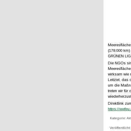
Meeresfläche
(178.000 km) 
GRÜNEN LIGA e
Die NGOs sin
Meeresfläche
wirksam wie 
Leitziel, das
um die Maßna
treten wir fü
wiederherzust
Direktlink zum
https://wwfe
Kategorie:
Ak
Veröffentlich