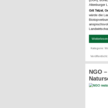
(DUH), BUND 
Altenburger 
Grit Tetzel, 
würde die L
Biotopverbund
anspruchsvol
Landwirtscha
Weiterlesen 
Kategorie:
W
Veröffentlich
NGO – 
Naturs