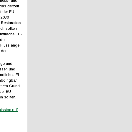
 mess- und
 das derzeit
 der EU-
e 2030
 Restoration
ch sollten
mtfläche EU-
 der
 Flusslänge
 der
nge und
essen und
ändliches EU-
abdingbar,
iesem Grund
 der EU
n sollten.
ission.pdf