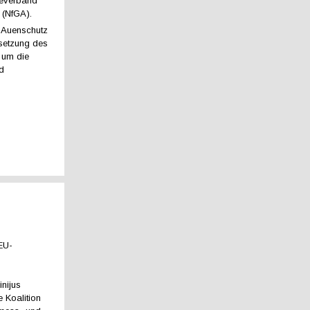
geverband
 (NfGA).
 Auenschutz
setzung des
, um die
nd
 EU-
s
nijus
e Koalition