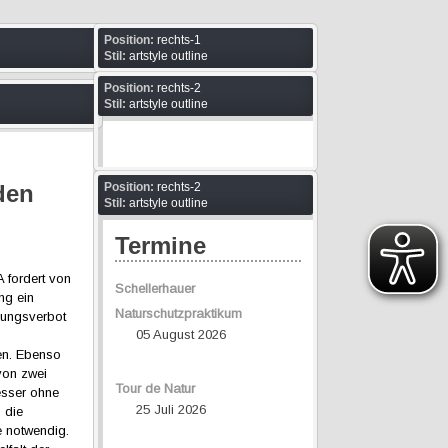
Position:
rechts-1
Stil:
artstyle outline
Position:
rechts-2
Stil:
artstyle outline
den
Position:
rechts-2
Stil:
artstyle outline
Termine
fordert von
Schellerhauer
ng ein
Naturschutzpraktikum
dungsverbot
05 August 2026
en. Ebenso
von zwei
Tour de Natur
esser ohne
25 Juli 2026
 die
e notwendig.