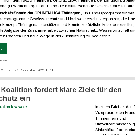
Thüringen, NABU Thüringen, GRÜNE LIGA Thüringen, der Landschaftspfle
Land (LPV Altenburger Land) und die Naturforschende Gesellschaft Altenburg
Geschäftsführerin der GRÜNEN LIGA Thüringen:
„Ein Landesprogramm für den
andesprogramme Gewässerschutz und Hochwasserschutz ergänzen, die Um
konzept Thüringens unterstützen und könnte zusätzliche Mittel bereitstellen
le Aufgabe der Zusammenarbeit zwischen Naturschutz, Wasserwirtschaft u
ft zu stärken und neue Wege in der Auennutzung zu begleiten.“
...
asser
t: Montag, 20. Dezember 2021 13:11
Koalition fordert klare Ziele für den
chutz ein
In einem Brief an den
Vizepräsidenten Fran
Timmermans und
Umweltkommissar Vigi
Sinkevičius fordert ein