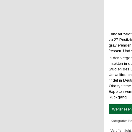
Landau zeigt
zu 27 Pestizi
gravierenden
fressen. Und 
In den verga
Insekten in 
Studien des 
Umweltforschu
findet in Deu
Ökosysteme z
Experten ver
Rückgang.
Weiterlesen 
Kategorie:
Pe
Veröffentlich