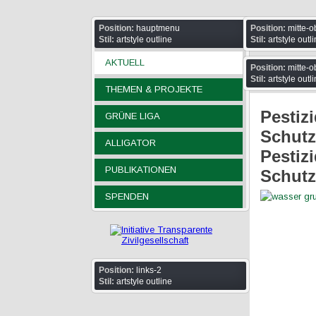
Position:
hauptmenu
Position:
mitte-o
Stil:
artstyle outline
Stil:
artstyle outl
AKTUELL
Position:
mitte-o
Stil:
artstyle outl
THEMEN & PROJEKTE
Pestiz
GRÜNE LIGA
Schutz
ALLIGATOR
Pestiz
PUBLIKATIONEN
Schutz
SPENDEN
Position:
links-2
Stil:
artstyle outline