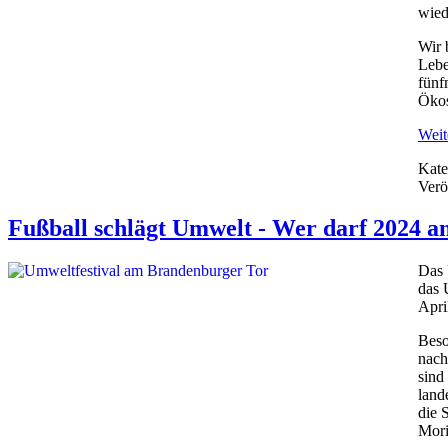
wied
Wir 
Lebe
fünf
Ökos
Weite
Kate
Verö
Fußball schlägt Umwelt - Wer darf 2024 
Das 
das 
Apri
Beso
nach
sind
land
die 
Mori