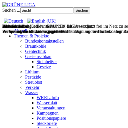
Suchen ...
Filmdoku über Kohlewiderstand in der Lausitz jetzt frei im Netz zu s
Gesteinsabbau
Wasser
Wohnen
UNverkäuflich!
Jetzt Fördermitglied der GRÜNEN LIGA werden!
Aktuell
Wir vernetzen Initiativen gegen den Raubbau an oberflächennahen Ro
Europas letzte wilde Flüsse retten!
Wohnraum im Bestand mobilisieren!
Verfassungsbeschwerde gegen Wald-Enteignung für Braunkohlegrube 
Themen & Projekte
Bundeskontaktstellen
Braunkohle
Gentechnik
Gesteinsabbau
Steinbeißer
Gesetze
Lithium
Pestizide
Streuobst
Verkehr
Wasser
WRRL-Info
Wasserblatt
Veranstaltungen
Kampagnen
Positionspapiere
Steckbriefe