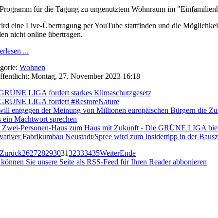
Programm für die Tagung zu ungenutztem Wohnraum im "Einfamilienha
ird eine Live-Übertragung per YouTube stattfinden und die Möglichkeit
en nicht online übertragen.
rlesen ...
gorie:
Wohnen
ffentlicht: Montag, 27. November 2023 16:18
GRÜNE LIGA fordert starkes Klimaschutzgesetz
GRÜNE LIGA fordert #RestoreNature
ill entgegen der Meinung von Millionen europäischen Bürgern die 
 ein Machtwort sprechen
Zwei-Personen-Haus zum Haus mit Zukunft - Die GRÜNE LIGA bietet
vativer Fabrikumbau Neustadt/Spree wird zum Insidertipp in der Baus
Zurück
26
27
28
29
30
31
32
33
34
35
Weiter
Ende
 können Sie unsere Seite als RSS-Feed für Ihren Reader abbonieren