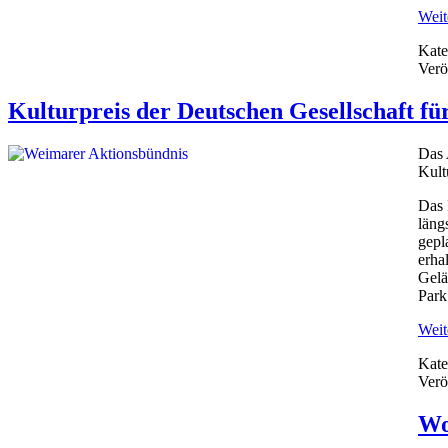
Weite
Kate
Verö
Kulturpreis der Deutschen Gesellschaft f
Das 
Kult
Das 
läng
gepl
erha
Gelä
Park
Weite
Kate
Verö
Wo