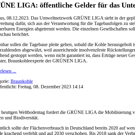
NE LIGA: öffentliche Gelder für das Unte
bus, 08.12.2023. Das Umweltnetzwerk GRÜNE LIGA sieht in der gepl
reitung dafür, sich aus der Verantwortung für die Tagebaufolgen zu st
erbaren Energien abgetrennt werden. Die einzelnen Gesellschaften soll
chau berichtet.
nbar sollen die Tagebaue pleite gehen, sobald die Kohle herausgeholt 
rzahlenden abgewälzt, weil ausreichende insolvenzfeste Rückstellunge
end gestoppt werden, wenn nicht garantiert ist, dass Erträge neuer Ges
ster, Braunkohleexperte der GRÜNEN LIGA.
rlesen ...
orie:
Braunkohle
fentlicht: Freitag, 08. Dezember 2023 14:14
heutigen Weltbodentag fordert die GRÜNE LIGA die Mobilisierung v
n und Biodiversität.
ntlich sollte der Flächenverbrauch in Deutschland bereits 2020 auf wen
e krachend verfehlt und auf 2030 verschoben. Bis 2018 sank der Verbr