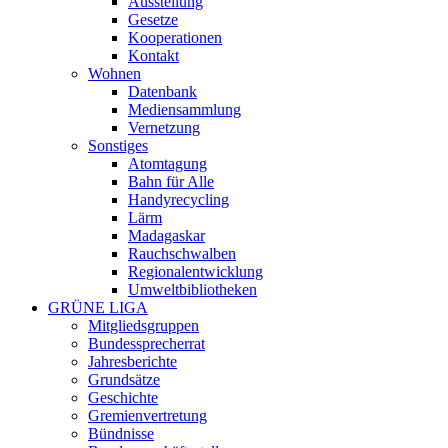
Ausstellung
Gesetze
Kooperationen
Kontakt
Wohnen
Datenbank
Mediensammlung
Vernetzung
Sonstiges
Atomtagung
Bahn für Alle
Handyrecycling
Lärm
Madagaskar
Rauchschwalben
Regionalentwicklung
Umweltbibliotheken
GRÜNE LIGA
Mitgliedsgruppen
Bundessprecherrat
Jahresberichte
Grundsätze
Geschichte
Gremienvertretung
Bündnisse