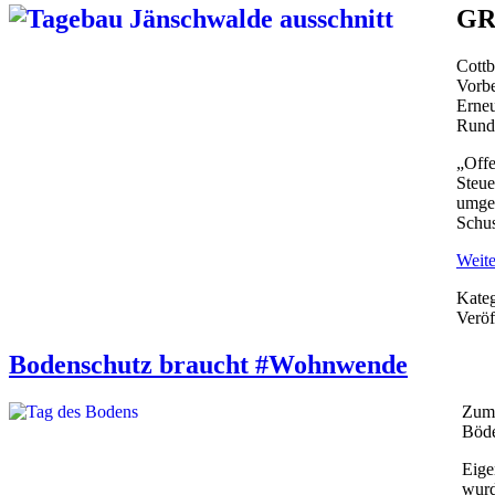
GRÜ
Cott
Vorbe
Erneu
Runds
„Offe
Steue
umgeh
Schu
Weite
Kateg
Veröf
Bodenschutz braucht #Wohnwende
Zum 
Böde
Eige
wurd