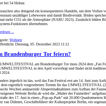
er bei 54 Hektar.
brauchen also dringend ein konsequenteres Handeln, um dem Verlust vo
nsraum unzähliger Lebewesen und damit Biodiversität. Böden speiche
mal mehr CO2 als die Atmosphäre (NABU 2023). Zusätzlich bilden Böd
ystem-Funktionen übernehmen.
rlesen ...
gorie:
Wohnen
ffentlicht: Dienstag, 05. Dezember 2023 11:12
am Brandenburger Tor feiern?
UMWELTFESTIVAL am Brandenburger Tor muss 2024 dem „Fan Festi
UMWELTFESTIVAL in den April vorverlegt und findet nicht traditions
l 2024.
nders ärgerlich ist das, weil das Fan-Festival erst am 14. Juni zum Au
 dem eigentlich vorgesehenen Termin für das UMWELTFESTIVAL (
 sechs Wochen andauernde Absperrmaßnahmen zum Aufbau der Fanmeile
eseigenen Website Berlin.de wird die „Mutter der Fanmeilen“ aufgebaut
Straße des 17. Juni in einen „Pop-up-Park“ mit 20.000 Quadratmeter
tz van Dülmen, Geschäftsführer der Kulturprojekte Berlin, ein sogenann