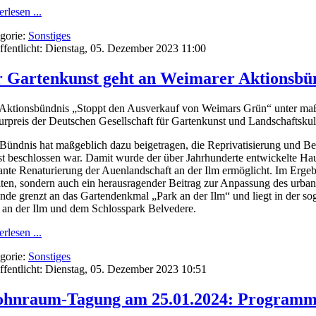
rlesen ...
gorie:
Sonstiges
ffentlicht: Dienstag, 05. Dezember 2023 11:00
ür Gartenkunst geht an Weimarer Aktionsbü
Aktionsbündnis „Stoppt den Ausverkauf von Weimars Grün“ unter 
urpreis der Deutschen Gesellschaft für Gartenkunst und Landschaftskul
Bündnis hat maßgeblich dazu beigetragen, die Reprivatisierung und Be
st beschlossen war. Damit wurde der über Jahrhunderte entwickelte H
ante Renaturierung der Auenlandschaft an der Ilm ermöglicht. Im Ergeb
lten, sondern auch ein herausragender Beitrag zur Anpassung des ur
nde grenzt an das Gartendenkmal „Park an der Ilm“ und liegt in der
 an der Ilm und dem Schlosspark Belvedere.
rlesen ...
gorie:
Sonstiges
ffentlicht: Dienstag, 05. Dezember 2023 10:51
hnraum-Tagung am 25.01.2024: Programm