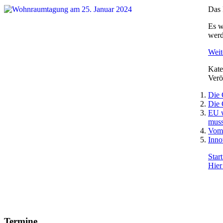
Das 
Es w
werd
Weite
Kate
Verö
Die 
Die 
EU w
muss
Vom 
Inno
Start
Hier
Termine