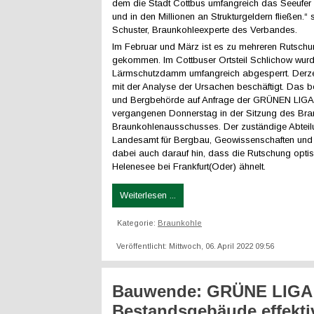
dem die Stadt Cottbus umfangreich das Seeufer e
und in den Millionen an Strukturgeldern fließen.“
Schuster, Braunkohleexperte des Verbandes.
Im Februar und März ist es zu mehreren Rutschu
gekommen. Im Cottbuser Ortsteil Schlichow wurd
Lärmschutzdamm umfangreich abgesperrt. Derze
mit der Analyse der Ursachen beschäftigt. Das 
und Bergbehörde auf Anfrage der GRÜNEN LIG
vergangenen Donnerstag in der Sitzung des Br
Braunkohlenausschusses. Der zuständige Abteilu
Landesamt für Bergbau, Geowissenschaften und 
dabei auch darauf hin, dass die Rutschung optis
Helenesee bei Frankfurt(Oder) ähnelt.
Weiterlesen ...
Kategorie:
Braunkohle
Veröffentlicht: Mittwoch, 06. April 2022 09:56
Bauwende: GRÜNE LIGA 
Bestandsgebäude effekti