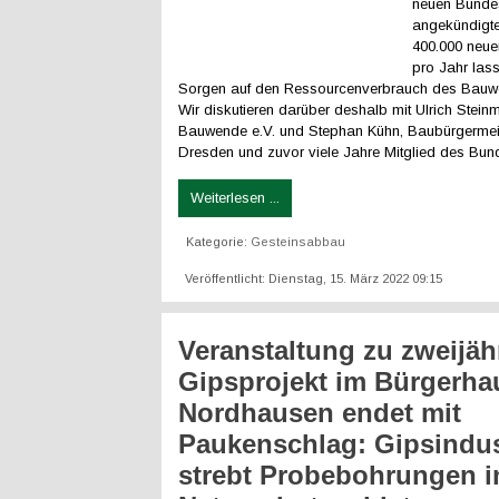
neuen Bunde
angekündigte
400.000 neu
pro Jahr las
Sorgen auf den Ressourcenverbrauch des Bauwe
Wir diskutieren darüber deshalb mit Ulrich Stei
Bauwende e.V. und Stephan Kühn, Baubürgermeis
Dresden und zuvor viele Jahre Mitglied des Bun
Weiterlesen ...
Kategorie:
Gesteinsabbau
Veröffentlicht: Dienstag, 15. März 2022 09:15
Veranstaltung zu zweijä
Gipsprojekt im Bürgerha
Nordhausen endet mit
Paukenschlag: Gipsindus
strebt Probebohrungen i