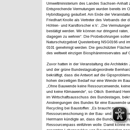
Umweltministerium des Landes Sachsen-Anhalt z
Entsprechende Vermutungen wurden bereits im O
Hybridtagung geäußert. Am Ende der Veranstaltun
Friedhart Knolle als Vertreter des Verbands der 
Höhlen- und Karstforscher e.V.: „Die Vermutunge
bestätigt werden. Wir können nur dringend raten, s
dagegen zu wehren“. Die Probebohrungen solle
Naturschutzgebiet Questenberg NSG0166 und i
0101 genehmigt werden. Die geschützten Flächen 
des weltweit einzigen Biosphärenreservates auf G
Zuvor hatten in der Veranstaltung die Architektin 
und der grüne Bundestagsabgeordnete Bernhar
bekräftigt, dass die Antwort auf die Gipsproblem
hohen derzeitigen Bedarf nur eine Wende im Bau
„Ohne Bauwende keine Ressourcenwende, keine
und keine Klimawende“, so Ottich. Bernhard Herr
im Wirtschaftsausschuss des Bundestages, bekrä
Anstrengungen des Bundes für eine Bauwende u
Recycling bei Baustoffen: „Es braucht mehr
Ressourcenschonung in der Bau- und Immobilienw
Herrmann kündigte an, dass die Bundesregierun
Ressourcenpass einführen wolle. Damit könne 