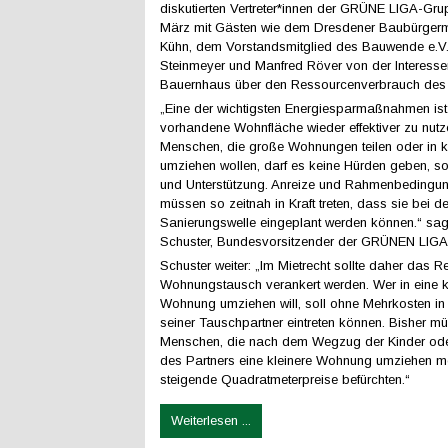
diskutierten Vertreter*innen der GRÜNE LIGA-Gr
März mit Gästen wie dem Dresdener Baubürgerm
Kühn, dem Vorstandsmitglied des Bauwende e.V.
Steinmeyer und Manfred Röver von der Interess
Bauernhaus über den Ressourcenverbrauch des
„Eine der wichtigsten Energiesparmaßnahmen ist 
vorhandene Wohnfläche wieder effektiver zu nutz
Menschen, die große Wohnungen teilen oder in k
umziehen wollen, darf es keine Hürden geben, s
und Unterstützung. Anreize und Rahmenbedingu
müssen so zeitnah in Kraft treten, dass sie bei 
Sanierungswelle eingeplant werden können.“ sa
Schuster, Bundesvorsitzender der GRÜNEN LIGA
Schuster weiter: „Im Mietrecht sollte daher das R
Wohnungstausch verankert werden. Wer in eine k
Wohnung umziehen will, soll ohne Mehrkosten in
seiner Tauschpartner eintreten können. Bisher m
Menschen, die nach dem Wegzug der Kinder ode
des Partners eine kleinere Wohnung umziehen mö
steigende Quadratmeterpreise befürchten.“
Weiterlesen ...