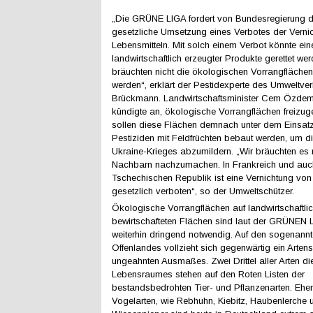
„Die GRÜNE LIGA fordert von Bundesregierung d
gesetzliche Umsetzung eines Verbotes der Verni
Lebensmitteln. Mit solch einem Verbot könnte e
landwirtschaftlich erzeugter Produkte gerettet we
bräuchten nicht die ökologischen Vorrangflächen
werden“, erklärt der Pestidexperte des Umwelt
Brückmann. Landwirtschaftsminister Cem Özdemi
kündigte an, ökologische Vorrangflächen freizug
sollen diese Flächen demnach unter dem Einsat
Pestiziden mit Feldfrüchten bebaut werden, um d
Ukraine-Krieges abzumildern. „Wir bräuchten es 
Nachbarn nachzumachen. In Frankreich und auch
Tschechischen Republik ist eine Vernichtung von
gesetzlich verboten“, so der Umweltschützer.
Ökologische Vorrangflächen auf landwirtschaftli
bewirtschafteten Flächen sind laut der GRÜNEN 
weiterhin dringend notwendig. Auf den sogenann
Offenlandes vollzieht sich gegenwärtig ein Arten
ungeahnten Ausmaßes. Zwei Drittel aller Arten di
Lebensraumes stehen auf den Roten Listen der
bestandsbedrohten Tier- und Pflanzenarten. Ehe
Vogelarten, wie Rebhuhn, Kiebitz, Haubenlerche 