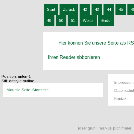
Start
Zurück
42
43
44
45
4
49
50
51
Weiter
Ende
Hier können Sie unsere Seite als R
Ihren Reader abbonieren
Position:
unten-1
Stil:
artstyle outline
Impressum
Aktuelle Seite:
Startseite
Datenschu
Kontakt
ideengrün | markus pichlmaier