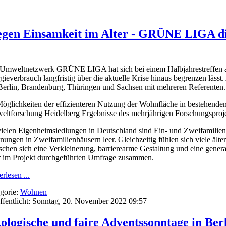
gegen Einsamkeit im Alter - GRÜNE LIGA dis
Umweltnetzwerk GRÜNE LIGA hat sich bei einem Halbjahrestreffen am
gieverbrauch langfristig über die aktuelle Krise hinaus begrenzen lässt
Berlin, Brandenburg, Thüringen und Sachsen mit mehreren Referenten.
öglichkeiten der effizienteren Nutzung der Wohnfläche in bestehenden 
ltforschung Heidelberg Ergebnisse des mehrjährigen Forschungsproj
vielen Eigenheimsiedlungen in Deutschland sind Ein- und Zweifamilien
ungen in Zweifamilienhäusern leer. Gleichzeitig fühlen sich viele ält
chen sich eine Verkleinerung, barrierearme Gestaltung und eine gener
r im Projekt durchgeführten Umfrage zusammen.
rlesen ...
gorie:
Wohnen
ffentlicht: Sonntag, 20. November 2022 09:57
ologische und faire Adventssonntage in Ber