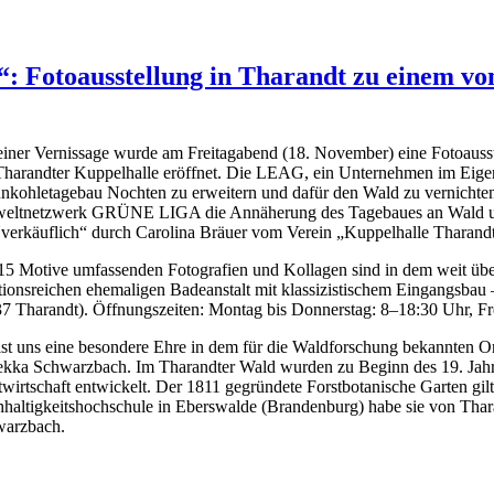
: Fotoausstellung in Tharandt zu einem v
einer Vernissage wurde am Freitagabend (18. November) eine Fotoausst
Tharandter Kuppelhalle eröffnet. Die LEAG, ein Unternehmen im Eigen
nkohletagebau Nochten zu erweitern und dafür den Wald zu vernichte
ltnetzwerk GRÜNE LIGA die Annäherung des Tagebaues an Wald und D
erkäuflich“ durch Carolina Bräuer vom Verein „Kuppelhalle Thara
15 Motive umfassenden Fotografien und Kollagen sind in dem weit übe
itionsreichen ehemaligen Badeanstalt mit klassizistischem Eingangsbau 
7 Tharandt). Öffnungszeiten: Montag bis Donnerstag: 8–18:30 Uhr, Fre
ist uns eine besondere Ehre in dem für die Waldforschung bekannten Or
kka Schwarzbach. Im Tharandter Wald wurden zu Beginn des 19. Jahrh
twirtschaft entwickelt. Der 1811 gegründete Forstbotanische Garten gilt a
haltigkeitshochschule in Eberswalde (Brandenburg) habe sie von Thar
arzbach.