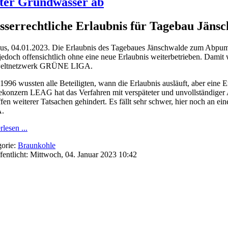
ter Grundwasser ab
serrechtliche Erlaubnis für Tagebau Jäns
us, 04.01.2023. Die Erlaubnis des Tagebaues Jänschwalde zum Abpum
jedoch offensichtlich ohne eine neue Erlaubnis weiterbetrieben. Damit 
ltnetzwerk GRÜNE LIGA.
 1996 wussten alle Beteiligten, wann die Erlaubnis ausläuft, aber eine E
konzern LEAG hat das Verfahren mit verspäteter und unvollständiger 
fen weiterer Tatsachen gehindert. Es fällt sehr schwer, hier noch an
.
rlesen ...
orie:
Braunkohle
fentlicht: Mittwoch, 04. Januar 2023 10:42