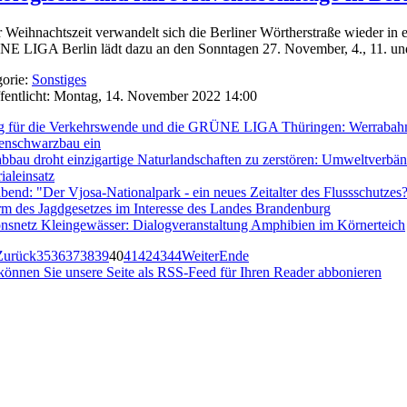
r Weihnachtszeit verwandelt sich die Berliner Wörtherstraße wieder in 
 LIGA Berlin lädt dazu an den Sonntagen 27. November, 4., 11. und
orie:
Sonstiges
fentlicht: Montag, 14. November 2022 14:00
g für die Verkehrswende und die GRÜNE LIGA Thüringen: Werrabahntr
enschwarzbau ein
bbau droht einzigartige Naturlandschaften zu zerstören: Umweltverbänd
ialeinsatz
bend: "Der Vjosa-Nationalpark - ein neues Zeitalter des Flussschutzes
m des Jagdgesetzes im Interesse des Landes Brandenburg
nsnetz Kleingewässer: Dialogveranstaltung Amphibien im Körnerteich
Zurück
35
36
37
38
39
40
41
42
43
44
Weiter
Ende
können Sie unsere Seite als RSS-Feed für Ihren Reader abbonieren