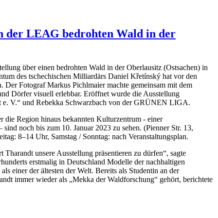
on der LEAG bedrohten Wald in der
ellung über einen bedrohten Wald in der Oberlausitz (Ostsachen) in
tum des tschechischen Milliardärs Daniel Křetínský hat vor den
n. Der Fotograf Markus Pichlmaier machte gemeinsam mit dem
örfer visuell erlebbar. Eröffnet wurde die Ausstellung
ndt e. V.“ und Rebekka Schwarzbach von der GRÜNEN LIGA.
r die Region hinaus bekannten Kulturzentrum - einer
– sind noch bis zum 10. Januar 2023 zu sehen. (Pienner Str. 13,
itag: 8–14 Uhr, Samstag / Sonntag: nach Veranstaltungsplan.
t Tharandt unsere Ausstellung präsentieren zu dürfen“, sagte
underts erstmalig in Deutschland Modelle der nachhaltigen
ls einer der ältesten der Welt. Bereits als Studentin an der
andt immer wieder als „Mekka der Waldforschung“ gehört, berichtete