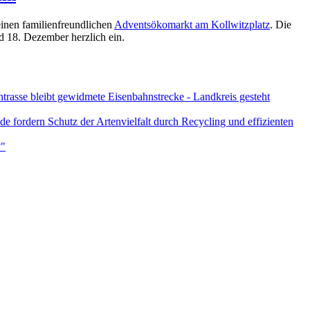
einen familienfreundlichen
Adventsökomarkt am Kollwitzplatz
. Die
 18. Dezember herzlich ein.
asse bleibt gewidmete Eisenbahnstrecke - Landkreis gesteht
e fordern Schutz der Artenvielfalt durch Recycling und effizienten
?"