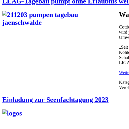
LEAG-Tagebau pumpt ohne Erlaubnis wei
Was
Cottb
wird 
Umwe
„Seit
Kohle
Schaf
LIGA
Weite
Kateg
Veröf
Einladung zur Seenfachtagung 2023