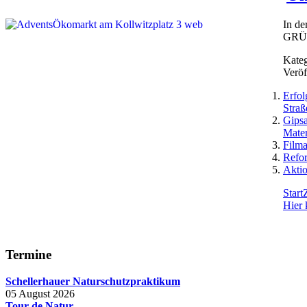
In de
GRÜNE
Kateg
Veröf
Erfol
Straß
Gipsa
Mater
Filma
Refor
Aktio
Start
Hier 
Termine
Schellerhauer Naturschutzpraktikum
05 August 2026
Tour de Natur