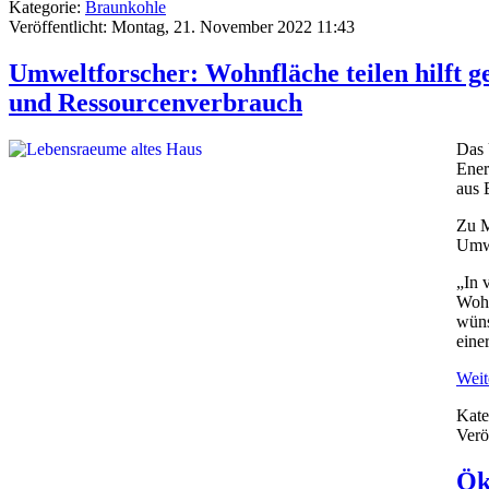
Kategorie:
Braunkohle
Veröffentlicht: Montag, 21. November 2022 11:43
Umweltforscher: Wohnfläche teilen hilft 
und Ressourcenverbrauch
Das 
Ener
aus 
Zu M
Umwe
„In 
Wohn
wüns
eine
Weite
Kate
Verö
Ök