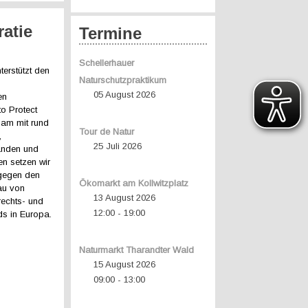
atie
Termine
Schellerhauer
erstützt den
Naturschutzpraktikum
05 August 2026
en
o Protect
am mit rund
Tour de Natur
,
25 Juli 2026
änden und
en setzen wir
 gegen den
Ökomarkt am Kollwitzplatz
au von
13 August 2026
echts- und
12:00
19:00
-
s in Europa.
Naturmarkt Tharandter Wald
15 August 2026
09:00
13:00
-