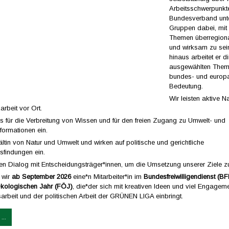
Arbeitsschwerpunkt
Bundesverband unte
Gruppen dabei, mit 
Themen überregiona
und wirksam zu sei
hinaus arbeitet er di
ausgewählten The
bundes- und europa
Bedeutung.
Wir leisten aktive N
rbeit vor Ort.
ns für die Verbreitung von Wissen und für den freien Zugang zu Umwelt- und
formationen ein.
ltin von Natur und Umwelt und wirken auf politische und gerichtliche
sfindungen ein.
en Dialog mit Entscheidungsträger*innen, um die Umsetzung unserer Ziele zu
 wir
ab September 2026
eine*n Mitarbeiter*in im
Bundesfreiwilligendienst (B
 Ökologischen Jahr (FÖJ)
, die*der sich mit kreativen Ideen und viel Engageme
tsarbeit und der politischen Arbeit der GRÜNEN LIGA einbringt.
...