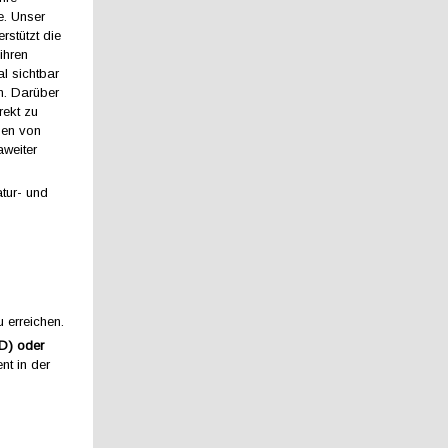
e. Unser
rstützt die
ihren
l sichtbar
n. Darüber
rekt zu
men von
weiter
atur- und
 erreichen.
FD) oder
nt in der