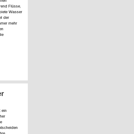
onen
end Flüsse,
biete Wasser
l der
mmer mehr
en
die
er
 ein
her
re
ntscheiden
hre