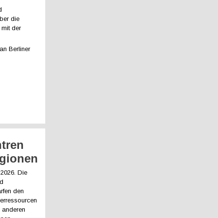
d
ber die
mit der
n Berliner
tren
egionen
.2026. Die
nd
ärfen den
erressourcen
d anderen