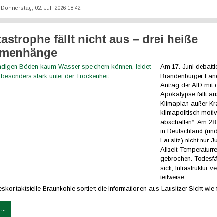
: Donnerstag, 02. Juli 2026 18:42
astrophe fällt nicht aus – drei heiße
menhänge
Am 17. Juni debattie
Brandenburger Lan
Antrag der AfD mit 
Apokalypse fällt au
Klimaplan außer Kra
klimapolitisch moti
abschaffen“. Am 28
in Deutschland (und
Lausitz) nicht nur J
Allzeit-Temperaturr
gebrochen. Todesfäl
sich, Infrastruktur v
teilweise.
kontaktstelle Braunkohle sortiert die Informationen aus Lausitzer Sicht wie f
...