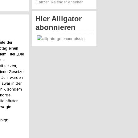
Ganzen Kalender ansehen
Hier Alligator
abonnieren
rte der
dtag einen
dem Titel „Die
s –
ft setzen,
vierte Gesetze
. Juni wurden
 zwar in der
uni-, sondern
ekorde
le häuften
ersagte
olgt: