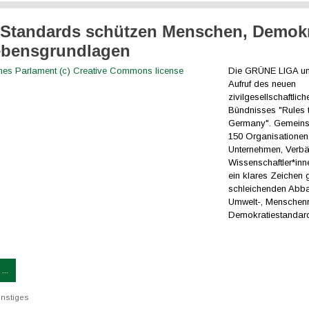
 Standards schützen Menschen, Demokr
ebensgrundlagen
Die GRÜNE LIGA unt
Aufruf des neuen
zivilgesellschaftlich
Bündnisses "Rules t
Germany". Gemeins
150 Organisationen
Unternehmen, Verb
Wissenschaftler*inn
ein klares Zeichen
schleichenden Abb
Umwelt-, Menschenr
Demokratiestandard
...
nstiges