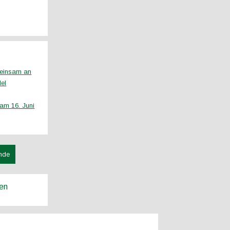
emeinsam an
del
am 16. Juni
nde
ren