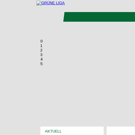
0
1
2
3
4
5
AKTUELL