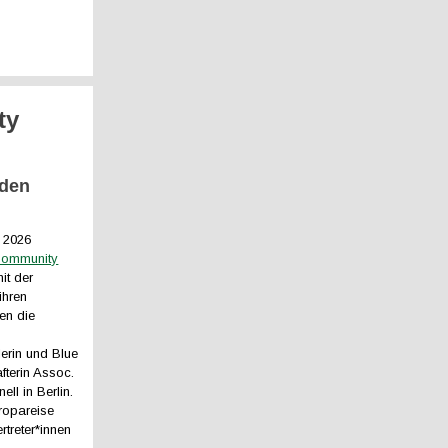
ty
 den
i 2026
Community
t der
hren
en die
erin und Blue
terin Assoc.
ell in Berlin.
ropareise
ertreter*innen