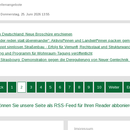
ellenangebote
: Donnerstag, 25. Juni 2026 13:55
in Deutschland: Neue Broschüre erschienen
nder reden statt übereinander“: Aktivist*innen und Landwirt*innen packen g
ippt sinnlosen Straßenbau - Erfolg für Vernunft, Rechtsstaat und Strukturwan
g und Programm für Wohnraum-Tagung veröffentlicht
 Strasbourg: Demonstration gegen die Deregulierung von Neuer Gentechnik 
ck
1
2
3
4
5
6
7
8
9
10
Weiter
E
können Sie unsere Seite als RSS-Feed für Ihren Reader abbonie
Impressum