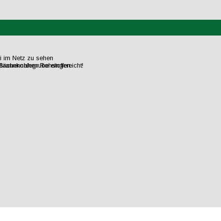
ei im Netz zu sehen
flächennahen Rohstoffen.
raunkohlegrube eingereicht!