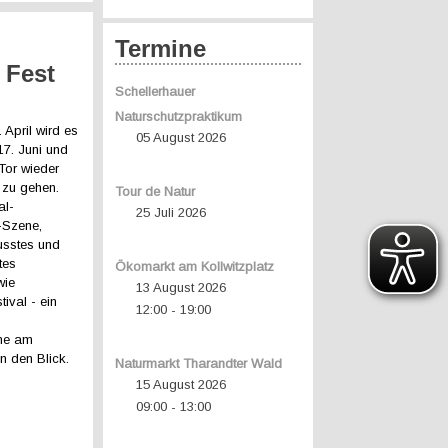
Termine
 Fest
Schellerhauer
Naturschutzpraktikum
 April wird es
05 August 2026
17. Juni und
Tor wieder
r zu gehen.
Tour de Natur
al-
25 Juli 2026
-Szene,
usstes und
tes
Ökomarkt am Kollwitzplatz
wie
13 August 2026
ival - ein
12:00
19:00
-
hne am
n den Blick.
Naturmarkt Tharandter Wald
15 August 2026
09:00
13:00
-