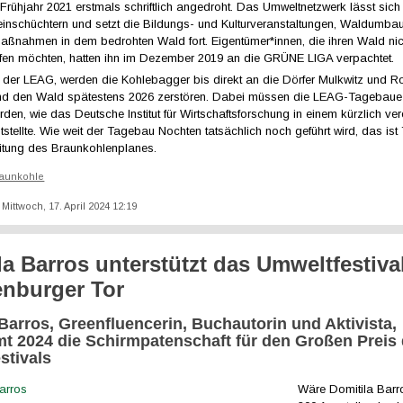
 Frühjahr 2021 erstmals schriftlich angedroht. Das Umweltnetzwerk lässt sic
 einschüchtern und setzt die Bildungs- und Kulturveranstaltungen, Waldumba
aßnahmen in dem bedrohten Wald fort. Eigentümer*innen, die ihren Wald nic
en möchten, hatten ihn im Dezember 2019 an die GRÜNE LIGA verpachtet.
 der LEAG, werden die Kohlebagger bis direkt an die Dörfer Mulkwitz und R
nd den Wald spätestens 2026 zerstören. Dabei müssen die LEAG-Tagebaue
erden, wie das Deutsche Institut für Wirtschaftsforschung in einem kürzlich verö
tstellte. Wie weit der Tagebau Nochten tatsächlich noch geführt wird, das is
itung des Braunkohlenplanes.
aunkohle
: Mittwoch, 17. April 2024 12:19
la Barros unterstützt das Umweltfestiva
nburger Tor
Barros, Greenfluencerin, Buchautorin und Aktivista,
t 2024 die Schirmpatenschaft für den Großen Preis
stivals
Wäre Do
mitila Barr