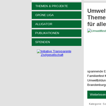
THEMEN & PROJEKTE
Umweltf
GRÜNE LIGA
Themen
für all
ALLIGATOR
PUBLIKATIONEN
SPENDEN
spannende Ex
Familienfest 
Umweltbildun
Brandenburger
Weiterlesen 
Kategorie:
So