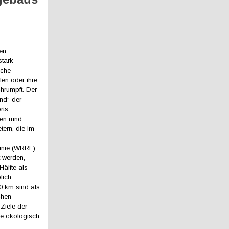
en
stark
sche
hlen oder ihre
hrumpft. Der
nd“ der
rts
den rund
tern, die im
inie (WRRL)
t werden,
Hälfte als
lich
60 km sind als
chen
Ziele der
se ökologisch