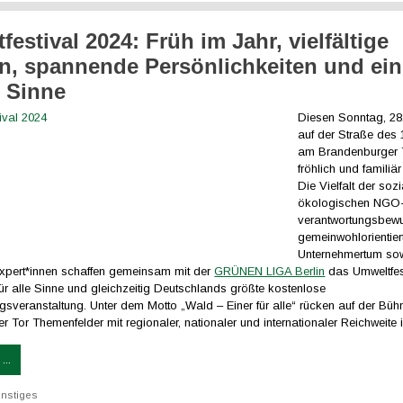
estival 2024: Früh im Jahr, vielfältige
, spannende Persönlichkeiten und ein
e Sinne
Diesen Sonntag, 28.
auf der Straße des 
am Brandenburger 
fröhlich und familiä
Die Vielfalt der sozi
ökologischen NGO
verantwortungsbew
gemeinwohlorientier
Unternehmertum so
pert*innen schaffen gemeinsam mit der
GRÜNEN LIGA Berlin
das Umweltfest
für alle Sinne und gleichzeitig Deutschlands größte kostenlose
gsveranstaltung. Unter dem Motto „Wald – Einer für alle“ rücken auf der Bü
 Tor Themenfelder mit regionaler, nationaler und internationaler Reichweite i
...
nstiges