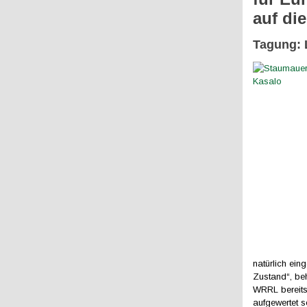
auf di
Tagung: 
natürlich ein
Zustand“, be
WRRL bereits
aufgewertet s