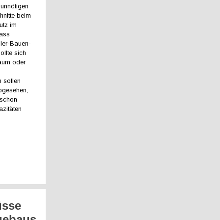
 unnötigen
hnitte beim
utz im
dass
ller-Bauen-
llte sich
aum oder
 sollen
abgesehen,
 schon
azitäten
.
üsse
gebaus