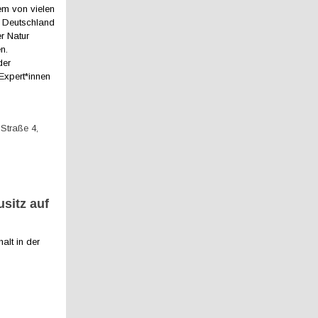
em von vielen
n Deutschland
r Natur
n.
der
Expert*innen
 Straße 4,
sitz auf
n
lt in der