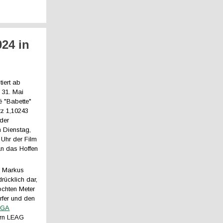
024 in
g
iert ab
s 31. Mai
é "Babette"
tz 1,10243
der
m Dienstag,
 Uhr der Film
n das Hoffen
n Markus
drücklich dar,
chten Meter
rfer und den
IGA
ern LEAG