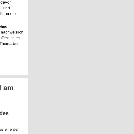
h davon
u- und
ht an die
ohne
 nachweislich
ffentlichten
t Thema bei
l am
 des
os eine der