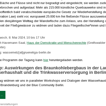
Bäche und Flüsse sind nicht nur begradigt und eingedeicht, sie werden zud
terbrochen und aufgestaut: Mehr als 215.000 künstliche Querbauwerke sind i
hoffentlich bald verabschiedete europäische Gesetz zur Wiederherstellung de
ration Law) sieht vor, europaweit 25.000 km frei fließende Flüsse auszuweise
en diesjährigen Welttag der Wanderfische zum Anlass, uns der Herstellung 
eit der Fließgewässer zu widmen und laden dazu Fliegenfischer*innen und 
woch, 8. Mai 2024, 10 bis 17 Uhr
rt-Havemann-Saal,
Haus der Demokratie und Menschenrechte
(Greifswalder
lin)
 wassernetz[at]grueneliga-berlin.de
te Programm der Tagung kann
hier
heruntergeladen werden.
: Auswirkungen des Braunkohlebergbaus in der Lau
erhaushalt und die Trinkwasserversorgung in Berli
g widmen wir uns in parallelen Workshops und Dialogen dem Wasserhausha
n/Brandenburg und der Blue Community Berlin.
...
ranstaltungen