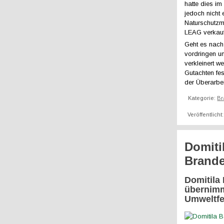
hatte dies im
jedoch nicht
Naturschutzm
LEAG verkauf
Geht es nach
vordringen u
verkleinert w
Gutachten fes
der Überarbe
Kategorie:
Br
Veröffentlicht
Domiti
Brande
Domitila 
übernimm
Umweltfe