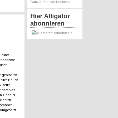
Ganzen Kalender ansehen
Hier Alligator
abonnieren
n einer
lungnahme
liner
e geplanten
neller-Bauen-
 Berlin.
it dem von
an Gaebler
elegten
vorhaben
r umgesetzt