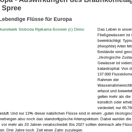
e Spree
Lebendige Flüsse für Europa
Das Leben in unser
Fließgewässern ist 
beeinträchtigt. Typi
(rheophile) Arten fe
Bestände sind gesc
„ökologische Zusta
Gewässer ist vielero
katastrophal. Von 
137.000 Flusskilome
Rahmen der
Wasserrahmenrichtl
erfasst und bewerte
gelten mehr als die 
künstlich oder erheb
verändert; nur 65.7
gestuft. Und nur 13% dieser natürlichen Flüsse sind in einem „guten ökologis
herbergen also noch das standorttypische Artenspektrum. Dabei wurden die 
 vor mehr als 20 Jahren verabschiedet: Bis 2027 sollten demnach alle Flüs
ein. Drei Jahre noch. Zeit einen Zahn zuzulegen.