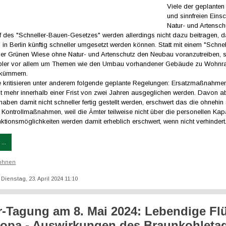
Viele der geplanten
und sinnfreien Einsc
Natur- und Artensch
f des "Schneller-Bauen-Gesetzes" werden allerdings nicht dazu beitragen, 
n Berlin künftig schneller umgesetzt werden können. Statt mit einem "Schne
der Grünen Wiese ohne Natur- und Artenschutz den Neubau voranzutreiben, so
bler vor allem um Themen wie den Umbau vorhandener Gebäude zu Wohnr
 kümmern.
 kritisieren unter anderem folgende geplante Regelungen: Ersatzmaßnahmen
cht mehr innerhalb einer Frist von zwei Jahren ausgeglichen werden. Davon 
ben damit nicht schneller fertig gestellt werden, erschwert das die ohnehin
 Kontrollmaßnahmen, weil die Ämter teilweise nicht über die personellen Kap
ktionsmöglichkeiten werden damit erheblich erschwert, wenn nicht verhindert
...
ohnen
: Dienstag, 23. April 2024 11:10
-Tagung am 8. Mai 2024: Lebendige Fl
ropa - Auswirkungen des Braunkohleta