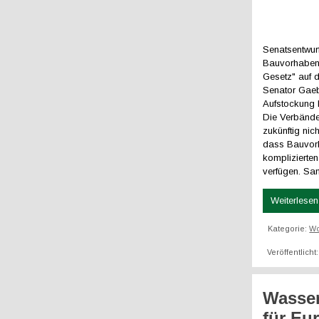
Senatsentwur
Bauvorhaben i
Gesetz" auf 
Senator Gae
Aufstockung
Die Verbände
zukünftig ni
dass Bauvorha
komplizierten
verfügen. San
Weiterlesen 
Kategorie:
W
Veröffentlicht
Wasser
für Eu