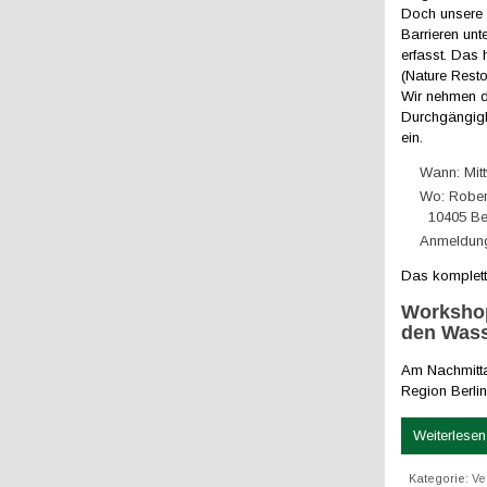
Doch unsere 
Barrieren un
erfasst. Das 
(Nature Resto
Wir nehmen d
Durchgängigk
ein.
Wann: Mitt
Wo: Robe
10405 Ber
Anmeldung:
Das komplet
Workshop
den Wass
Am Nachmitta
Region Berli
Weiterlesen 
Kategorie:
Ve