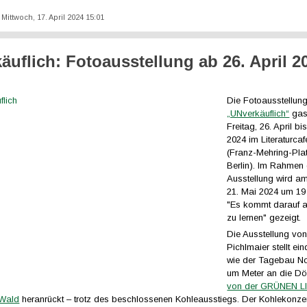
: Mittwoch, 17. April 2024 15:01
äuflich: Fotoausstellung ab 26. April 2
Die Fotoausstellun
„UNverkäuflich“
gast
Freitag, 26. April bi
2024 im Literaturcaf
(Franz-Mehring-Pla
Berlin). Im Rahmen 
Ausstellung wird a
21. Mai 2024 um 19
"Es kommt darauf a
zu lernen" gezeigt.
Die Ausstellung vo
Pichlmaier stellt ein
wie der Tagebau No
um Meter an die Dö
von der GRÜNEN L
 Wald
heranrückt – trotz des beschlossenen Kohleausstiegs. Der Kohlekonz