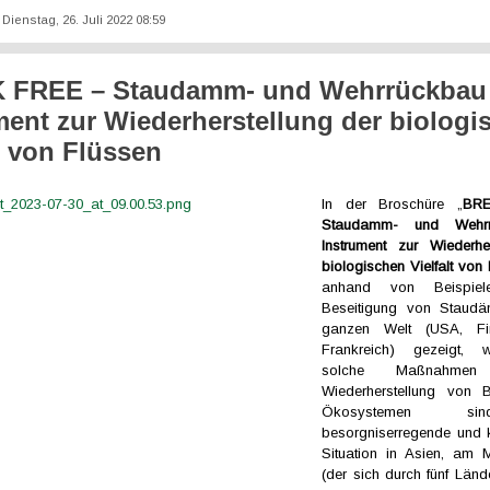
: Dienstag, 26. Juli 2022 08:59
 FREE – Staudamm- und Wehrrückbau 
ment zur Wiederherstellung der biologi
lt von Flüssen
In der Broschüre „
BR
Staudamm- und Wehrr
Instrument zur Wiederhe
biologischen Vielfalt von
anhand von Beispiel
Beseitigung von Staud
ganzen Welt (USA, Fi
Frankreich) gezeigt, 
solche Maßnahme
Wiederherstellung von 
Ökosystemen s
besorgniserregende und 
Situation in Asien, am 
(der sich durch fünf Lände