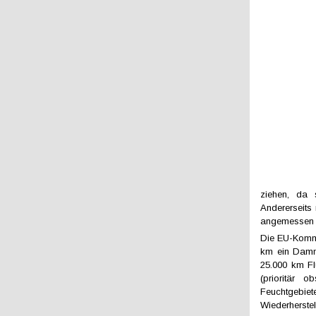
ziehen, da 
Andererseits 
angemessen 
Die EU-Kommi
km ein Damm
25.000 km Fl
(prioritär 
Feuchtgebie
Wiederherste