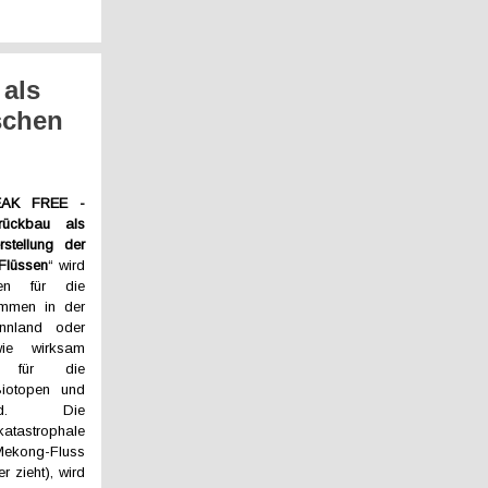
als
schen
EAK FREE -
ückbau als
rstellung der
 Flüssen
“ wird
en für die
ämmen in der
nnland oder
wie wirksam
n für die
Biotopen und
ind. Die
katastrophale
Mekong-Fluss
r zieht), wird