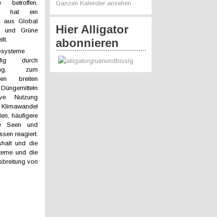
e betroffen.
Ganzen Kalender ansehen
e hat ein
m aus Global
Hier Alligator
d und Grüne
llt.
abonnieren
osysteme
fig durch
zung, zum
en breiten
Düngemitteln
ive Nutzung
r Klimawandel
en, häufigere
die Seen und
sen reagiert.
halt und die
teme und die
sbreitung von