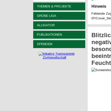
Hinweis
THEMEN & PROJEKTE
Fehlende Zugr
GRÜNE LIGA
07/Cover_Skr
ALLIGATOR
Blitzl
PUBLIKATIONEN
negati
SPENDEN
besond
beeint
Feucht