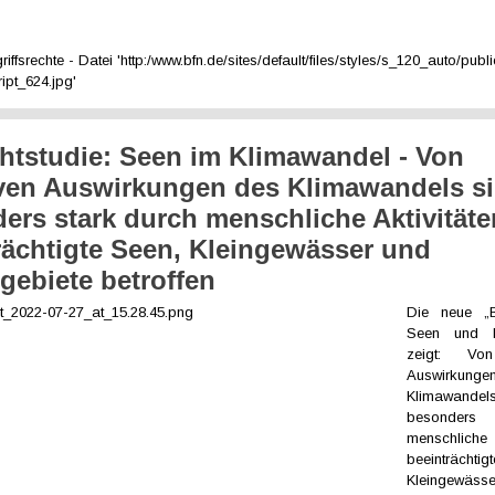
iffsrechte - Datei 'http:/www.bfn.de/sites/default/files/styles/s_120_auto/publ
ipt_624.jpg'
ichtstudie: Seen im Klimawandel - Von
ven Auswirkungen des Klimawandels s
ers stark durch menschliche Aktivitäte
rächtigte Seen, Kleingewässer und
gebiete betroffen
Die neue „Bli
Seen und K
zeigt: Von
Auswirku
Klimawan
besonders 
menschliche
beeinträch
Kleingew