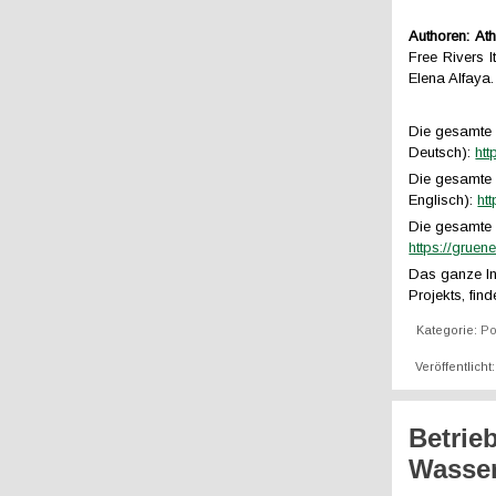
Authoren:
At
Free Rivers 
Elena Alfaya.
Die gesamte V
Deutsch):
ht
Die gesamte V
Englisch):
ht
Die gesamte V
https://grue
Das ganze In
Projekts, find
Kategorie:
Po
Veröffentlicht
Betrie
Wasser