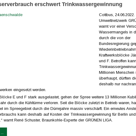
erverbrauch erschwert Trinkwassergewinnung
Cottbus, 24.06.2022
Umweltnetzwerk GR
warnt vor einer Vers
Wassermangels in d
durch die von der
Bundesregierung ge
Wiederinbetriebnah
Kraftwerksblöcke J
und F. Betroffen kan
Trinkwassergewinnun
Millionen Menschen 
überhaupt, dürften d
deshalb nur nachra
twerken eingesetzt werden.
Blöcke E und F stark ausgelastet, gehen der Spree weitere 13 Millionen Kub
hr durch die Kühltürme verloren. Seit die Blöcke zuletzt in Betrieb waren, ha
 im Spreegebiet durch die Dürrejahre massiv verschärft. Ein erneutes Anst
rbrauchs kann deshalb auf Kosten der Trinkwassergewinnung für Berlin und 
.“ warnt René Schuster, Braunkohle-Experte der GRÜNEN LIGA.
...