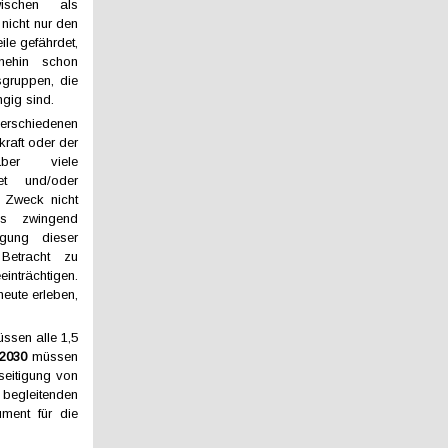
ischen als
 nicht nur den
ile gefährdet,
nehin schon
sgruppen, die
gig sind.
rschiedenen
raft oder der
aber viele
et und/oder
en Zweck nicht
es zwingend
tigung dieser
Betracht zu
nträchtigen.
heute erleben,
ssen alle 1,5
 2030
müssen
seitigung von
begleitenden
ment für die