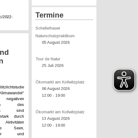
Termine
ic/2022-
Schellerhauer
Naturschutzpraktikum
05 August 2026
ind
n
Tour de Natur
25 Juli 2026
Ökomarkt am Kollwitzplatz
tzlichtstudie
06 August 2026
limawandel“
12:00
19:00
-
 negativen
ngen des
dels sind
Ökomarkt am Kollwitzplatz
stark durch
13 August 2026
 Aktivitäten
12:00
19:00
-
tigte Seen,
ässer und