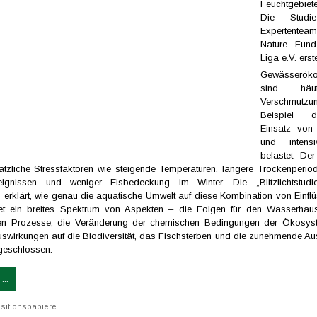
Feuchtgebiet
Die Studi
Expertentea
Nature Fun
Liga e.V. erste
Gewässerök
sind häu
Verschmut
Beispiel d
Einsatz von 
und intens
belastet. De
sätzliche Stressfaktoren wie steigende Temperaturen, längere Trockenperiod
reignissen und weniger Eisbedeckung im Winter. Die „Blitzlichtstu
 erklärt, wie genau die aquatische Umwelt auf diese Kombination von Einflüs
tet ein breites Spektrum von Aspekten – die Folgen für den Wasserhaus
hen Prozesse, die Veränderung der chemischen Bedingungen der Ökosys
 Auswirkungen auf die Biodiversität, das Fischsterben und die zunehmende Au
geschlossen.
...
sitionspapiere