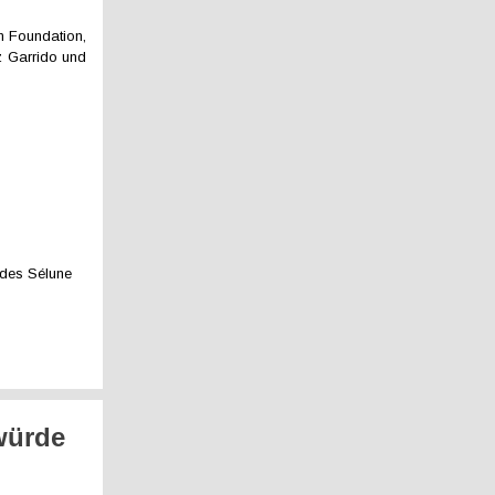
on Foundation,
z Garrido und
 des Sélune
würde