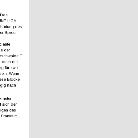
. Das
ÜNE LIGA
chärfung des
er Spree
plante
me der
änschwalde E
n auch die
g für zwei
sein. Wenn
iese Blöcke
ngig nach
ikmeter
t sich der
eigen des
Frankfurt