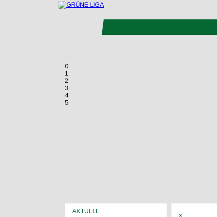
0
1
2
3
4
5
AKTUELL
×