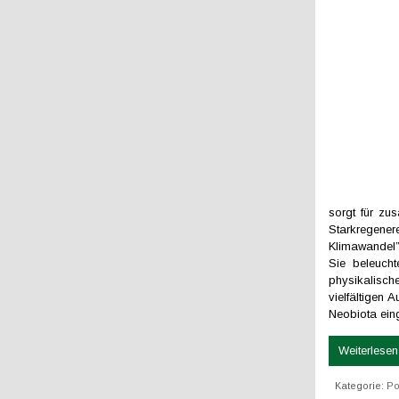
sorgt für zu
Starkregene
Klimawandel”
Sie beleuch
physikalisc
vielfältigen
Neobiota ein
Weiterlesen 
Kategorie:
Po