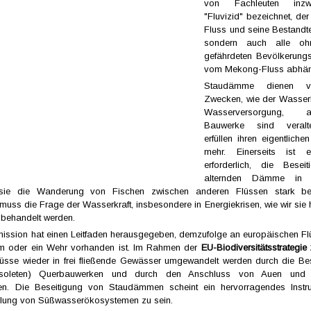
von Fachleuten inzw
"Fluvizid" bezeichnet, der
Fluss und seine Bestandte
sondern auch alle oh
gefährdeten Bevölkerung
vom Mekong-Fluss abhän
Staudämme dienen ve
Zwecken, wie der Wasserk
Wasserversorgung, 
Bauwerke sind veralt
erfüllen ihren eigentlich
mehr. Einerseits ist 
erforderlich, die Besei
alternden Dämme in 
sie die Wanderung von Fischen zwischen anderen Flüssen stark beei
muss die Frage der Wasserkraft, insbesondere in Energiekrisen, wie wir sie 
behandelt werden.
ssion hat einen Leitfaden herausgegeben, demzufolge an europäischen Flü
 oder ein Wehr vorhanden ist. Im Rahmen der
EU-Biodiversitätsstrategie
üsse wieder in frei fließende Gewässer umgewandelt werden durch die Be
obsoleten) Querbauwerken und durch den Anschluss von Auen und 
ten. Die Beseitigung von Staudämmen scheint ein hervorragendes Instru
llung von Süßwasserökosystemen zu sein.