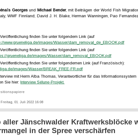
hénaïs Georges
und
Michael Bender
, mit Beiträgen der World Fish Migrati
Italy, WWF Finnland; David J. H. Blake, Herman Wanningen, Pao Fernande
eröffentlichung finden Sie unter folgendem Link (auf
tp://www.grueneliga.de/images/Wasser/dam_removal_de_EBOOK.pdf
eröffentlichung finden Sie unter folgendem Link (auf
tps://grueneliga.de/images/Wasser/dam_removal_EBOOK.pdf
eröffentlichung finden Sie unter folgendemen Link (auf Französisch):
neliga.de/images/Wasser/BREAK_FREE-FR.pdf
terview mit Herrn Alba Thomas, Verantwortlicher für das Informationssystem
en Sie hier:
Interview Sélune-Projekt.
sitionspapiere
: Freitag, 01. Juli 2022 16:08
b aller Jänschwalder Kraftwerksblöcke 
mangel in der Spree verschärfen