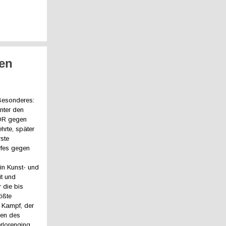
ren
Besonderes:
unter den
DR gegen
hrte, später
rste
rfes gegen
in Kunst- und
it und
r die bis
ößte
 Kampf, der
gen des
rlorenging,