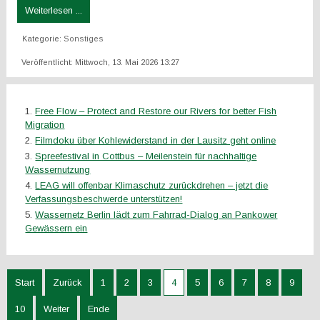
Weiterlesen ...
Kategorie:
Sonstiges
Veröffentlicht: Mittwoch, 13. Mai 2026 13:27
Free Flow – Protect and Restore our Rivers for better Fish
Migration
Filmdoku über Kohlewiderstand in der Lausitz geht online
Spreefestival in Cottbus – Meilenstein für nachhaltige
Wassernutzung
LEAG will offenbar Klimaschutz zurückdrehen – jetzt die
Verfassungsbeschwerde unterstützen!
Wassernetz Berlin lädt zum Fahrrad-Dialog an Pankower
Gewässern ein
Start
Zurück
1
2
3
4
5
6
7
8
9
10
Weiter
Ende