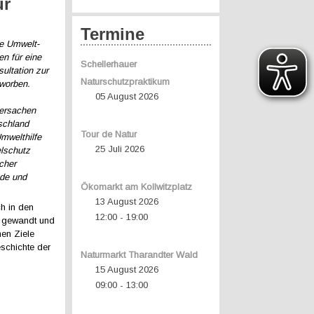
ür
Termine
he Umwelt-
n für eine
Schellerhauer
sultation zur
Naturschutzpraktikum
worben.
05 August 2026
dersachen
schland
Tour de Natur
mwelthilfe
25 Juli 2026
elschutz
cher
nde und
Ökomarkt am Kollwitzplatz
13 August 2026
h in den
12:00
19:00
-
n gewandt und
nen Ziele
eschichte der
Naturmarkt Tharandter Wald
15 August 2026
09:00
13:00
-