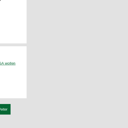
GA wollen
eiter