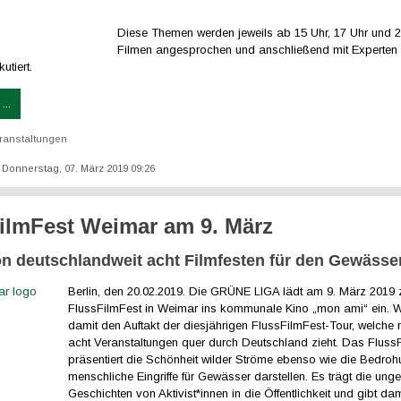
Diese Themen werden jeweils ab 15 Uhr, 17 Uhr und 2
Filmen angesprochen und anschließend mit Experten
utiert.
...
ranstaltungen
t: Donnerstag, 07. März 2019 09:26
ilmFest Weimar am 9. März
on deutschlandweit acht Filmfesten für den Gewässe
Berlin, den 20.02.2019. Die GRÜNE LIGA lädt am 9. März 2019 
FlussFilmFest in Weimar ins kommunale Kino „mon ami“ ein. W
damit den Auftakt der diesjährigen FlussFilmFest-Tour, welche
acht Veranstaltungen quer durch Deutschland zieht. Das Fluss
präsentiert die Schönheit wilder Ströme ebenso wie die Bedroh
menschliche Eingriffe für Gewässer darstellen. Es trägt die un
Geschichten von Aktivist*innen in die Öffentlichkeit und gibt da