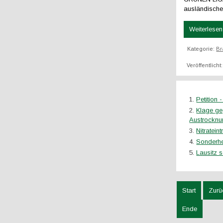
ausländische
Weiterlesen 
Kategorie:
Br
Veröffentlicht
Petition 
Klage ge
Austrocknu
Nitratein
Sonderhe
Lausitz 
Start
Zurü
Ende