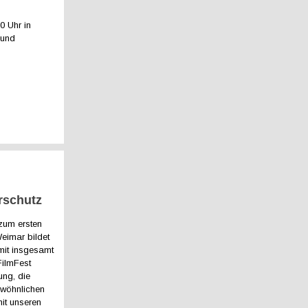
0 Uhr in
 und
rschutz
zum ersten
eimar bildet
 mit insgesamt
FilmFest
ung, die
gewöhnlichen
mit unseren