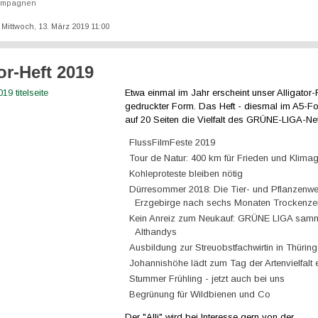
ampagnen
: Mittwoch, 13. März 2019 11:00
or-Heft 2019
Etwa einmal im Jahr erscheint unser Alligator-
gedruckter Form. Das Heft - diesmal im A5-Fo
auf 20 Seiten die Vielfalt des GRÜNE-LIGA-Ne
FlussFilmFeste 2019
Tour de Natur: 400 km für Frieden und Klimag
Kohleproteste bleiben nötig
Dürresommer 2018: Die Tier- und Pflanzenwel
Erzgebirge nach sechs Monaten Trockenzei
Kein Anreiz zum Neukauf: GRÜNE LIGA samm
Althandys
Ausbildung zur Streuobstfachwirtin in Thürin
Johannishöhe lädt zum Tag der Artenvielfalt 
Stummer Frühling - jetzt auch bei uns
Begrünung für Wildbienen und Co
Der "Alli" wird bei Interesse gern von der