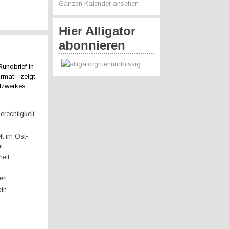
Ganzen Kalender ansehen
Hier Alligator
abonnieren
Rundbrief in
rmat - zeigt
tzwerkes:
erechtigkeit
t im Ost-
t
elt
gen
ein