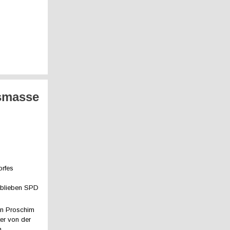
gsmasse
orfes
 blieben SPD
on Proschim
er von der
n