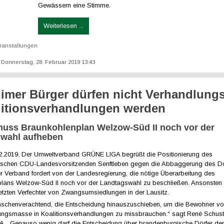
Gewässern eine Stimme.
Weiterlesen ...
ranstaltungen
t: Donnerstag, 28. Februar 2019 13:43
imer Bürger dürfen nicht Verhandlun
litionsverhandlungen werden
uss Braunkohlenplan Welzow-Süd II noch vor der
wahl aufheben
02.2019. Der Umweltverband GRÜNE LIGA begrüßt die Positionierung des
ischen CDU-Landesvorsitzenden Senftleben gegen die Abbaggerung des D
r Verband fordert von der Landesregierung, die nötige Überarbeitung des
lans Welzow-Süd II noch vor der Landtagswahl zu beschließen. Ansonsten
etzten Verfechter von Zwangsumsiedlungen in der Lausitz.
schenverachtend, die Entscheidung hinauszuschieben, um die Bewohner v
ungsmasse in Koalitionsverhandlungen zu missbrauchen.“ sagt René Schust
 „Genauso wenig darf die Entscheidung über brandenburgische Dörfer de