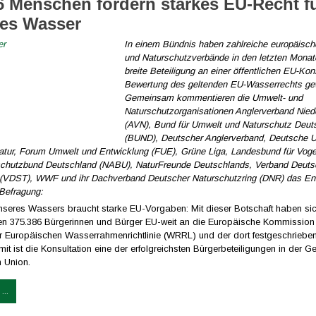
6 Menschen fordern starkes EU-Recht f
es Wasser
In einem Bündnis haben zahlreiche europäisc
und Naturschutzverbände in den letzten Monate
breite Beteiligung an einer öffentlichen EU-Kon
Bewertung des geltenden EU-Wasserrechts ge
Gemeinsam kommentieren die Umwelt- und
Naturschutzorganisationen Anglerverband Nie
(AVN), Bund für Umwelt und Naturschutz Deut
(BUND), Deutscher Anglerverband, Deutsche U
atur, Forum Umwelt und Entwicklung (FUE), Grüne Liga, Landesbund für Vog
schutzbund Deutschland (NABU), NaturFreunde Deutschlands, Verband Deuts
 (VDST), WWF und ihr Dachverband Deutscher Naturschutzring (DNR) das E
 Befragung:
nseres Wassers braucht starke EU-Vorgaben: Mit dieser Botschaft haben sic
en 375.386 Bürgerinnen und Bürger EU-weit an die Europäische Kommissio
er Europäischen Wasserrahmenrichtlinie (WRRL) und der dort festgeschriebe
mit ist die Konsultation eine der erfolgreichsten Bürgerbeteiligungen in der G
 Union.
...