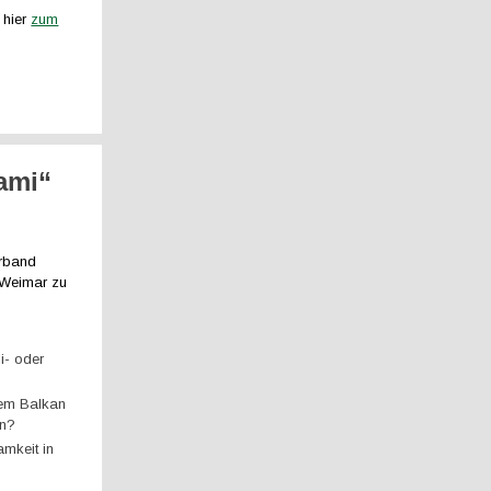
 hier
zum
ami“
erband
 Weimar zu
i- oder
dem Balkan
en?
mkeit in