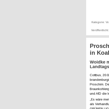
Kategorie:
Ve
Veröffentlich
Prosch
in Koa
Woidke m
Landtags
Cottbus, 20.
brandenburg
Proschim. De
Braunkohlenp
und AfD die l
„Es wäre men
als Verhandl
GRÜNEN LIGA.