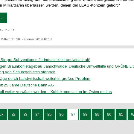
n Milliardären überlassen werden, denen der LEAG-Konzern gehört.“
...
aunkohle
: Mittwoch, 20. Februar 2019 10:18
- Stoppt Subventionen für industrielle Landwirtschaft!
gen Braunkohletagebau Jänschwalde: Deutsche Umwelthilfe und GRÜNE LI
ng von Schutzgebieten stoppen
träge durch Landwirtschaft weiterhin großes Problem
ft 25 Jahre Deutsche Bahn AG
soll weiter verwüstet werden – Kohlekommission im Osten mutlos
ck
82
83
84
85
86
87
88
89
90
91
W