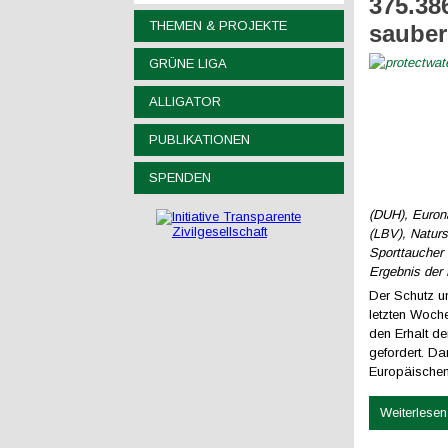
375.38
THEMEN & PROJEKTE
sauber
GRÜNE LIGA
ALLIGATOR
PUBLIKATIONEN
SPENDEN
(DUH), Euron
(LBV), Natur
Sporttaucher
Ergebnis der
Der Schutz u
letzten Woch
den Erhalt d
gefordert. Da
Europäischen
Weiterlesen 