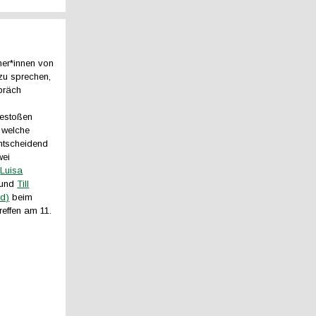
er*innen von
zu sprechen,
präch
estoßen
 welche
entscheidend
wei
n
Luisa
und
Till
d)
beim
reffen am 11.