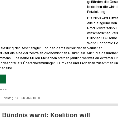
gefährden die Gesu
bedrohen die wirtsch
Entwicklung.
Bis 2050 wird Hitzes
allein aufgrund von
Produktivitätseinbu
wirtschaftlichen Ver
Billionen US-Dollar
World Economic For
elastung der Beschäftigten und den damit verbundenen Verlust an
tivität als eine der zentralen ökonomischen Risiken ein. Auch die gesundheit
mmens. Eine halbe Million Menschen sterben jährlich weltweit an extremer Hit
 Todesopfer als Überschwemmungen, Hurrikane und Erdbeben zusammen un
marisiko.
...
asser
: Dienstag, 14. Juli 2026 10:00
s Bündnis warnt: Koalition will