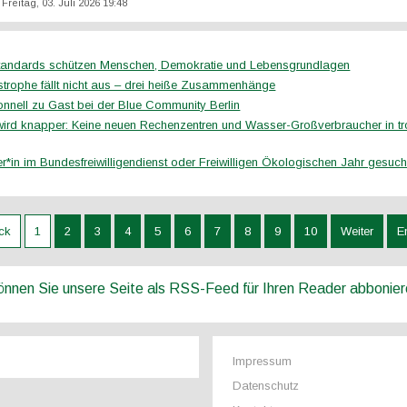
: Freitag, 03. Juli 2026 19:48
tandards schützen Menschen, Demokratie und Lebensgrundlagen
strophe fällt nicht aus – drei heiße Zusammenhänge
onnell zu Gast bei der Blue Community Berlin
ird knapper: Keine neuen Rechenzentren und Wasser-Großverbraucher in t
er*in im Bundesfreiwilligendienst oder Freiwilligen Ökologischen Jahr gesuch
ck
1
2
3
4
5
6
7
8
9
10
Weiter
E
können Sie unsere Seite als RSS-Feed für Ihren Reader abbonie
Impressum
Datenschutz