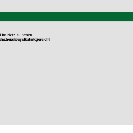
ei im Netz zu sehen
flächennahen Rohstoffen.
raunkohlegrube eingereicht!