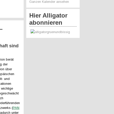
Ganzen Kalender ansehen
Hier Alligator
abonnieren
–
haft sind
ion berät
ag der
ion über
opäischen
lt- und
ationen
 wichtige
bgeschwächt
ach
ederführenden
tzwerks (
PAN
adurch unter