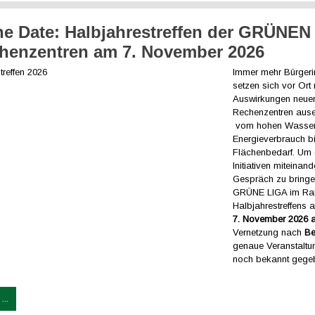
he Date: Halbjahrestreffen der GRÜNEN
henzentren am 7. November 2026
Immer mehr Bürgerin
setzen sich vor Ort
Auswirkungen neue
Rechenzentren ause
vom hohen Wasser
Energieverbrauch b
Flächenbedarf. Um 
Initiativen miteinand
Gespräch zu bringen
GRÜNE LIGA im Ra
Halbjahrestreffens
7. November 2026 a
Vernetzung nach
Be
genaue Veranstaltu
noch bekannt gege
...