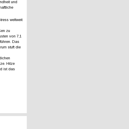
ndheit und
aftliche
tress weltweit
ßen zu
lusten von 7,1
 führen. Das
um stuft die
lichen
ze. Hitze
d ist das