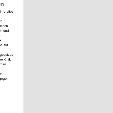
en
in breites
en
einen,
en und
im
s
ne zur
sgesetzes
e Kritik:
rden
d
en
 gegen