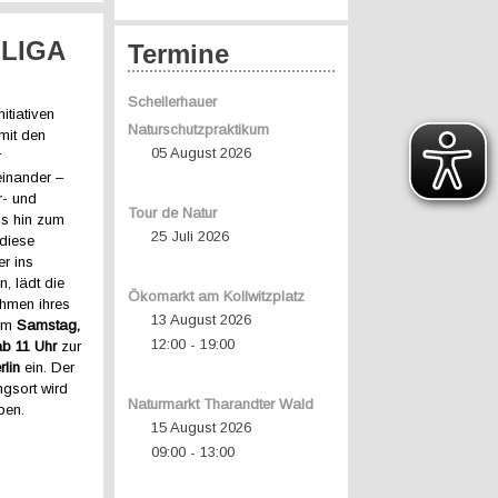
 LIGA
Termine
Schellerhauer
itiativen
Naturschutzpraktikum
 mit den
05 August 2026
r
inander –
- und
Tour de Natur
is hin zum
25 Juli 2026
diese
er ins
, lädt die
Ökomarkt am Kollwitzplatz
hmen ihres
13 August 2026
 am
Samstag,
12:00
19:00
-
b 11 Uhr
zur
rlin
ein. Der
ngsort wird
Naturmarkt Tharandter Wald
ben.
15 August 2026
09:00
13:00
-