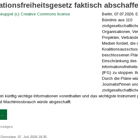
ationsfreiheitsgesetz faktisch abschaff
Berlin, 07.07.2026. E
Bündnis aus 110
zivilgesellschaftlich
Organisationen, Ver
Projekten, Verbänd
Medien fordert, die 
Koalitionsausschus
beschlossenen Plä
Einschränkung des
Informationsfreiheit
(IFG) zu stoppen. Ihr
Durch die Pläne wü
Journalist*innen un
zivilgesellschaftlich
n künftig wichtige Informationen vorenthalten und das wichtigste Instrument
nd Machtmissbrauch würde abgeschafft.
...
nstiges
: Dienstag, 07. Juli 2026 18:35