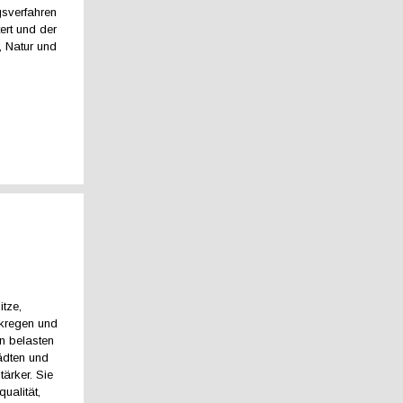
sverfahren
tert und der
 Natur und
itze,
rkregen und
 belasten
ädten und
ärker. Sie
ualität,