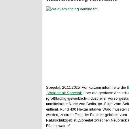
Spreetal, 26.11.2025. Vor kurzem informierte die
B
„Walderhalt Spreetal“
über die geplante Ansiedl
(großflächig-gewerblich-industrieller Vorsorgesta
unmittelbarer Nähe von Berlin, ca. 8 km vom Sc
entfernt. Rund 430 Hektar intakter Wald müssten 
werden, zentrale Teile der Flächen gehören zum
Naturschutzgebiet „Spreetal zwischen Neubrück
Fürstenwalde“.