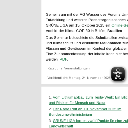
Gemeinsam mit der AG Wasser des Forums Umw
Entwicklung und weiteren Partnerorganisationen v
GRÜNE LIGA am 15. Oktober 2025 ein
Online-S
Vorfeld der Klima-COP 30 in Belém, Brasilien.
Das Seminar beleuchtete die Schnittstellen zwi
und Klimaschutz und diskutierte Maßnahmen zu
Flüssen und Gewässern im Kontext der globalen 
Eine Zusammenfassung der Inhalte kann hier he
werden:
PDF
.
Kategorie:
Veranstaltungen
Veröffentlicht: Montag, 24. November 2025 17:30
Vom Lithiumabbau zum Tesla-Werk: Ein Bli
und Risiken für Mensch und Natur
Der Rabe Ralf ab 10. November 2025 im
Bundesumweltministerium
GRÜNE LIGA fordert zwölf Punkte für eine zu
Landwirtschaft