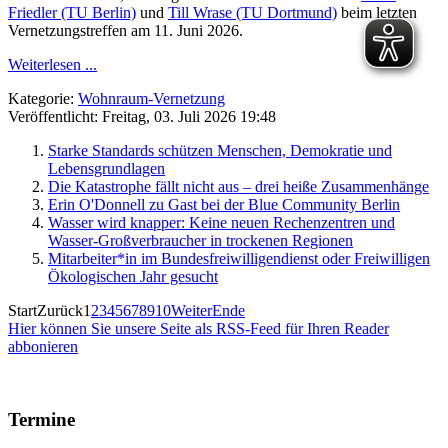
Friedler (TU Berlin)
und
Till Wrase (TU Dortmund)
beim letzten
Vernetzungstreffen am 11. Juni 2026.
Weiterlesen ...
Kategorie:
Wohnraum-Vernetzung
Veröffentlicht: Freitag, 03. Juli 2026 19:48
Starke Standards schützen Menschen, Demokratie und
Lebensgrundlagen
Die Katastrophe fällt nicht aus – drei heiße Zusammenhänge
Erin O'Donnell zu Gast bei der Blue Community Berlin
Wasser wird knapper: Keine neuen Rechenzentren und
Wasser-Großverbraucher in trockenen Regionen
Mitarbeiter*in im Bundesfreiwilligendienst oder Freiwilligen
Ökologischen Jahr gesucht
Start
Zurück
1
2
3
4
5
6
7
8
9
10
Weiter
Ende
Hier können Sie unsere Seite als RSS-Feed für Ihren Reader
abbonieren
Termine