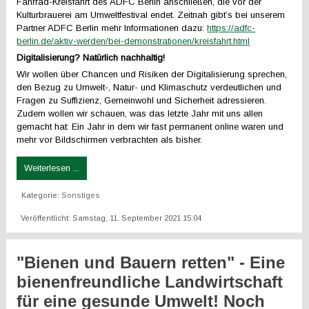
Fahrrad-Kreisfahrt des ADFC Berlin anschließen, die vor der
Kulturbrauerei am Umweltfestival endet. Zeitnah gibt’s bei unserem
Partner ADFC Berlin mehr Informationen dazu:
https://adfc-
berlin.de/aktiv-werden/bei-demonstrationen/kreisfahrt.html
Digitalisierung? Natürlich nachhaltig!
Wir wollen über Chancen und Risiken der Digitalisierung sprechen,
den Bezug zu Umwelt-, Natur- und Klimaschutz verdeutlichen und
Fragen zu Suffizienz, Gemeinwohl und Sicherheit adressieren.
Zudem wollen wir schauen, was das letzte Jahr mit uns allen
gemacht hat: Ein Jahr in dem wir fast permanent online waren und
mehr vor Bildschirmen verbrachten als bisher.
Weiterlesen ...
Kategorie:
Sonstiges
Veröffentlicht: Samstag, 11. September 2021 15:04
"Bienen und Bauern retten" - Eine
bienenfreundliche Landwirtschaft
für eine gesunde Umwelt! Noch