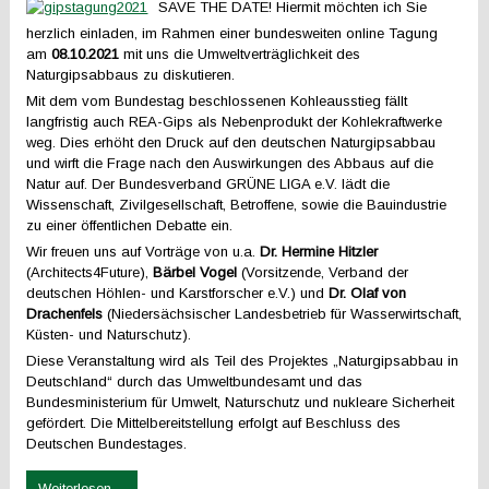
SAVE THE DATE! Hiermit möchten ich Sie
herzlich einladen, im Rahmen einer bundesweiten online
Tagung
am
08.10.2021
mit uns die Umweltverträglichkeit des
Naturgipsabbaus zu diskutieren.
Mit dem vom Bundestag beschlossenen Kohleausstieg fällt
langfristig auch REA-Gips als Nebenprodukt der Kohlekraftwerke
weg. Dies erhöht den Druck auf den deutschen Naturgipsabbau
und wirft die Frage nach den Auswirkungen des Abbaus auf die
Natur auf. Der Bundesverband GRÜNE LIGA e.V. lädt die
Wissenschaft, Zivilgesellschaft, Betroffene, sowie die Bauindustrie
zu einer öffentlichen Debatte ein.
Wir freuen uns auf Vorträge von u.a.
Dr. Hermine Hitzler
(Architects4Future),
Bärbel Vogel
(Vorsitzende, Verband der
deutschen Höhlen- und Karstforscher e.V.) und
Dr. Olaf von
Drachenfels
(Niedersächsischer Landesbetrieb für Wasserwirtschaft,
Küsten- und Naturschutz).
Diese Veranstaltung wird als Teil des Projektes „Naturgipsabbau in
Deutschland“ durch das Umweltbundesamt und das
Bundesministerium für Umwelt, Naturschutz und nukleare Sicherheit
gefördert. Die Mittelbereitstellung erfolgt auf Beschluss des
Deutschen Bundestages.
Weiterlesen ...