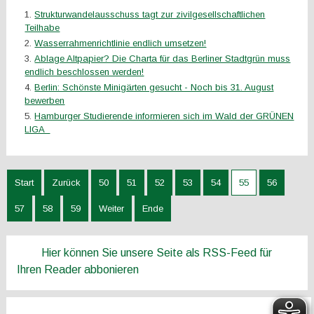
Strukturwandelausschuss tagt zur zivilgesellschaftlichen
Teilhabe
Wasserrahmenrichtlinie endlich umsetzen!
Ablage Altpapier? Die Charta für das Berliner Stadtgrün muss
endlich beschlossen werden!
Berlin: Schönste Minigärten gesucht - Noch bis 31. August
bewerben
Hamburger Studierende informieren sich im Wald der GRÜNEN
LIGA
Start
Zurück
50
51
52
53
54
55
56
57
58
59
Weiter
Ende
Hier können Sie unsere Seite als RSS-Feed für
Ihren Reader abbonieren