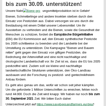
bis zum 30.09. unterstützen!
Unsere Nahr
ungsmittelproduktion ist in Gefahr!
Bienen, Schmetterlinge und andere Insekten sterben durch den
Einsatz von Pestiziden aus. Dabei versorgen sie uns durch die
Bestäubung mit einem Drittel unserer Lebensmittel. Um Ihr
Aussterben zu verhindern und die Bienen, sowie die Gesundheit der
Menschen zu schützen, fordert die
Europäische Bürgerinitiative
(EBI) die EU Kommission auf, den Einsatz synthetischer Pestizide
bis 2035 schrittweise zu beenden und die Landwirte bei der
Umstellung zu unterstützen. Die Kampagne "Bienen und Bauern
retten" geht gegen den Einsatz von giftigen Pestiziden, die
Bedrohung der Artenvielfalt und eine nicht nachhaltige und
ökologische Landwirtschaft vor. Ihr Ziel ist es, dass die EU bis 2035
pestizidfrei wird. Zudem soll sie kleine und nachhaltige
landwirtschaftliche Strukturen unterstützen, den Öko-Landbau
ausbauen und die Forschung zu pestizid- und gentechnikfreiem
Anbau fördern.
Es geht also genau um das, wofür wir schon seit jeher kämpfen.
Um die geforderte 1 Million Unterschriften zu erreichen, fehlen noch
rund 44.000. Doch die Zeit wird knapp: Wir haben nur noch
bis zum
30. September 2021
Zeit. Wir bitten Euch daher:
Unterzeichnet jetzt auf
https://www.savebeesandfarmers.eu/deu/
!