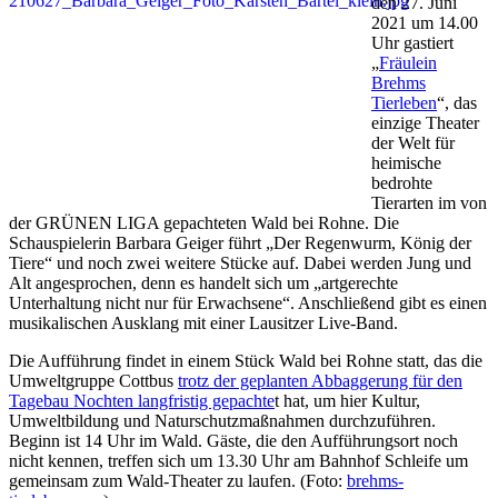
den 27. Juni
2021 um 14.00
Uhr gastiert
„
Fräulein
Brehms
Tierleben
“, das
einzige Theater
der Welt für
heimische
bedrohte
Tierarten im von
der GRÜNEN LIGA gepachteten Wald bei Rohne. Die
Schauspielerin Barbara Geiger führt „Der Regenwurm, König der
Tiere“ und noch zwei weitere Stücke auf. Dabei werden Jung und
Alt angesprochen, denn es handelt sich um „artgerechte
Unterhaltung nicht nur für Erwachsene“. Anschließend gibt es einen
musikalischen Ausklang mit einer Lausitzer Live-Band.
Die Aufführung findet in einem Stück Wald bei Rohne statt, das die
Umweltgruppe Cottbus
trotz der geplanten Abbaggerung für den
Tagebau Nochten langfristig gepachte
t hat, um hier Kultur,
Umweltbildung und Naturschutzmaßnahmen durchzuführen.
Beginn ist 14 Uhr im Wald. Gäste, die den Aufführungsort noch
nicht kennen, treffen sich um 13.30 Uhr am Bahnhof Schleife um
gemeinsam zum Wald-Theater zu laufen. (Foto:
brehms-