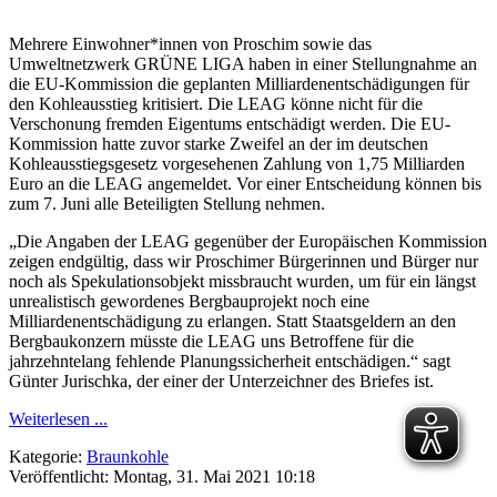
Mehrere Einwohner*innen von Proschim sowie das
Umweltnetzwerk GRÜNE LIGA haben in einer Stellungnahme an
die EU-Kommission die geplanten Milliardenentschädigungen für
den Kohleausstieg kritisiert. Die LEAG könne nicht für die
Verschonung fremden Eigentums entschädigt werden. Die EU-
Kommission hatte zuvor starke Zweifel an der im deutschen
Kohleausstiegsgesetz vorgesehenen Zahlung von 1,75 Milliarden
Euro an die LEAG angemeldet. Vor einer Entscheidung können bis
zum 7. Juni alle Beteiligten Stellung nehmen.
„Die Angaben der LEAG gegenüber der Europäischen Kommission
zeigen endgültig, dass wir Proschimer Bürgerinnen und Bürger nur
noch als Spekulationsobjekt missbraucht wurden, um für ein längst
unrealistisch gewordenes Bergbauprojekt noch eine
Milliardenentschädigung zu erlangen. Statt Staatsgeldern an den
Bergbaukonzern müsste die LEAG uns Betroffene für die
jahrzehntelang fehlende Planungssicherheit entschädigen.“ sagt
Günter Jurischka, der einer der Unterzeichner des Briefes ist.
Weiterlesen ...
Kategorie:
Braunkohle
Veröffentlicht: Montag, 31. Mai 2021 10:18