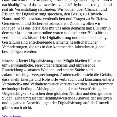
nachhaltig!“ wird das Umweltfestival 2021 hybrid, also digita
l
und
real als Veranstaltung stattfinden. Wir wollen über Chancen und
Risiken der Digitalisierung sprechen, den Bezug zu Umwelt-,
Natur- und Klimaschutz verdeutlichen und Fragen zu Suffizienz,
Gemeinwohl und Sicherheit adressieren. Zudem wollen wir
schauen, was das letzte Jahr mit uns allen gemacht hat: Ein Jahr in
dem wir fast permanent online waren und mehr vor Bildschirmen
verbrachten als bisher. Die Digitalisierung und deren nachhaltige
Gestaltung sind entscheidende Elemente gesellschaftlicher
Veränderungen, die uns in den kommenden Jahrzehnten global
beschäftigen werden.
Einerseits bietet Digitalisierung neue Möglichkeiten für eine
umweltfreundliche, ressourceneffiziente und umfassende
Entwicklung – smartes Wohnen und smarte Städte sind
zukunftsträchtige Versprechungen. Andererseits besteht die Gefahr,
dass mehr Energie und Rohstoffe verbraucht und konsumorientierte
Verbrauchs- und Verhaltensmuster verstärkt werden. Dazu kommen
technologiebedingte Abhängigkeiten und eine Verschärfung der
Ungerechtigkeit zwischen dem globalen Norden und dem globalen
Süden. Eine umfassende/ richtungsweisende Analyse der positiven
und negativen Auswirkungen der Digitalisierung auf die Umwelt
gibt es noch nicht.
Weiterlesen ...