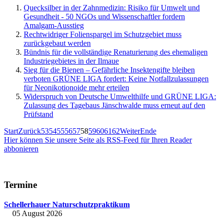
Quecksilber in der Zahnmedizin: Risiko für Umwelt und
Gesundheit - 50 NGOs und Wissenschaftler fordern
Amalgam-Ausstieg
Rechtwidriger Folienspargel im Schutzgebiet muss
zurückgebaut werden
Bündnis für die vollständige Renaturierung des ehemaligen
Industriegebietes in der Ilmaue
Sieg für die Bienen – Gefährliche Insektengifte bleiben
verboten GRÜNE LIGA fordert: Keine Notfallzulassungen
für Neonikotionoide mehr erteilen
Widerspruch von Deutsche Umwelthilfe und GRÜNE LIGA:
Zulassung des Tagebaus Jänschwalde muss erneut auf den
Prüfstand
Start
Zurück
53
54
55
56
57
58
59
60
61
62
Weiter
Ende
Hier können Sie unsere Seite als RSS-Feed für Ihren Reader
abbonieren
Termine
Schellerhauer Naturschutzpraktikum
05 August 2026