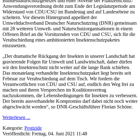
Bundesnaturschutzgesetzes und einer Novelle der Pflanzenschutz-
Anwendungsverordnung droht zum Ende der Legislaturperiode am
Widerstand von CDU/CSU im Bundestag und auf Landesebene zu
scheitern. Vor diesem Hintergrund appelliert der
Umweltdachverband Deutscher Naturschutzring (DNR) gemeinsam
mit 28 weiteren Umwelt- und Naturschutzorganisationen in einem
Offenen Brief an die Vorsitzenden von CDU und CSU, sich für die
Verabschiedung eines ambitionierten Insektenschutzpaketes
einzusetzen.
„Der dramatische Rückgang der Insekten in unserer Landschaft hat
gravierende Folgen für Umwelt und Landwirtschaft, daher dürfen
wir den Insektenschutz nicht weiter auf die lange Bank schieben.
Das monatelang verhandelte Insektenschutzpaket liegt bereits seit
Februar zur Verabschiedung auf dem Tisch. Wir fordern die
Verantwortlichen von CDU und CSU auf, endlich den Weg frei zu
machen und ihrem Versprechen im Koalitionsvertrag
nachzukommen, die Lebensbedingungen für Insekten zu verbessern.
Der bereits ausverhandelte Kompromiss darf dabei nicht noch weiter
abgeschwächt werden“, so DNR-Geschäftsführer Florian Schöne.
Weiterlesen ...
Kategorie:
Pestizide
Veröffentlicht: Freitag, 04. Juni 2021 11:48