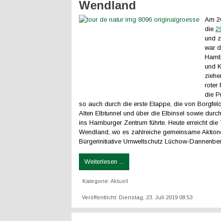
Wendland
Am 20
die
2
und z
war d
Hambu
und K
ziehe
roter
die P
so auch durch die erste Etappe, die von Borgfel
Alten Elbtunnel und über die Elbinsel sowie durch
ins Hamburger Zentrum führte. Heute erreicht die
Wendland, wo es zahlreiche gemeinsame Aktione
Bürgerinitiative Umweltschutz Lüchow-Dannenber
Weiterlesen ...
Kategorie:
Aktuell
Veröffentlicht: Dienstag, 23. Juli 2019 08:53