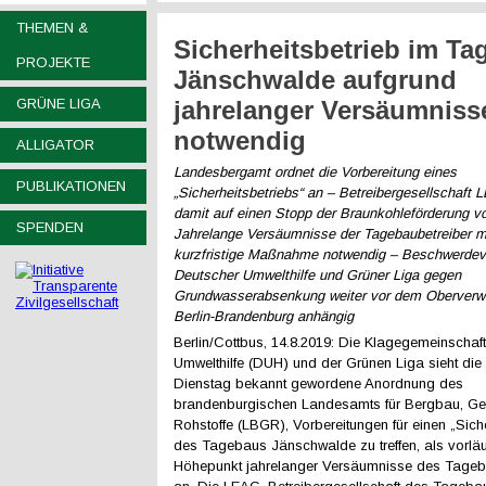
THEMEN &
Sicherheitsbetrieb im Ta
PROJEKTE
Jänschwalde aufgrund
GRÜNE LIGA
jahrelanger Versäumniss
notwendig
ALLIGATOR
Landesbergamt ordnet die Vorbereitung eines
PUBLIKATIONEN
„Sicherheitsbetriebs“ an – Betreibergesellschaft
damit auf einen Stopp der Braunkohleförderung vo
SPENDEN
Jahrelange Versäumnisse der Tagebaubetreiber 
kurzfristige Maßnahme notwendig – Beschwerdev
Deutscher Umwelthilfe und Grüner Liga gegen
Grundwasserabsenkung weiter vor dem Oberverwa
Berlin-Brandenburg anhängig
Berlin/Cottbus, 14.8.2019: Die Klagegemeinschaf
Umwelthilfe (DUH) und der Grünen Liga sieht die
Dienstag bekannt gewordene Anordnung des
brandenburgischen Landesamts für Bergbau, Ge
Rohstoffe (LBGR), Vorbereitungen für einen „Siche
des Tagebaus Jänschwalde zu treffen, als vorläu
Höhepunkt jahrelanger Versäumnisse des Tageb