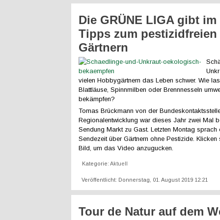
Die GRÜNE LIGA gibt im
Tipps zum pestizidfreien
Gärtnern
Schä
Unkr
vielen Hobbygärtnern das Leben schwer. Wie la
Blattläuse, Spinnmilben oder Brennnesseln umwel
bekämpfen?
Tomas Brückmann von der Bundeskontaktsstelle
Regionalentwicklung war dieses Jahr zwei Mal 
Sendung Markt zu Gast. Letzten Montag sprach 
Sendezeit über Gärtnern ohne Pestizide. Klicken
Bild, um das Video anzugucken.
Kategorie:
Aktuell
Veröffentlicht: Donnerstag, 01. August 2019 12:21
Tour de Natur auf dem W