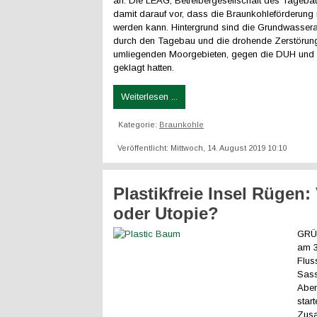
an. Die LEAG, Betreibergesellschaft des Tagebaus
damit darauf vor, dass die Braunkohleförderung ni
werden kann. Hintergrund sind die Grundwasse
durch den Tagebau und die drohende Zerstörun
umliegenden Moorgebieten, gegen die DUH und 
geklagt hatten.
Weiterlesen ...
Kategorie:
Braunkohle
Veröffentlicht: Mittwoch, 14. August 2019 10:10
Plastikfreie Insel Rügen:
oder Utopie?
GRÜN
am 3
Flus
Sass
Abe
star
Zus