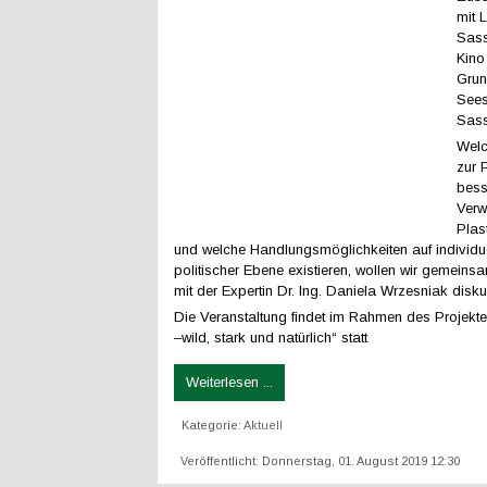
mit L
Sass
Kino
Grun
Sees
Sass
Welc
zur 
bess
Verw
Plast
und welche Handlungsmöglichkeiten auf individue
politischer Ebene existieren, wollen wir gemein
mit der Expertin Dr. Ing. Daniela Wrzesniak diskut
Die Veranstaltung findet im Rahmen des Projekte
–wild, stark und natürlich“ statt
Weiterlesen ...
Kategorie:
Aktuell
Veröffentlicht: Donnerstag, 01. August 2019 12:30