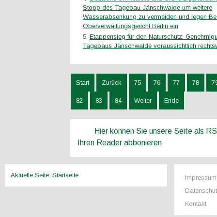
Stopp des Tagebau Jänschwalde um weitere
Wasserabsenkung zu vermeiden und legen B
Oberverwaltungsgericht Berlin ein
Etappensieg für den Naturschutz: Genehmig
Tagebaus Jänschwalde voraussichtlich rechtsw
Start
Zurück
75
76
77
78
7
82
83
84
Weiter
Ende
Hier können Sie unsere Seite als R
Ihren Reader abbonieren
Aktuelle Seite:
Startseite
Impressum
Datenschu
Kontakt