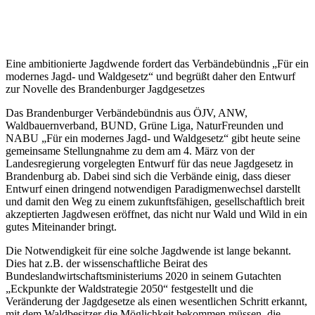
Eine ambitionierte Jagdwende fordert das Verbändebündnis „Für ein
modernes Jagd- und Waldgesetz“ und begrüßt daher den Entwurf
zur Novelle des Brandenburger Jagdgesetzes
Das Brandenburger Verbändebündnis aus ÖJV, ANW,
Waldbauernverband, BUND, Grüne Liga, NaturFreunden und
NABU „Für ein modernes Jagd- und Waldgesetz“ gibt heute seine
gemeinsame Stellungnahme zu dem am 4. März von der
Landesregierung vorgelegten Entwurf für das neue Jagdgesetz in
Brandenburg ab. Dabei sind sich die Verbände einig, dass dieser
Entwurf einen dringend notwendigen Paradigmenwechsel darstellt
und damit den Weg zu einem zukunftsfähigen, gesellschaftlich breit
akzeptierten Jagdwesen eröffnet, das nicht nur Wald und Wild in ein
gutes Miteinander bringt.
Die Notwendigkeit für eine solche Jagdwende ist lange bekannt.
Dies hat z.B. der wissenschaftliche Beirat des
Bundeslandwirtschaftsministeriums 2020 in seinem Gutachten
„Eckpunkte der Waldstrategie 2050“ festgestellt und die
Veränderung der Jagdgesetze als einen wesentlichen Schritt erkannt,
mit dem Waldbesitzer die Möglichkeit bekommen müssen, die