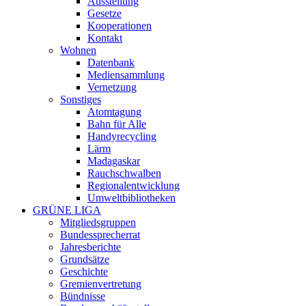
Ausstellung
Gesetze
Kooperationen
Kontakt
Wohnen
Datenbank
Mediensammlung
Vernetzung
Sonstiges
Atomtagung
Bahn für Alle
Handyrecycling
Lärm
Madagaskar
Rauchschwalben
Regionalentwicklung
Umweltbibliotheken
GRÜNE LIGA
Mitgliedsgruppen
Bundessprecherrat
Jahresberichte
Grundsätze
Geschichte
Gremienvertretung
Bündnisse