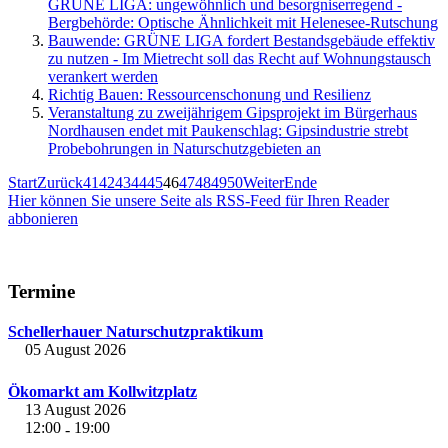
GRÜNE LIGA: ungewöhnlich und besorgniserregend -
Bergbehörde: Optische Ähnlichkeit mit Helenesee-Rutschung
Bauwende: GRÜNE LIGA fordert Bestandsgebäude effektiv
zu nutzen - Im Mietrecht soll das Recht auf Wohnungstausch
verankert werden
Richtig Bauen: Ressourcenschonung und Resilienz
Veranstaltung zu zweijährigem Gipsprojekt im Bürgerhaus
Nordhausen endet mit Paukenschlag: Gipsindustrie strebt
Probebohrungen in Naturschutzgebieten an
Start
Zurück
41
42
43
44
45
46
47
48
49
50
Weiter
Ende
Hier können Sie unsere Seite als RSS-Feed für Ihren Reader
abbonieren
Termine
Schellerhauer Naturschutzpraktikum
05 August 2026
Ökomarkt am Kollwitzplatz
13 August 2026
12:00
19:00
-