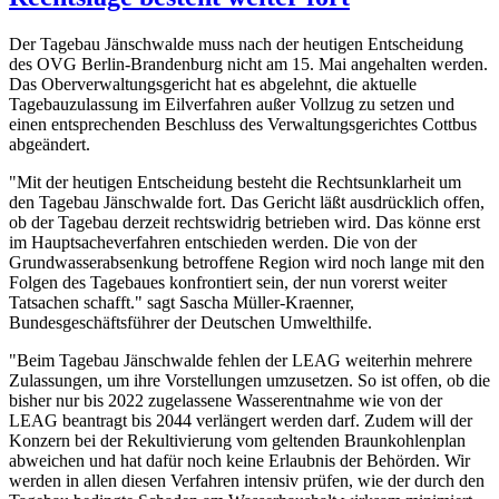
Der Tagebau Jänschwalde muss nach der heutigen Entscheidung
des OVG Berlin-Brandenburg nicht am 15. Mai angehalten werden.
Das Oberverwaltungsgericht hat es abgelehnt, die aktuelle
Tagebauzulassung im Eilverfahren außer Vollzug zu setzen und
einen entsprechenden Beschluss des Verwaltungsgerichtes Cottbus
abgeändert.
"Mit der heutigen Entscheidung besteht die Rechtsunklarheit um
den Tagebau Jänschwalde fort. Das Gericht läßt ausdrücklich offen,
ob der Tagebau derzeit rechtswidrig betrieben wird. Das könne erst
im Hauptsacheverfahren entschieden werden. Die von der
Grundwasserabsenkung betroffene Region wird noch lange mit den
Folgen des Tagebaues konfrontiert sein, der nun vorerst weiter
Tatsachen schafft." sagt Sascha Müller-Kraenner,
Bundesgeschäftsführer der Deutschen Umwelthilfe.
"Beim Tagebau Jänschwalde fehlen der LEAG weiterhin mehrere
Zulassungen, um ihre Vorstellungen umzusetzen. So ist offen, ob die
bisher nur bis 2022 zugelassene Wasserentnahme wie von der
LEAG beantragt bis 2044 verlängert werden darf. Zudem will der
Konzern bei der Rekultivierung vom geltenden Braunkohlenplan
abweichen und hat dafür noch keine Erlaubnis der Behörden. Wir
werden in allen diesen Verfahren intensiv prüfen, wie der durch den