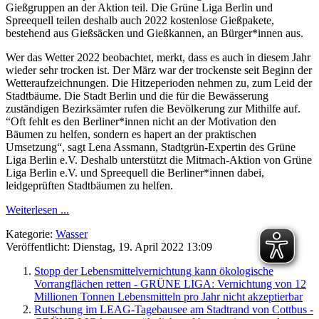
Gießgruppen an der Aktion teil. Die Grüne Liga Berlin und
Spreequell teilen deshalb auch 2022 kostenlose Gießpakete,
bestehend aus Gießsäcken und Gießkannen, an Bürger*innen aus.
Wer das Wetter 2022 beobachtet, merkt, dass es auch in diesem Jahr
wieder sehr trocken ist. Der März war der trockenste seit Beginn der
Wetteraufzeichnungen. Die Hitzeperioden nehmen zu, zum Leid der
Stadtbäume. Die Stadt Berlin und die für die Bewässerung
zuständigen Bezirksämter rufen die Bevölkerung zur Mithilfe auf.
“Oft fehlt es den Berliner*innen nicht an der Motivation den
Bäumen zu helfen, sondern es hapert an der praktischen
Umsetzung“, sagt Lena Assmann, Stadtgrün-Expertin des Grüne
Liga Berlin e.V. Deshalb unterstützt die Mitmach-Aktion von Grüne
Liga Berlin e.V. und Spreequell die Berliner*innen dabei,
leidgeprüften Stadtbäumen zu helfen.
Weiterlesen ...
Kategorie:
Wasser
Veröffentlicht: Dienstag, 19. April 2022 13:09
Stopp der Lebensmittelvernichtung kann ökologische
Vorrangflächen retten - GRÜNE LIGA: Vernichtung von 12
Millionen Tonnen Lebensmitteln pro Jahr nicht akzeptierbar
Rutschung im LEAG-Tagebausee am Stadtrand von Cottbus -