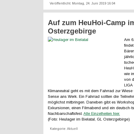
Veröffentlicht: Montag, 24. Juni 2019 16:04
Auf zum HeuHoi-Camp i
Osterzgebirge
Am 6.
finde
Bären
jährl
tsche
HeuHo
wie i
von 
LIGA 
Klimaneutral geht es mit dem Fahrrad zur Wiese 
Sense ans Werk. Ein Fahrrad sollten die Teilne
möglichst mitbringen. Daneben gibt es Worksho
Exkursionen, einen Filmabend und ein deutsch-t
Nachbarschaftsfest.
Alle Einzelheiten hier.
(Foto: Heulager im Bielatal, GL Osterzgebirge)
Kategorie:
Aktuell