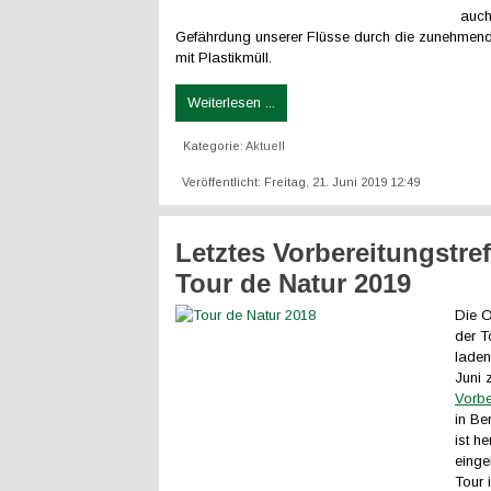
auch
Gefährdung unserer Flüsse durch die zunehmen
mit Plastikmüll.
Weiterlesen ...
Kategorie:
Aktuell
Veröffentlicht: Freitag, 21. Juni 2019 12:49
Letztes Vorbereitungstref
Tour de Natur 2019
Die O
der T
laden
Juni 
Vorbe
in Ber
ist he
einge
Tour i