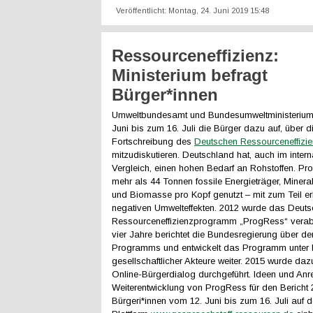
Veröffentlicht: Montag, 24. Juni 2019 15:48
Ressourceneffizienz:
Ministerium befragt
Bürger*innen
Umweltbundesamt und Bundesumweltministerium 
Juni bis zum 16. Juli die Bürger dazu auf, über d
Fortschreibung des
Deutschen Ressourceneffiz
mitzudiskutieren. Deutschland hat, auch im intern
Vergleich, einen hohen Bedarf an Rohstoffen. Pr
mehr als 44 Tonnen fossile Energieträger, Mineral
und Biomasse pro Kopf genutzt – mit zum Teil er
negativen Umwelteffekten. 2012 wurde das Deut
Ressourceneffizienzprogramm „ProgRess“ verabs
vier Jahre berichtet die Bundesregierung über den
Programms und entwickelt das Programm unter B
gesellschaftlicher Akteure weiter. 2015 wurde daz
Online-Bürgerdialog durchgeführt. Ideen und An
Weiterentwicklung von ProgRess für den Bericht
Bürgeri*innen vom 12. Juni bis zum 16. Juli auf d