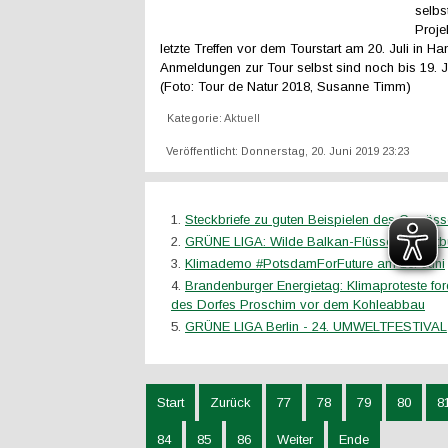
selbs
Proje
letzte Treffen vor dem Tourstart am 20. Juli in H
Anmeldungen zur Tour selbst sind noch bis 19. J
(Foto: Tour de Natur 2018, Susanne Timm)
Kategorie:
Aktuell
Veröffentlicht: Donnerstag, 20. Juni 2019 23:23
Steckbriefe zu guten Beispielen des Gewäss
GRÜNE LIGA: Wilde Balkan-Flüsse im Cott
Klimademo #PotsdamForFuture am 16. Juni
Brandenburger Energietag: Klimaproteste for
des Dorfes Proschim vor dem Kohleabbau
GRÜNE LIGA Berlin - 24. UMWELTFESTIVAL
Start
Zurück
77
78
79
80
8
84
85
86
Weiter
Ende