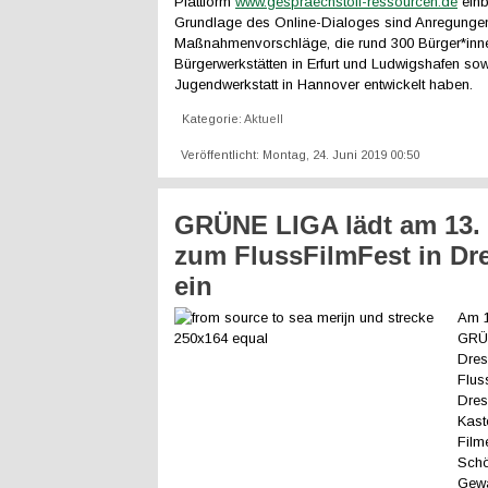
Plattform
www.gespraechstoff-ressourcen.de
einb
Grundlage des Online-Dialoges sind Anregunge
Maßnahmenvorschläge, die rund 300 Bürger*inne
Bürgerwerkstätten in Erfurt und Ludwigshafen sowi
Jugendwerkstatt in Hannover entwickelt haben.
Kategorie:
Aktuell
Veröffentlicht: Montag, 24. Juni 2019 00:50
GRÜNE LIGA lädt am 13. 
zum FlussFilmFest in Dr
ein
Am 1
GRÜN
Dre
Flus
Dres
Kast
Film
Schö
Gewä