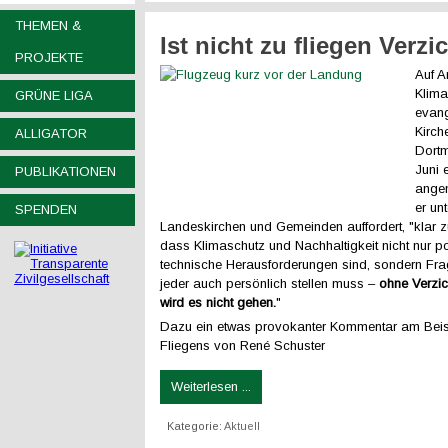
THEMEN &
Ist nicht zu fliegen Verzi
PROJEKTE
Auf A
Klima
GRÜNE LIGA
evang
Kirch
ALLIGATOR
Dort
Juni 
PUBLIKATIONEN
ange
er un
SPENDEN
Landeskirchen und Gemeinden auffordert, "klar 
dass Klimaschutz und Nachhaltigkeit nicht nur po
technische Herausforderungen sind, sondern Frag
jeder auch persönlich stellen muss –
ohne Verzic
wird es nicht gehen.
"
Dazu ein etwas provokanter Kommentar am Beis
Fliegens von René Schuster
Weiterlesen ...
Kategorie:
Aktuell