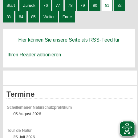
Start
Zurück
76
77
78
79
80
81
82
83
84
85
Weiter
Ende
Hier können Sie unsere Seite als RSS-Feed für
Ihren Reader abbonieren
Termine
Schellerhauer Naturschutzpraktikum
05 August 2026
Tour de Natur
25 Juli 2026