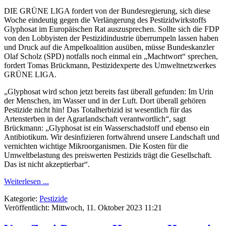
DIE GRÜNE LIGA fordert von der Bundesregierung, sich diese
Woche eindeutig gegen die Verlängerung des Pestizidwirkstoffs
Glyphosat im Europäischen Rat auszusprechen. Sollte sich die FDP
von den Lobbyisten der Pestizidindustrie überrumpeln lassen haben
und Druck auf die Ampelkoalition ausüben, müsse Bundeskanzler
Olaf Scholz (SPD) notfalls noch einmal ein „Machtwort“ sprechen,
fordert Tomas Brückmann, Pestizidexperte des Umweltnetzwerkes
GRÜNE LIGA.
„Glyphosat wird schon jetzt bereits fast überall gefunden: Im Urin
der Menschen, im Wasser und in der Luft. Dort überall gehören
Pestizide nicht hin! Das Totalherbizid ist wesentlich für das
Artensterben in der Agrarlandschaft verantwortlich“, sagt
Brückmann: „Glyphosat ist ein Wasserschadstoff und ebenso ein
Antibiotikum. Wir desinfizieren fortwährend unsere Landschaft und
vernichten wichtige Mikroorganismen. Die Kosten für die
Umweltbelastung des preiswerten Pestizids trägt die Gesellschaft.
Das ist nicht akzeptierbar“.
Weiterlesen ...
Kategorie:
Pestizide
Veröffentlicht: Mittwoch, 11. Oktober 2023 11:21