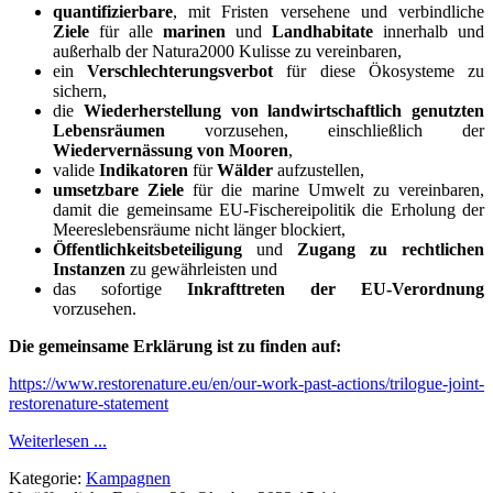
quantifizierbare
, mit Fristen versehene und verbindliche
Ziele
für alle
marinen
und
Landhabitate
innerhalb und
außerhalb der Natura2000 Kulisse zu vereinbaren,
ein
Verschlechterungsverbot
für diese Ökosysteme zu
sichern,
die
Wiederherstellung von landwirtschaftlich genutzten
Lebensräumen
vorzusehen, einschließlich der
Wiedervernässung von Mooren
,
valide
Indikatoren
für
Wälder
aufzustellen,
umsetzbare Ziele
für die marine Umwelt zu vereinbaren,
damit die gemeinsame EU-Fischereipolitik die Erholung der
Meereslebensräume nicht länger blockiert,
Öffentlichkeitsbeteiligung
und
Zugang zu rechtlichen
Instanzen
zu gewährleisten und
das sofortige
Inkrafttreten der EU-Verordnung
vorzusehen.
Die gemeinsame Erklärung ist zu finden auf:
https://www.restorenature.eu/en/our-work-past-actions/trilogue-joint-
restorenature-statement
Weiterlesen ...
Kategorie:
Kampagnen