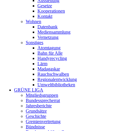
Ausstellung
Gesetze
Kooperationen
Kontakt
Wohnen
Datenbank
Mediensammlung
Vernetzung
Sonstiges
Atomtagung
Bahn für Alle
Handyrecycling
Lärm
Madagaskar
Rauchschwalben
Regionalentwicklung
Umweltbibliotheken
GRÜNE LIGA
Mitgliedsgruppen
Bundessprecherrat
Jahresberichte
Grundsätze
Geschichte
Gremienvertretung
Bündnisse