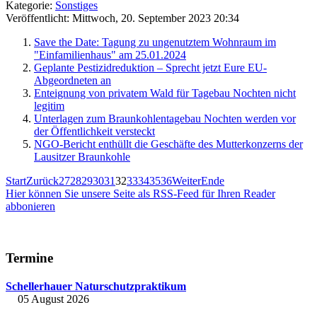
Kategorie:
Sonstiges
Veröffentlicht: Mittwoch, 20. September 2023 20:34
Save the Date: Tagung zu ungenutztem Wohnraum im
"Einfamilienhaus" am 25.01.2024
Geplante Pestizidreduktion – Sprecht jetzt Eure EU-
Abgeordneten an
Enteignung von privatem Wald für Tagebau Nochten nicht
legitim
Unterlagen zum Braunkohlentagebau Nochten werden vor
der Öffentlichkeit versteckt
NGO-Bericht enthüllt die Geschäfte des Mutterkonzerns der
Lausitzer Braunkohle
Start
Zurück
27
28
29
30
31
32
33
34
35
36
Weiter
Ende
Hier können Sie unsere Seite als RSS-Feed für Ihren Reader
abbonieren
Termine
Schellerhauer Naturschutzpraktikum
05 August 2026