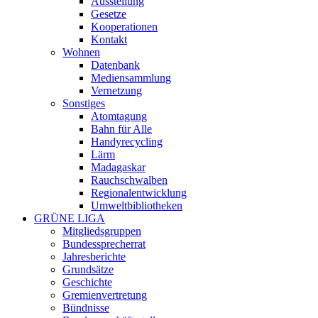
Ausstellung
Gesetze
Kooperationen
Kontakt
Wohnen
Datenbank
Mediensammlung
Vernetzung
Sonstiges
Atomtagung
Bahn für Alle
Handyrecycling
Lärm
Madagaskar
Rauchschwalben
Regionalentwicklung
Umweltbibliotheken
GRÜNE LIGA
Mitgliedsgruppen
Bundessprecherrat
Jahresberichte
Grundsätze
Geschichte
Gremienvertretung
Bündnisse