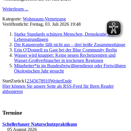
Weiterlesen ...
Kategorie:
Wohnraum-Vernetzung
Veröffentlicht: Freitag, 03. Juli 2026 19:48
Starke Standards schützen Menschen, Demokratie und
Lebensgrundlagen
Die Katastrophe fällt nicht aus – drei heiße Zusammenhänge
Erin O'Donnell zu Gast bei der Blue Community Berlin
Wasser wird knapper: Keine neuen Rechenzentren und
Wasser-Großverbraucher in trockenen Regionen
Mitarbeiter*in im Bundesfreiwilligendienst oder Freiwilligen
Ökologischen Jahr gesucht
Start
Zurück
1
2
3
4
5
6
7
8
9
10
Weiter
Ende
Hier können Sie unsere Seite als RSS-Feed für Ihren Reader
abbonieren
Termine
Schellerhauer Naturschutzpraktikum
05 August 2026