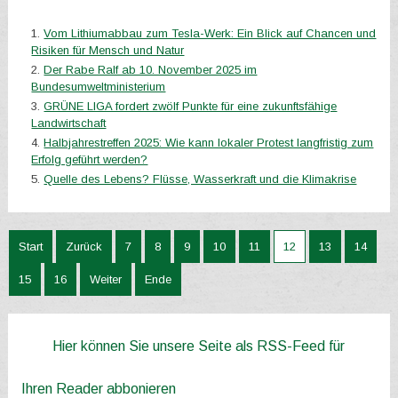
Vom Lithiumabbau zum Tesla-Werk: Ein Blick auf Chancen und
Risiken für Mensch und Natur
Der Rabe Ralf ab 10. November 2025 im
Bundesumweltministerium
GRÜNE LIGA fordert zwölf Punkte für eine zukunftsfähige
Landwirtschaft
Halbjahrestreffen 2025: Wie kann lokaler Protest langfristig zum
Erfolg geführt werden?
Quelle des Lebens? Flüsse, Wasserkraft und die Klimakrise
Start
Zurück
7
8
9
10
11
12
13
14
15
16
Weiter
Ende
Hier können Sie unsere Seite als RSS-Feed für
Ihren Reader abbonieren