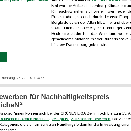
Am 20. Juli startete die
29. Tour de Natur
und 
Mal war der Auftakt in Hamburg. Klimakrise u
Klimaschutz ziehen sich wie ein roter Faden d
Protestradtour, so auch durch die erste Etapp
Borgfelde durch den Alten Elbtunnel und über 
sowie durch die Hafencity ins Hamburger Zent
Heute erreicht die Tour das Wendland, wo es 
gemeinsame Aktionen mit der Bürgerinitiative
Lüchow-Dannenberg geben wird.
...
tuell
: Dienstag, 23. Juli 2019 08:53
bewerben für Nachhaltigkeitspreis
eicheN“
itsakteur*innen können sich bei der GRÜNEN LIGA Berlin noch bis zum 15. 
 Deutschen Lokalen Nachhaltigkeitspreis „ZeitzeicheN“ bewerben
. Die Aussc
nf Kategorien, die sich an zentralen Handlungsfeldern für die Entwicklung einer
rientieren: