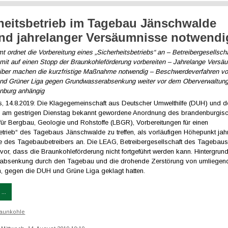
heitsbetrieb im Tagebau Jänschwalde
nd jahrelanger Versäumnisse notwendi
 ordnet die Vorbereitung eines „Sicherheitsbetriebs“ an – Betreibergesellsc
mit auf einen Stopp der Braunkohleförderung vorbereiten – Jahrelange Versä
iber machen die kurzfristige Maßnahme notwendig – Beschwerdeverfahren v
und Grüner Liga gegen Grundwasserabsenkung weiter vor dem Oberverwaltung
enburg anhängig
us, 14.8.2019: Die Klagegemeinschaft aus Deutscher Umwelthilfe (DUH) und 
ie am gestrigen Dienstag bekannt gewordene Anordnung des brandenburgis
ür Bergbau, Geologie und Rohstoffe (LBGR), Vorbereitungen für einen
etrieb“ des Tagebaus Jänschwalde zu treffen, als vorläufigen Höhepunkt jah
 des Tagebaubetreibers an. Die LEAG, Betreibergesellschaft des Tagebaus, 
vor, dass die Braunkohleförderung nicht fortgeführt werden kann. Hintergrund
absenkung durch den Tagebau und die drohende Zerstörung von umliegen
, gegen die DUH und Grüne Liga geklagt hatten.
...
aunkohle