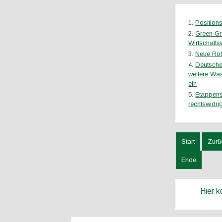
Position
Green Gr
Wirtschafts
Neue Roh
Deutsche
weitere Wa
ein
Etappens
rechtswidri
Start
Zurü
Ende
Hier 