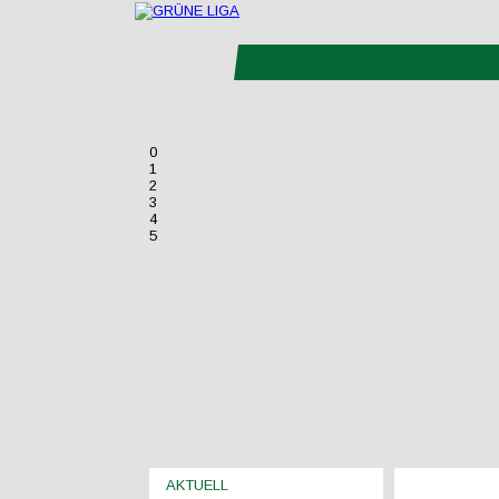
0
1
2
3
4
5
AKTUELL