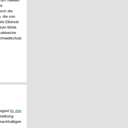
zum zweiten
nd
urch die
e, die von
die Elbinsel
rum führte.
zahlreiche
 Umweltschutz
August
für den
hreibung
 nachhaltigen