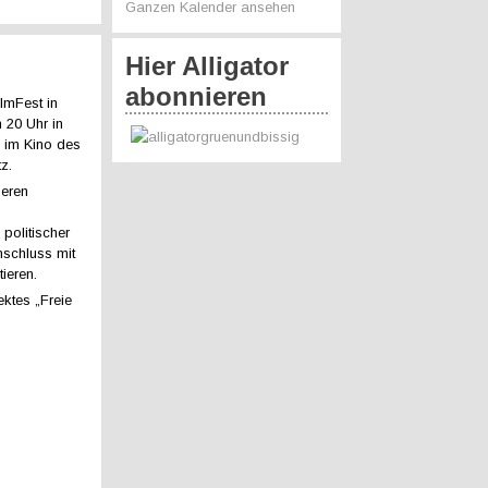
Ganzen Kalender ansehen
Hier Alligator
abonnieren
lmFest in
 20 Uhr in
. im Kino des
z.
seren
politischer
nschluss mit
ieren.
ktes „Freie