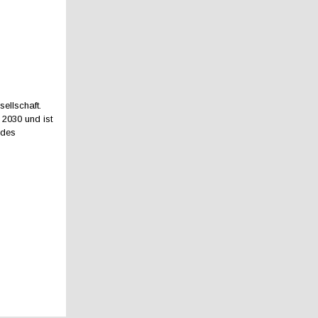
ellschaft.
 2030 und ist
 des