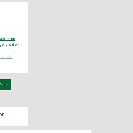
hwalde um
richt Berlin
chtlich
eiter
ren