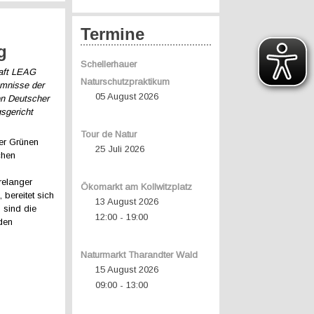
Termine
g
Schellerhauer
haft LEAG
Naturschutzpraktikum
umnisse der
05 August 2026
on Deutscher
sgericht
Tour de Natur
der Grünen
25 Juli 2026
chen
relanger
Ökomarkt am Kollwitzplatz
bereitet sich
13 August 2026
 sind die
12:00
19:00
-
den
Naturmarkt Tharandter Wald
15 August 2026
09:00
13:00
-