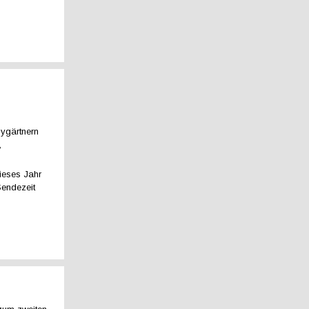
ygärtnern
,
ieses Jahr
Sendezeit