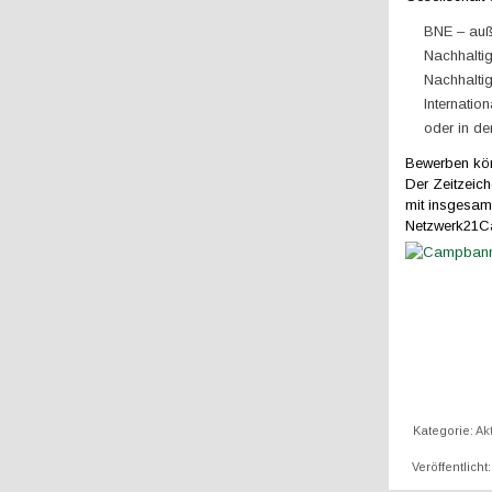
BNE – auß
Nachhalti
Nachhalti
Internatio
oder in de
Bewerben könn
Der Zeitzeic
mit insgesam
Netzwerk21Cam
Kategorie:
Ak
Veröffentlicht