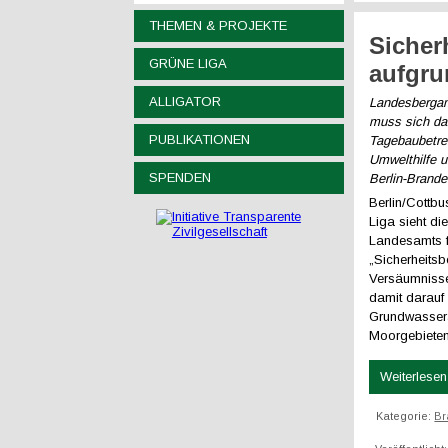
THEMEN & PROJEKTE
Sicher
GRÜNE LIGA
aufgru
ALLIGATOR
Landesbergamt
muss sich da
PUBLIKATIONEN
Tagebaubetre
Umwelthilfe 
SPENDEN
Berlin-Brand
Berlin/Cottb
Liga sieht d
Landesamts f
„Sicherheitsb
Versäumnisse
damit darauf 
Grundwasser
Moorgebieten
Weiterlesen 
Kategorie:
Br