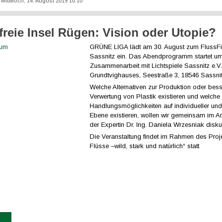
: Mittwoch, 14. August 2019 10:10
kfreie Insel Rügen: Vision oder Utopie?
GRÜNE LIGA lädt am 30. August zum FlussFi
Sassnitz ein. Das Abendprogramm startet um
Zusammenarbeit mit Lichtspiele Sassnitz e.V
Grundtvighauses, Seestraße 3, 18546 Sassnit
Welche Alternativen zur Produktion oder bes
Verwertung von Plastik existieren und welche
Handlungsmöglichkeiten auf individueller und 
Ebene existieren, wollen wir gemeinsam im A
der Expertin Dr. Ing. Daniela Wrzesniak diskut
Die Veranstaltung findet im Rahmen des Proje
Flüsse –wild, stark und natürlich“ statt
...