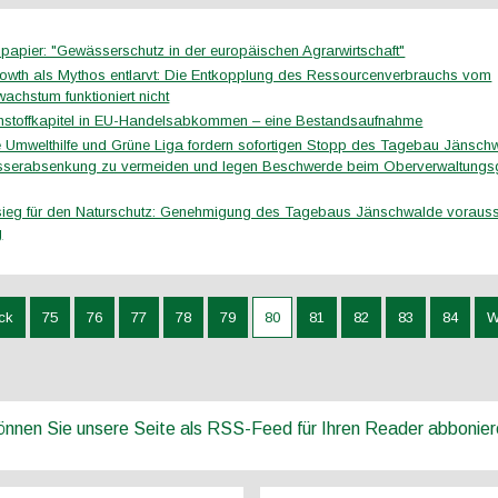
spapier: "Gewässerschutz in der europäischen Agrarwirtschaft"
owth als Mythos entlarvt: Die Entkopplung des Ressourcenverbrauchs vom
wachstum funktioniert nicht
stoffkapitel in EU-Handelsabkommen – eine Bestandsaufnahme
 Umwelthilfe und Grüne Liga fordern sofortigen Stopp des Tagebau Jänsc
sserabsenkung zu vermeiden und legen Beschwerde beim Oberverwaltungsge
ieg für den Naturschutz: Genehmigung des Tagebaus Jänschwalde voraussi
g
ck
75
76
77
78
79
80
81
82
83
84
W
können Sie unsere Seite als RSS-Feed für Ihren Reader abbonie