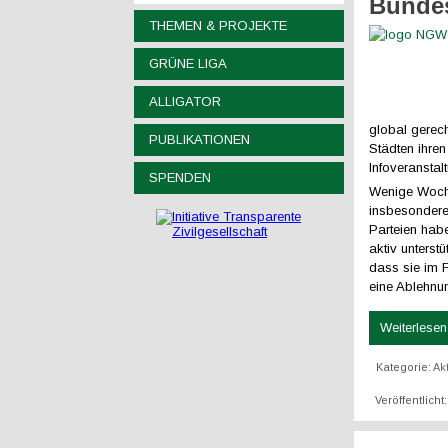
Bundes
THEMEN & PROJEKTE
GRÜNE LIGA
ALLIGATOR
global gerec
PUBLIKATIONEN
Städten ihre
Infoveransta
SPENDEN
Wenige Woche
insbesondere
Parteien hab
aktiv unters
dass sie im F
eine Ablehnu
Weiterlesen 
Kategorie:
Ak
Veröffentlich