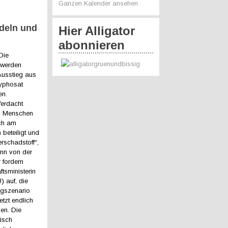
Ganzen Kalender ansehen
deln und
Hier Alligator
abonnieren
„Die
 werden
Ausstieg aus
lyphosat
en.
Verdacht
m Menschen
ich am
 beteiligt und
rschadstoff“,
nn von der
 fordern
tsministerin
) auf, die
egszenario
etzt endlich
en. Die
tisch