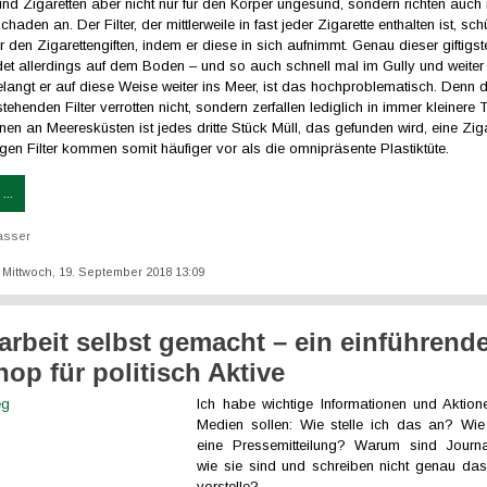
ind Zigaretten aber nicht nur für den Körper ungesund, sondern richten auch 
haden an. Der Filter, der mittlerweile in fast jeder Zigarette enthalten ist, sch
den Zigarettengiften, indem er diese in sich aufnimmt. Genau dieser giftigste
det allerdings auf dem Boden – und so auch schnell mal im Gully und weiter
langt er auf diese Weise weiter ins Meer, ist das hochproblematisch. Denn 
tehenden Filter verrotten nicht, sondern zerfallen lediglich in immer kleinere 
en an Meeresküsten ist jedes dritte Stück Müll, das gefunden wird, eine Zig
tigen Filter kommen somit häufiger vor als die omnipräsente Plastiktüte.
...
asser
t: Mittwoch, 19. September 2018 13:09
arbeit selbst gemacht – ein einführend
op für politisch Aktive
Ich habe wichtige Informationen und Aktione
Medien sollen: Wie stelle ich das an? Wie
eine Pressemitteilung? Warum sind Journa
wie sie sind und schreiben nicht genau das
vorstelle?