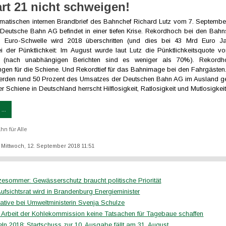
art 21 nicht schweigen!
atischen internen Brandbrief des Bahnchef Richard Lutz vom 7. September
Deutsche Bahn AG befindet in einer tiefen Krise. Rekordhoch bei den Bahn
en Euro-Schwelle wird 2018 überschritten (und dies bei 43 Mrd Euro Ja
ei der Pünktlichkeit: Im August wurde laut Lutz die Pünktlichkeitsquote v
ten (nach unabhängigen Berichten sind es weniger als 70%). Rekord
ngen für die Schiene. Und Rekordtief für das Bahnimage bei den Fahrgästen
erden rund 50 Prozent des Umsatzes der Deutschen Bahn AG im Ausland ge
der Schiene in Deutschland herrscht Hilflosigkeit, Ratlosigkeit und Mutlosigkeit
...
hn für Alle
t: Mittwoch, 12. September 2018 11:51
zesommer: Gewässerschutz braucht politische Priorität
ufsichtsrat wird in Brandenburg Energieminister
itiative bei Umweltministerin Svenja Schulze
Arbeit der Kohlekommission keine Tatsachen für Tagebaue schaffen
eln 2018: Startschuss zur 10. Ausgabe fällt am 31. August