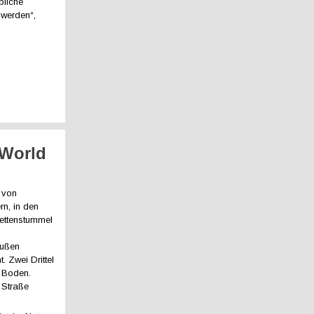
bliche
 werden“,
 World
t von
rn, in den
rettenstummel
außen
. Zwei Drittel
m Boden.
 Straße