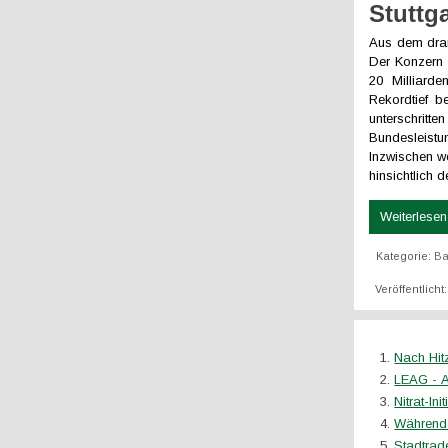
Stuttg
Aus dem dram
Der Konzern 
20 Milliard
Rekordtief b
unterschrit
Bundesleistu
Inzwischen w
hinsichtlich 
Weiterlesen 
Kategorie:
Ba
Veröffentlich
Nach Hit
LEAG - A
Nitrat-In
Während 
Stadtrad