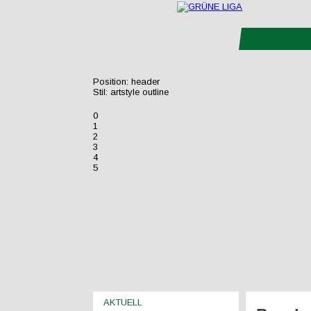
Position:
header
Stil:
artstyle outline
0
1
2
3
4
5
AKTUELL