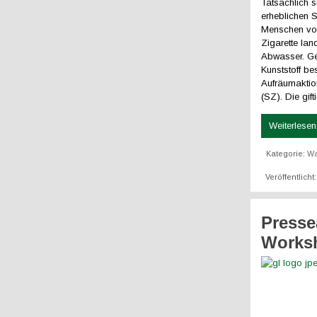
Tatsächlich s
erheblichen Sc
Menschen vor 
Zigarette lan
Abwasser. Ge
Kunststoff bes
Aufräumaktion
(SZ). Die gif
Weiterlesen 
Kategorie:
W
Veröffentlich
Presse
Worksh