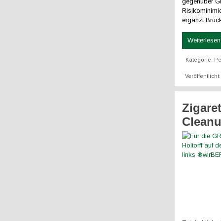
gegenüber Gly
Risikominimi
ergänzt Brü
Weiterlesen 
Kategorie:
Pe
Veröffentlich
Zigare
Clean