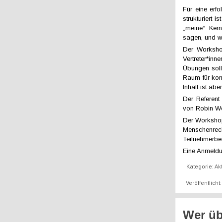
Für eine erf
strukturiert 
„meine“ Kern
sagen, und w
Der Workshop
Vertreter*i
Übungen soll
Raum für konk
Inhalt ist ab
Der Referent
von Robin Wo
Der Workshop
Menschenrech
Teilnehmerbei
Eine Anmeldu
Kategorie:
Ak
Veröffentlich
Wer üb