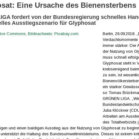
sat: Eine Ursache des Bienensterbens
GA fordert von der Bundesregierung schnelles Han
elles Ausstiegszenario für Glyphosat
Berlin, 26.09.2018. 
Verdachtsmomente
immer stärker: Der 
der Nutzung von G
muss schnell erfolg
Glyphosat steht in 
krebserregend bei
zu sein, ist wesentl
Bienenvölkersterben
ein starker Gewässe
so Tomas Brückma
GRÜNEN LIGA. „Wir
Bundeslandwirtschaf
Julia Klöckner (CDU
Arbeiten am Aussti
des Totalherbizids j
igen und einen baldigen Ausstieg aus der Nutzung von Glyphosat zu beginn
nterstützt die Haltung des Bundesumweltministeriums. Dieses ist extrem kri