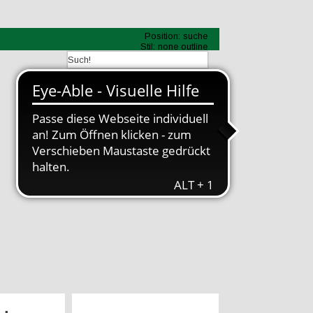
Position:
suche
Stil:
none outline