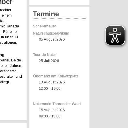
mber
rechter
Termine
u einem
 das
mit Kanada
Schellerhauer
– Für einen
Naturschutzpraktikum
 in über 30
05 August 2026
trationen,
tag
Tour de Natur
artei. Beide
25 Juli 2026
genen Jahren
arantieren,
Ökomarkt am Kollwitzplatz
esthalten und
liegt.
13 August 2026
12:00
19:00
-
Naturmarkt Tharandter Wald
15 August 2026
09:00
13:00
-