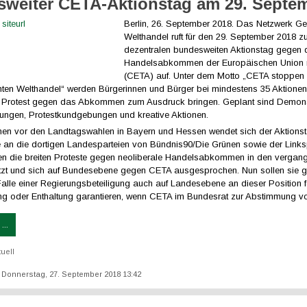
weiter CETA-Aktionstag am 29. Septe
Berlin, 26. September 2018. Das Netzwerk Ge
Welthandel ruft für den 29. September 2018 z
dezentralen bundesweiten Aktionstag gegen
Handelsabkommen der Europäischen Union 
(CETA) auf. Unter dem Motto „CETA stoppen 
hten Welthandel“ werden Bürgerinnen und Bürger bei mindestens 35 Aktionen
n Protest gegen das Abkommen zum Ausdruck bringen. Geplant sind Demons
ltungen, Protestkundgebungen und kreative Aktionen.
n vor den Landtagswahlen in Bayern und Hessen wendet sich der Aktions
 an die dortigen Landesparteien von Bündnis90/Die Grünen sowie der Linksp
en die breiten Proteste gegen neoliberale Handelsabkommen in den vergan
tützt und sich auf Bundesebene gegen CETA ausgesprochen. Nun sollen sie g
alle einer Regierungsbeteiligung auch auf Landesebene an dieser Position f
ng oder Enthaltung garantieren, wenn CETA im Bundesrat zur Abstimmung vor
...
tuell
t: Donnerstag, 27. September 2018 13:42