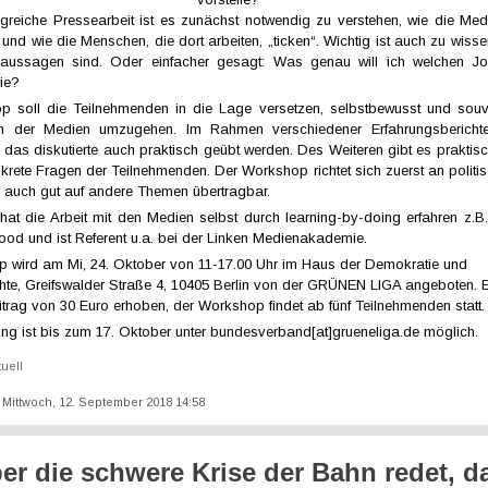
olgreiche Pressearbeit ist es zunächst notwendig zu verstehen, wie die Med
ist und wie die Menschen, die dort arbeiten, „ticken“. Wichtig ist auch zu wis
aussagen sind. Oder einfacher gesagt: Was genau will ich welchen Jou
ie?
 soll die Teilnehmenden in die Lage versetzen, selbstbewusst und sou
nnen der Medien umzugehen. Im Rahmen verschiedener Erfahrungsberichte
 das diskutierte auch praktisch geübt werden. Des Weiteren gibt es praktis
rete Fragen der Teilnehmenden. Der Workshop richtet sich zuerst an politis
er auch gut auf andere Themen übertragbar.
 hat die Arbeit mit den Medien selbst durch learning-by-doing erfahren z.B.
od und ist Referent u.a. bei der Linken Medienakademie.
 wird am Mi, 24. Oktober von 11-17.00 Uhr im Haus der Demokratie und
te, Greifswalder Straße 4, 10405 Berlin von der GRÜNEN LIGA angeboten. E
trag von 30 Euro erhoben, der Workshop findet ab fünf Teilnehmenden statt.
ng ist bis zum 17. Oktober unter bundesverband[at]grueneliga.de möglich.
tuell
t: Mittwoch, 12. September 2018 14:58
er die schwere Krise der Bahn redet, da