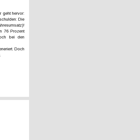
 geht hervor:
schulden: Die
hresumsatz)!
on 76 Prozent
hoch bei den
.
neriert. Doch
.