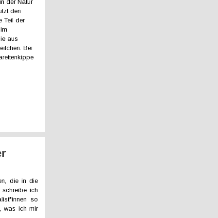
in der Natur
ützt den
 Teil der
 im
die aus
Teilchen. Bei
arettenkippe
er
n, die in die
 schreibe ich
list*innen so
, was ich mir