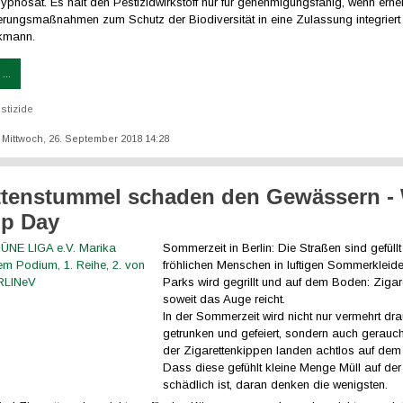
phosat. Es hält den Pestizidwirkstoff nur für genehmigungsfähig, wenn erhe
erungsmaßnahmen zum Schutz der Biodiversität in eine Zulassung integriert
ckmann.
...
stizide
t: Mittwoch, 26. September 2018 14:28
ttenstummel schaden den Gewässern -
up Day
Sommerzeit in Berlin: Die Straßen sind gefüll
fröhlichen Menschen in luftigen Sommerkleide
Parks wird gegrillt und auf dem Boden: Ziga
soweit das Auge reicht.
In der Sommerzeit wird nicht nur vermehrt dr
getrunken und gefeiert, sondern auch geraucht
der Zigarettenkippen landen achtlos auf de
Dass diese gefühlt kleine Menge Müll auf der
schädlich ist, daran denken die wenigsten.