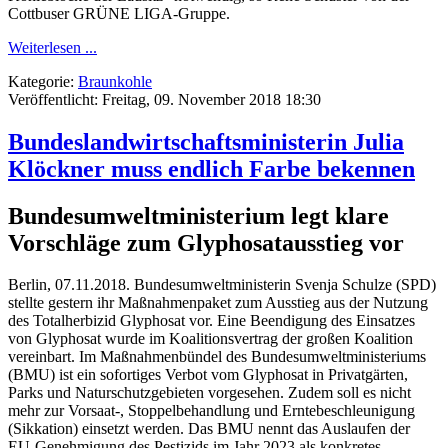
Cottbuser GRÜNE LIGA-Gruppe.
Weiterlesen ...
Kategorie:
Braunkohle
Veröffentlicht: Freitag, 09. November 2018 18:30
Bundeslandwirtschaftsministerin Julia
Klöckner muss endlich Farbe bekennen
Bundesumweltministerium legt klare
Vorschläge zum Glyphosatausstieg vor
Berlin, 07.11.2018. Bundesumweltministerin Svenja Schulze (SPD)
stellte gestern ihr Maßnahmenpaket zum Ausstieg aus der Nutzung
des Totalherbizid Glyphosat vor. Eine Beendigung des Einsatzes
von Glyphosat wurde im Koalitionsvertrag der großen Koalition
vereinbart. Im Maßnahmenbündel des Bundesumweltministeriums
(BMU) ist ein sofortiges Verbot vom Glyphosat in Privatgärten,
Parks und Naturschutzgebieten vorgesehen. Zudem soll es nicht
mehr zur Vorsaat-, Stoppelbehandlung und Erntebeschleunigung
(Sikkation) einsetzt werden. Das BMU nennt das Auslaufen der
EU-Genehmigung des Pestizids im Jahr 2023 als konkretes