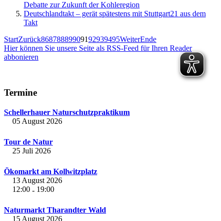
Debatte zur Zukunft der Kohleregion
Deutschlandtakt – gerät spätestens mit Stuttgart21 aus dem
Takt
Start
Zurück
86
87
88
89
90
91
92
93
94
95
Weiter
Ende
Hier können Sie unsere Seite als RSS-Feed für Ihren Reader
abbonieren
Termine
Schellerhauer Naturschutzpraktikum
05 August 2026
Tour de Natur
25 Juli 2026
Ökomarkt am Kollwitzplatz
13 August 2026
12:00
19:00
-
Naturmarkt Tharandter Wald
15 August 2026