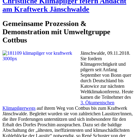
Christliche Klimapilger feiern Andacht
am Kraftwerk Jänschwalde
Gemeinsame Prozession &
Demonstration mit Umweltgruppe
Cottbus
Jänschwalde, 09.11.2018.
Sie fordern
Klimagerechtigkeit und
pilgern seit Anfang
September von Bonn quer
durch Deutschland bis
Katowice zur nächsten
Weltklimakonferenz. Heute
kamen die Teilnehmer des
3. Ökumenischen
Klimapilgerwegs
auf ihrem Weg von Cottbus bis zum Kraftwerk
Jänschwalde. Begleitet wurden sie von zahlreichen Lausitzer/innen,
die ihre Forderungen unterstützen und sich insbesondere für den
Erhalt des Dorfes Proschim aussprachen. Dazu sei die baldige
Abschaltung der „ältesten, ineffizientesten und klimaschädlichsten
Kohleblöcke der Lausitz“ notwendig, so René Schuster von der