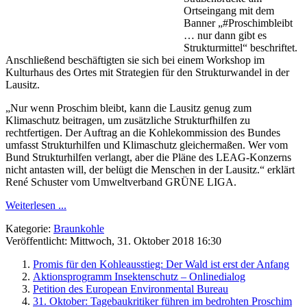
Ortseingang mit dem
Banner „#Proschimbleibt
… nur dann gibt es
Strukturmittel“ beschriftet.
Anschließend beschäftigten sie sich bei einem Workshop im
Kulturhaus des Ortes mit Strategien für den Strukturwandel in der
Lausitz.
„Nur wenn Proschim bleibt, kann die Lausitz genug zum
Klimaschutz beitragen, um zusätzliche Strukturfhilfen zu
rechtfertigen. Der Auftrag an die Kohlekommission des Bundes
umfasst Strukturhilfen und Klimaschutz gleichermaßen. Wer vom
Bund Strukturhilfen verlangt, aber die Pläne des LEAG-Konzerns
nicht antasten will, der belügt die Menschen in der Lausitz.“ erklärt
René Schuster vom Umweltverband GRÜNE LIGA.
Weiterlesen ...
Kategorie:
Braunkohle
Veröffentlicht: Mittwoch, 31. Oktober 2018 16:30
Promis für den Kohleausstieg: Der Wald ist erst der Anfang
Aktionsprogramm Insektenschutz – Onlinedialog
Petition des European Environmental Bureau
31. Oktober: Tagebaukritiker führen im bedrohten Proschim