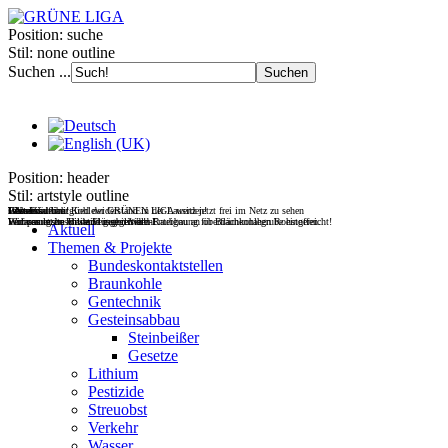
Position:
suche
Stil:
none outline
Suchen ...
Position:
header
Stil:
artstyle outline
Filmdoku über Kohlewiderstand in der Lausitz jetzt frei im Netz zu sehen
Gesteinsabbau
Wasser
Wohnen
UNverkäuflich!
Jetzt Fördermitglied der GRÜNEN LIGA werden!
Wir vernetzen Initiativen gegen den Raubbau an oberflächennahen Rohstoffen.
Europas letzte wilde Flüsse retten!
Wohnraum im Bestand mobilisieren!
Verfassungsbeschwerde gegen Wald-Enteignung für Braunkohlegrube eingereicht!
Aktuell
Themen & Projekte
Bundeskontaktstellen
Braunkohle
Gentechnik
Gesteinsabbau
Steinbeißer
Gesetze
Lithium
Pestizide
Streuobst
Verkehr
Wasser