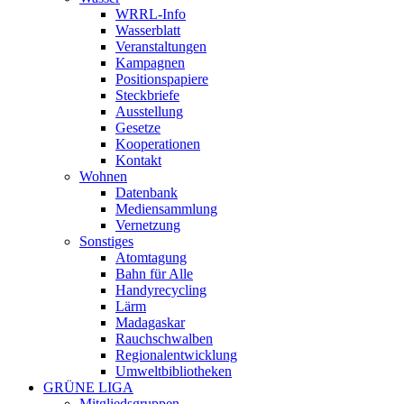
WRRL-Info
Wasserblatt
Veranstaltungen
Kampagnen
Positionspapiere
Steckbriefe
Ausstellung
Gesetze
Kooperationen
Kontakt
Wohnen
Datenbank
Mediensammlung
Vernetzung
Sonstiges
Atomtagung
Bahn für Alle
Handyrecycling
Lärm
Madagaskar
Rauchschwalben
Regionalentwicklung
Umweltbibliotheken
GRÜNE LIGA
Mitgliedsgruppen