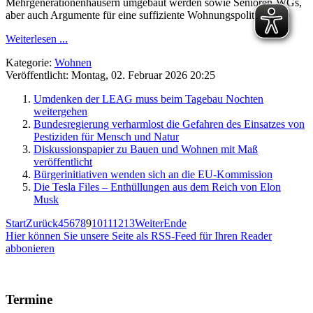
Mehrgenerationenhäusern umgebaut werden sowie Senioren-WGs,
aber auch Argumente für eine suffiziente Wohnungspolitik.
Weiterlesen ...
Kategorie:
Wohnen
Veröffentlicht: Montag, 02. Februar 2026 20:25
Umdenken der LEAG muss beim Tagebau Nochten
weitergehen
Bundesregierung verharmlost die Gefahren des Einsatzes von
Pestiziden für Mensch und Natur
Diskussionspapier zu Bauen und Wohnen mit Maß
veröffentlicht
Bürgerinitiativen wenden sich an die EU-Kommission
Die Tesla Files – Enthüllungen aus dem Reich von Elon
Musk
Start
Zurück
4
5
6
7
8
9
10
11
12
13
Weiter
Ende
Hier können Sie unsere Seite als RSS-Feed für Ihren Reader
abbonieren
Termine