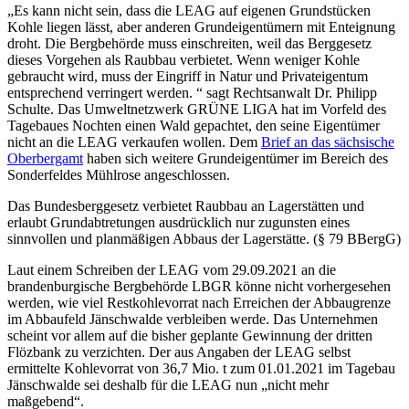
„Es kann nicht sein, dass die LEAG auf eigenen Grundstücken
Kohle liegen lässt, aber anderen Grundeigentümern mit Enteignung
droht. Die Bergbehörde muss einschreiten, weil das Berggesetz
dieses Vorgehen als Raubbau verbietet. Wenn weniger Kohle
gebraucht wird, muss der Eingriff in Natur und Privateigentum
entsprechend verringert werden. “ sagt Rechtsanwalt Dr. Philipp
Schulte. Das Umweltnetzwerk GRÜNE LIGA hat im Vorfeld des
Tagebaues Nochten einen Wald gepachtet, den seine Eigentümer
nicht an die LEAG verkaufen wollen. Dem
Brief an das sächsische
Oberbergamt
haben sich weitere Grundeigentümer im Bereich des
Sonderfeldes Mühlrose angeschlossen.
Das Bundesberggesetz verbietet Raubbau an Lagerstätten und
erlaubt Grundabtretungen ausdrücklich nur zugunsten eines
sinnvollen und planmäßigen Abbaus der Lagerstätte. (§ 79 BBergG)
Laut einem Schreiben der LEAG vom 29.09.2021 an die
brandenburgische Bergbehörde LBGR könne nicht vorhergesehen
werden, wie viel Restkohlevorrat nach Erreichen der Abbaugrenze
im Abbaufeld Jänschwalde verbleiben werde. Das Unternehmen
scheint vor allem auf die bisher geplante Gewinnung der dritten
Flözbank zu verzichten. Der aus Angaben der LEAG selbst
ermittelte Kohlevorrat von 36,7 Mio. t zum 01.01.2021 im Tagebau
Jänschwalde sei deshalb für die LEAG nun „nicht mehr
maßgebend“.