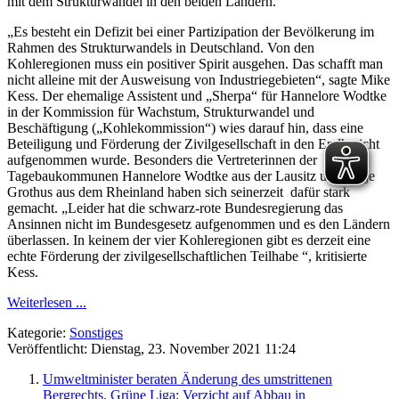
mit dem Strukturwandel in den beiden Ländern.
„Es besteht ein Defizit bei einer Partizipation der Bevölkerung im
Rahmen des Strukturwandels in Deutschland. Von den
Kohleregionen muss ein positiver Spirit ausgehen. Das schafft man
nicht alleine mit der Ausweisung von Industriegebieten“, sagte Mike
Kess. Der ehemalige Assistent und „Sherpa“ für Hannelore Wodtke
in der Kommission für Wachstum, Strukturwandel und
Beschäftigung („Kohlekommission“) wies darauf hin, dass eine
Beteiligung und Förderung der Zivilgesellschaft in den Endbericht
aufgenommen wurde. Besonders die Vertreterinnen der
Tagebaukommunen Hannelore Wodtke aus der Lausitz und Antje
Grothus aus dem Rheinland haben sich seinerzeit dafür stark
gemacht. „Leider hat die schwarz-rote Bundesregierung das
Ansinnen nicht im Bundesgesetz aufgenommen und es den Ländern
überlassen. In keinem der vier Kohleregionen gibt es derzeit eine
echte Förderung der zivilgesellschaftlichen Teilhabe “, kritisierte
Kess.
Weiterlesen ...
Kategorie:
Sonstiges
Veröffentlicht: Dienstag, 23. November 2021 11:24
Umweltminister beraten Änderung des umstrittenen
Bergrechts. Grüne Liga: Verzicht auf Abbau in