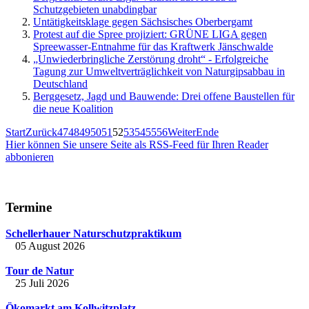
Schutzgebieten unabdingbar
Untätigkeitsklage gegen Sächsisches Oberbergamt
Protest auf die Spree projiziert: GRÜNE LIGA gegen
Spreewasser-Entnahme für das Kraftwerk Jänschwalde
„Unwiederbringliche Zerstörung droht“ - Erfolgreiche
Tagung zur Umweltverträglichkeit von Naturgipsabbau in
Deutschland
Berggesetz, Jagd und Bauwende: Drei offene Baustellen für
die neue Koalition
Start
Zurück
47
48
49
50
51
52
53
54
55
56
Weiter
Ende
Hier können Sie unsere Seite als RSS-Feed für Ihren Reader
abbonieren
Termine
Schellerhauer Naturschutzpraktikum
05 August 2026
Tour de Natur
25 Juli 2026
Ökomarkt am Kollwitzplatz