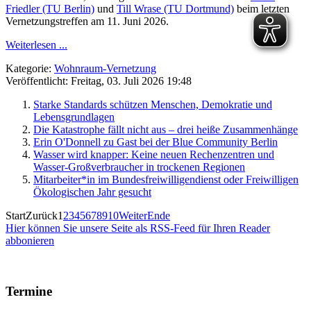
Friedler (TU Berlin)
und
Till Wrase (TU Dortmund)
beim letzten
Vernetzungstreffen am 11. Juni 2026.
Weiterlesen ...
Kategorie:
Wohnraum-Vernetzung
Veröffentlicht: Freitag, 03. Juli 2026 19:48
Starke Standards schützen Menschen, Demokratie und
Lebensgrundlagen
Die Katastrophe fällt nicht aus – drei heiße Zusammenhänge
Erin O'Donnell zu Gast bei der Blue Community Berlin
Wasser wird knapper: Keine neuen Rechenzentren und
Wasser-Großverbraucher in trockenen Regionen
Mitarbeiter*in im Bundesfreiwilligendienst oder Freiwilligen
Ökologischen Jahr gesucht
Start
Zurück
1
2
3
4
5
6
7
8
9
10
Weiter
Ende
Hier können Sie unsere Seite als RSS-Feed für Ihren Reader
abbonieren
Termine