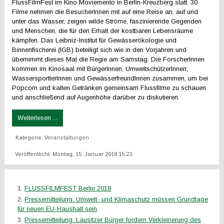
FlussFilmFest im Kino Moviemento in Berlin-Kreuzberg statt. 30
Filme nehmen die BesucherInnen mit auf eine Reise an, auf und
unter das Wasser, zeigen wilde Ströme, faszinierende Gegenden
und Menschen, die für den Erhalt der kostbaren Lebensräume
kämpfen. Das Leibniz-Institut für Gewässerökologie und
Binnenfischerei (IGB) beteiligt sich wie in den Vorjahren und
übernimmt dieses Mal die Regie am Samstag. Die ForscherInnen
kommen im Kinosaal mit BürgerInnen, UmweltschützerInnen,
WassersportlerInnen und GewässerfreundInnen zusammen, um bei
Popcorn und kalten Getränken gemeinsam Flussfilme zu schauen
und anschließend auf Augenhöhe darüber zu diskutieren.
Weiterlesen ...
Kategorie:
Veranstaltungen
Veröffentlicht: Montag, 15. Januar 2018 15:23
FLUSSFILMFEST Berlin 2018
Pressemitteilung: Umwelt- und Klimaschutz müssen Grundlage
für neuen EU-Haushalt sein
Pressemitteilung: Lausitzer Bürger fordern Verkleinerung des