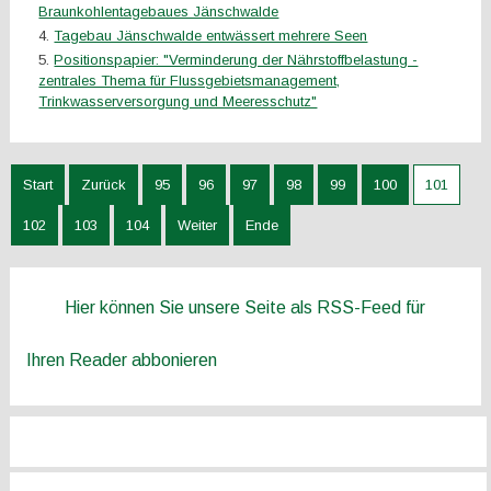
Braunkohlentagebaues Jänschwalde
Tagebau Jänschwalde entwässert mehrere Seen
Positionspapier: "Verminderung der Nährstoffbelastung -
zentrales Thema für Flussgebietsmanagement,
Trinkwasserversorgung und Meeresschutz"
Start
Zurück
95
96
97
98
99
100
101
102
103
104
Weiter
Ende
Hier können Sie unsere Seite als RSS-Feed für
Ihren Reader abbonieren