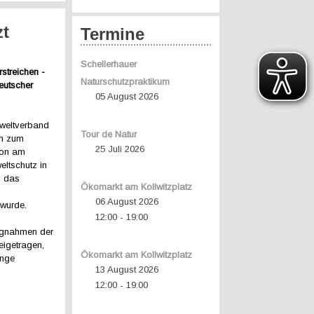
zt
Termine
Schellerhauer
streichen -
Naturschutzpraktikum
eutscher
05 August 2026
weltverband
Tour de Natur
en zum
25 Juli 2026
hon am
eltschutz in
s das
Ökomarkt am Kollwitzplatz
06 August 2026
 wurde.
12:00
19:00
-
ungnahmen der
eigetragen,
Ökomarkt am Kollwitzplatz
ange
13 August 2026
12:00
19:00
-