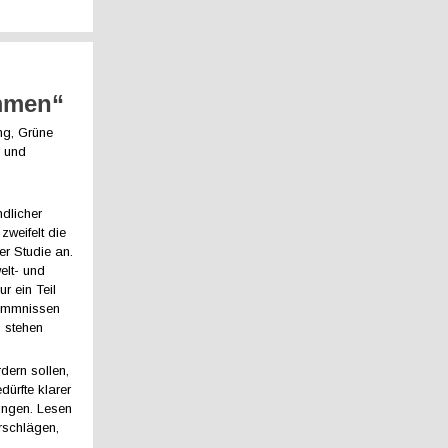
ommen“
ng, Grüne
l und
ndlicher
zweifelt die
er Studie an.
elt- und
r ein Teil
hemmnissen
 stehen
dern sollen,
dürfte klarer
ungen. Lesen
rschlägen,