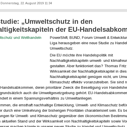
t: Donnerstag, 22. August 2019 11:34
tudie: „Umweltschutz in den
ltigkeitskapiteln der EU-Handelsabk
PowerShift, BUND, Forum Umwelt & Entwicklu
Liga herausgeben
eine neue Studie zu Hande
Umweltschutz.
Die EU möchte ihre Handelspolitik mit
Nachhaltigkeitskapiteln umwelt- und klimafreu
gestalten. Aber funktioniert das? Thomas Fritz 
Wirksamkeit der Nachhaltigkeitskapitel in dies
Nachhaltigkeitskapitel genügen nicht, um Umw
Klimaschutz effektiv voranzutreiben. Sie sind nu
Handelsabkommen, deren prioritärer Zweck die Beseitigung von Handels
n grundsätzlich auch die Umweltgesetzgebung gehört. EU-Handelsabkommen
ndert in einem Spannungsverhältnis zu Umweltanliegen.
men, die ernsthaft nachhaltige Entwicklung, Umwelt- und Klimaschutz beför
 durch eine Umkehrung der bisherigen Prioritäten charakterisiert sein. Es be
ungen für Umwelt- und Klimaschutz gegenüber den ökonomischen Bestimm
 aktuellen Stand und der Wirksamkeit von Nachhaltigkeitskapiteln sowie Vo
esser machen könnte in unserer neuen Studie zu Handel und Umweltschutz.