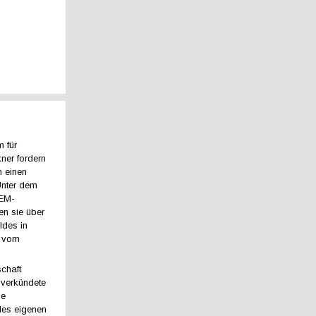
m für
ner fordern
n einen
Unter dem
EM-
 sie über
ldes in
r vom
chaft
g verkündete
he
 des eigenen