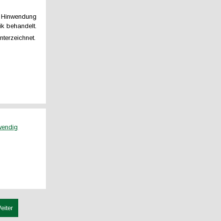
le Hinwendung
k behandelt.
nterzeichnet.
wendig
eiter