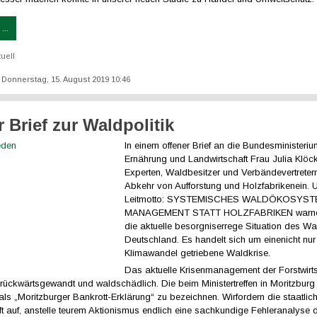
...
tuell
t: Donnerstag, 15. August 2019 10:46
 Brief zur Waldpolitik
In einem offener Brief an die Bundesministeriu
Ernährung und Landwirtschaft Frau Julia Klöck
Experten, Waldbesitzer und Verbändevertreter
Abkehr von Aufforstung und Holzfabrikenein. 
Leitmotto: SYSTEMISCHES WALDÖKOSYST
MANAGEMENT STATT HOLZFABRIKEN warnen
die aktuelle besorgniserrege Situation des Wa
Deutschland. Es handelt sich um einenicht nu
Klimawandel getriebene Waldkrise.
Das aktuelle Krisenmanagement der Forstwirts
t rückwärtsgewandt und waldschädlich. Die beim Ministertreffen in Moritzbur
 als „Moritzburger Bankrott-Erklärung“ zu bezeichnen. Wirfordern die staatlic
ft auf, anstelle teurem Aktionismus endlich eine sachkundige Fehleranalyse