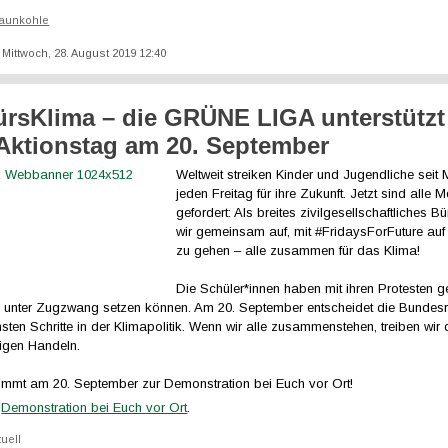
aunkohle
: Mittwoch, 28. August 2019 12:40
ürsKlima – die GRÜNE LIGA unterstützt
Aktionstag am 20. September
Weltweit streiken Kinder und Jugendliche seit
jeden Freitag für ihre Zukunft. Jetzt sind alle
gefordert: Als breites zivilgesellschaftliches B
wir gemeinsam auf, mit #FridaysForFuture auf
zu gehen – alle zusammen für das Klima!
Die Schüler*innen haben mit ihren Protesten g
tik unter Zugzwang setzen können. Am 20. September entscheidet die Bundes
sten Schritte in der Klimapolitik. Wenn wir alle zusammenstehen, treiben wir
igen Handeln.
ommt am 20. September zur Demonstration bei Euch vor Ort!
r
Demonstration bei Euch vor Ort
.
tuell