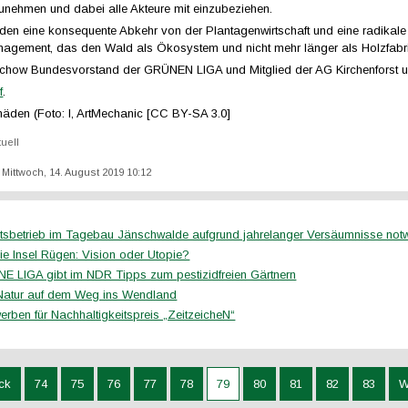
unehmen und dabei alle Akteure mit einzubeziehen.
rden eine konsequente Abkehr von der Plantagenwirtschaft und eine radika
agement, das den Wald als Ökosystem und nicht mehr länger als Holzfabri
chow Bundesvorstand der GRÜNEN LIGA und Mitglied der AG Kirchenforst u
f
.
häden (Foto: I, ArtMechanic [CC BY-SA 3.0]
tuell
: Mittwoch, 14. August 2019 10:12
itsbetrieb im Tagebau Jänschwalde aufgrund jahrelanger Versäumnisse not
eie Insel Rügen: Vision oder Utopie?
E LIGA gibt im NDR Tipps zum pestizidfreien Gärtnern
Natur auf dem Weg ins Wendland
erben für Nachhaltigkeitspreis „ZeitzeicheN“
ck
74
75
76
77
78
79
80
81
82
83
W