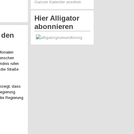
Ganzen Kalender ansehen
Hier Alligator
abonnieren
 den
 Monaten
 Menschen
ündnis rufen
 die Straße
ezeigt, dass
regierung
 die Regierung