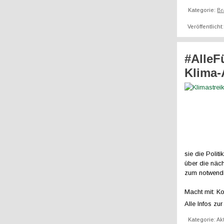
Kategorie:
Br
Veröffentlicht
#AlleF
Klima-
sie die Poli
über die näch
zum notwend
Macht mit: K
Alle Infos zu
Kategorie:
Ak