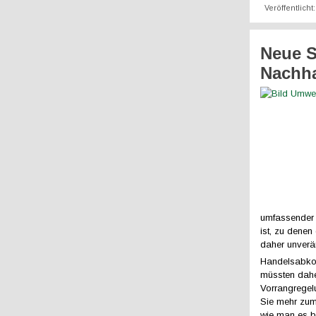
Veröffentlich
Neue S
Nachha
umfassender 
ist, zu dene
daher unverä
Handelsabkom
müssten daher
Vorrangregel
Sie mehr zum
wie man es b