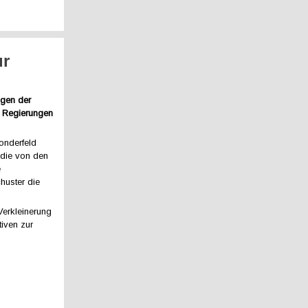
ur
ngen der
n Regierungen
onderfeld
die von den
e
huster die
Verkleinerung
iven zur