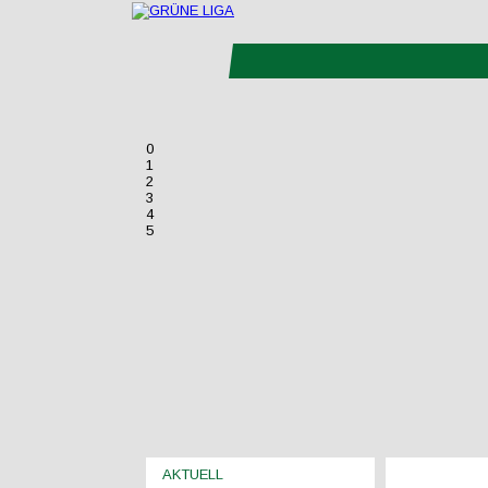
0
1
2
3
4
5
AKTUELL