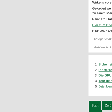
Wirkens vorz
Gefordert we
zu einem Man
Reinhard Dal
Hier zum Brie
Bild: Waldsc
Kategorie:
Ak
Veröffentlicht
Sicherhe
Plastikfr
Die GRÜN
Tour de 
Jetzt bew
Start
Zurü