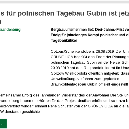
s für polnischen Tagebau Gubin ist jet
h
Bergbauunternehmen ließ Drei-Jahres-Frist ver
Erfolg für jahrelangen Kampf polnischer und d
Tagebaukritiker
Cottbus/Schenkendöbern, 28.08.2019. Der Um
GRÜNE LIGA begrüßt das Ende der Planung
polnischen Tagebau Gubin an der Neiße. Sc
20.08.2019 hat das Regionaldirektorat für Umw
Gorzów Wielkopolski öffentlich mitgeteilt, das
Umweltprüfungsverfahren zum geplanten
Braunkohlentagebau Gubin offiziell eingestellt
 gemeinsamer Erfolg des jahrelangen Widerstandes der Anwohner Die Stell
randenburg haben die Hürden für das Projekt deutlich erhöht und so dazu b
weiterverfolgt wurde.“ erinnert René Schuster von der GRÜNEN LIGA an die l
Widerstandsgeschichte.
...