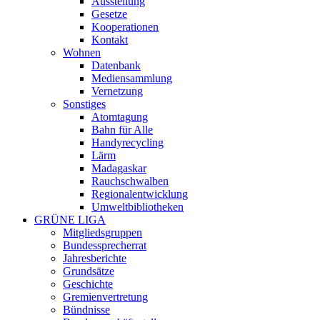
Ausstellung
Gesetze
Kooperationen
Kontakt
Wohnen
Datenbank
Mediensammlung
Vernetzung
Sonstiges
Atomtagung
Bahn für Alle
Handyrecycling
Lärm
Madagaskar
Rauchschwalben
Regionalentwicklung
Umweltbibliotheken
GRÜNE LIGA
Mitgliedsgruppen
Bundessprecherrat
Jahresberichte
Grundsätze
Geschichte
Gremienvertretung
Bündnisse