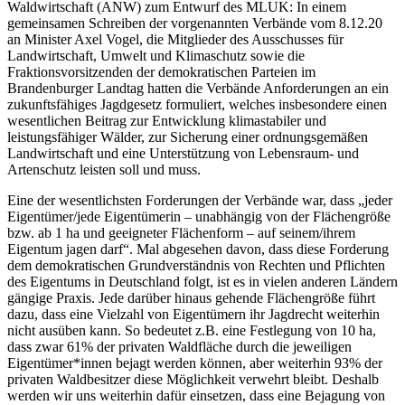
Waldwirtschaft (ANW) zum Entwurf des MLUK: In einem
gemeinsamen Schreiben der vorgenannten Verbände vom 8.12.20
an Minister Axel Vogel, die Mitglieder des Ausschusses für
Landwirtschaft, Umwelt und Klimaschutz sowie die
Fraktionsvorsitzenden der demokratischen Parteien im
Brandenburger Landtag hatten die Verbände Anforderungen an ein
zukunftsfähiges Jagdgesetz formuliert, welches insbesondere einen
wesentlichen Beitrag zur Entwicklung klimastabiler und
leistungsfähiger Wälder, zur Sicherung einer ordnungsgemäßen
Landwirtschaft und eine Unterstützung von Lebensraum- und
Artenschutz leisten soll und muss.
Eine der wesentlichsten Forderungen der Verbände war, dass „jeder
Eigentümer/jede Eigentümerin – unabhängig von der Flächengröße
bzw. ab 1 ha und geeigneter Flächenform – auf seinem/ihrem
Eigentum jagen darf“. Mal abgesehen davon, dass diese Forderung
dem demokratischen Grundverständnis von Rechten und Pflichten
des Eigentums in Deutschland folgt, ist es in vielen anderen Ländern
gängige Praxis. Jede darüber hinaus gehende Flächengröße führt
dazu, dass eine Vielzahl von Eigentümern ihr Jagdrecht weiterhin
nicht ausüben kann. So bedeutet z.B. eine Festlegung von 10 ha,
dass zwar 61% der privaten Waldfläche durch die jeweiligen
Eigentümer*innen bejagt werden können, aber weiterhin 93% der
privaten Waldbesitzer diese Möglichkeit verwehrt bleibt. Deshalb
werden wir uns weiterhin dafür einsetzen, dass eine Bejagung von