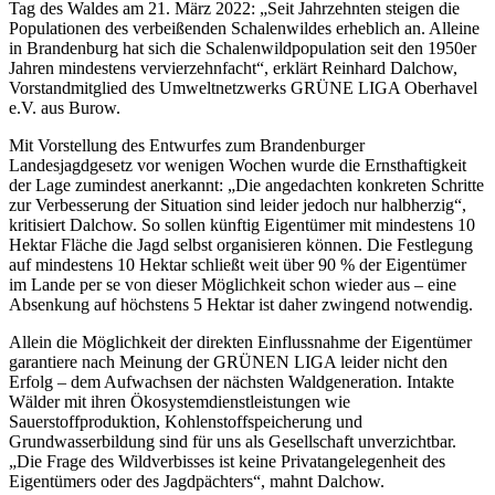
Tag des Waldes am 21. März 2022: „Seit Jahrzehnten steigen die
Populationen des verbeißenden Schalenwildes erheblich an. Alleine
in Brandenburg hat sich die Schalenwildpopulation seit den 1950er
Jahren mindestens vervierzehnfacht“, erklärt Reinhard Dalchow,
Vorstandmitglied des Umweltnetzwerks GRÜNE LIGA Oberhavel
e.V. aus Burow.
Mit Vorstellung des Entwurfes zum Brandenburger
Landesjagdgesetz vor wenigen Wochen wurde die Ernsthaftigkeit
der Lage zumindest anerkannt: „Die angedachten konkreten Schritte
zur Verbesserung der Situation sind leider jedoch nur halbherzig“,
kritisiert Dalchow. So sollen künftig Eigentümer mit mindestens 10
Hektar Fläche die Jagd selbst organisieren können. Die Festlegung
auf mindestens 10 Hektar schließt weit über 90 % der Eigentümer
im Lande per se von dieser Möglichkeit schon wieder aus – eine
Absenkung auf höchstens 5 Hektar ist daher zwingend notwendig.
Allein die Möglichkeit der direkten Einflussnahme der Eigentümer
garantiere nach Meinung der GRÜNEN LIGA leider nicht den
Erfolg – dem Aufwachsen der nächsten Waldgeneration. Intakte
Wälder mit ihren Ökosystemdienstleistungen wie
Sauerstoffproduktion, Kohlenstoffspeicherung und
Grundwasserbildung sind für uns als Gesellschaft unverzichtbar.
„Die Frage des Wildverbisses ist keine Privatangelegenheit des
Eigentümers oder des Jagdpächters“, mahnt Dalchow.