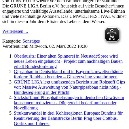
von 11 bis 19 Uhr wieder vor dem Brandenburger Tor stattfinden.
Die GRÜNE LIGA Berlin e.V. freut sich auf viele Besucher*innen,
engagierte und vielfältige Ausstellende, unterhaltsame Live-Bühnen
und viele nachhaltige Aktionen. Das UMWELTFESTIVAL widmet
sich in diesem Jahr dem Elixier des Lebens: dem Wasser.
Weiterlesen ...
Kategorie:
Sonstiges
Veröffentlicht: Mittwoch, 02. März 2022 10:30
Oberlausitz: Einer alten Spinnerei in Neustadt/Spree wird
neues Leben eingehaucht - Projekt zum nachhaltigen Bauen
erhält Bundesförderung
Gipsabbau in Deutschland und in Bayern: Umweltverbände
fordern: Raubbau beenden – Gipsrecycling voranbringen
GRÜNE LIGA legt umfassenden Bericht zum Rohstoff Gips
vor: Massive Ausweitung von Naturgipsabbau nicht nötig -
Bundesregierung in der Pflicht
Stickstoff-und Phosphatbelastungen in deutschen Gewässern
konsequent reduzieren - Düngerecht bedarf umfassender
Novellierung
Strukturwandel in drei Kohleregionen Europas: Bündnis für
Reaktivierung der Bahnstrecke Berlin-Prag über Cottbus,
Görlitz und Liberec