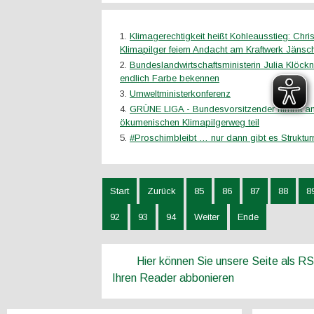
Klimagerechtigkeit heißt Kohleausstieg: Chris
Klimapilger feiern Andacht am Kraftwerk Jäns
Bundeslandwirtschaftsministerin Julia Klöck
endlich Farbe bekennen
Umweltministerkonferenz
GRÜNE LIGA - Bundesvorsitzender nimmt a
ökumenischen Klimapilgerweg teil
#Proschimbleibt … nur dann gibt es Strukturm
Start
Zurück
85
86
87
88
8
92
93
94
Weiter
Ende
Hier können Sie unsere Seite als R
Ihren Reader abbonieren