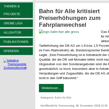
THEMEN &
Bahn für Alle kritisiert
PROJEKTE
Preiserhöhungen zum
GRÜNE LIGA
Fahrplanwechsel
Das 
ALLIGATOR
für Al
aktue
PUBLIKATIONEN
Tariferhöhung der DB AG um 1,9 bzw. 1,5 Prozen
im Fern-/Nahverkehr) ab. Bündnissprecher Bernh
SPENDEN
sagte: „Eine Preiserhöhung ist in Anbetracht der
Qualität, die die DB seit Monaten liefert, nicht na
Abgesehen von den Sonderangeboten sind die 
grundsätzlich zu hoch, besonders aber in Anbetra
Verspätungen und Zugausfälle, die die DB AG off
nicht in den Griff bekommt.“
Weiterlesen ...
Kategorie:
Bahn für Alle
Veröffentlicht: Donnerstag, 06. Dezember 2018 12:39