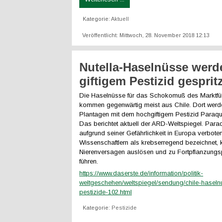
Kategorie:
Aktuell
Veröffentlicht: Mittwoch, 28. November 2018 12:13
Nutella-Haselnüsse werd
giftigem Pestizid gespritz
Die Haselnüsse für das Schokomuß des Marktfüh
kommen gegenwärtig meist aus Chile. Dort werde
Plantagen mit dem hochgiftigem Pestizid Paraqu
Das berichtet aktuell der ARD-Weltspiegel. Paraq
aufgrund seiner Gefährlichkeit in Europa verbote
Wissenschaftlern als krebserregend bezeichnet,
Nierenversagen auslösen und zu Fortpflanzung
führen.
https://www.daserste.de/information/politik-
weltgeschehen/weltspiegel/sendung/chile-haseln
pestizide-102.html
Kategorie:
Pestizide