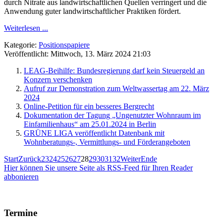
durch Nitrate aus landwirtschaftlichen Quellen verringert und die
Anwendung guter landwirtschaftlicher Praktiken fördert.
Weiterlesen ...
Kategorie:
Positionspapiere
Veröffentlicht: Mittwoch, 13. März 2024 21:03
LEAG-Beihilfe: Bundesregierung darf kein Steuergeld an
Konzern verschenken
Aufruf zur Demonstration zum Weltwassertag am 22. März
2024
Online-Petition für ein besseres Bergrecht
Dokumentation der Tagung „Ungenutzter Wohnraum im
Einfamilienhaus“ am 25.01.2024 in Berlin
GRÜNE LIGA veröffentlicht Datenbank mit
Wohnberatungs-, Vermittlungs- und Förderangeboten
Start
Zurück
23
24
25
26
27
28
29
30
31
32
Weiter
Ende
Hier können Sie unsere Seite als RSS-Feed für Ihren Reader
abbonieren
Termine