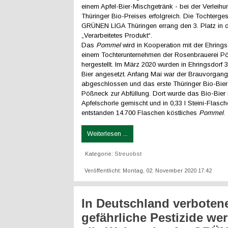
einem Apfel-Bier-Mischgetränk - bei der Verleih
Thüringer Bio-Preises erfolgreich. Die Tochterges
GRÜNEN LIGA Thüringen errang den 3. Platz in d
„Verarbeitetes Produkt“.
Das
Pommel
wird in Kooperation mit der Ehrings
einem Tochterunternehmen der Rosenbrauerei 
hergestellt. Im März 2020 wurden in Ehringsdorf 3
Bier angesetzt. Anfang Mai war der Brauvorgang
abgeschlossen und das erste Thüringer Bio-Bie
Pößneck zur Abfüllung. Dort wurde das Bio-Bier m
Apfelschorle gemischt und in 0,33 l Steini-Flasch
entstanden 14.700 Flaschen köstliches
Pommel
.
Weiterlesen ...
Kategorie:
Streuobst
Veröffentlicht: Montag, 02. November 2020 17:42
In Deutschland verboten
gefährliche Pestizide we