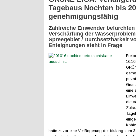
Tagebaus Nochten bis 20
genehmigungsfähig
Zahlreiche Einwender befürchten
Verschärfung der Wasserproblem
Spreegebiet / Durchsetzbarkeit v
Enteignungen steht in Frage
Freib
16.10
GRÜN
geme
priva
Grun
eine 
Einw
die V
Zula
Tage
einge
Kohl
hatte zuvor eine Verlängerung der bislang zum 3