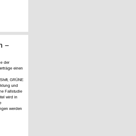
n –
se der
erträge einen
Shift, GRÜNE
klung und
e Fallstudie
el wird in
e
ungen werden