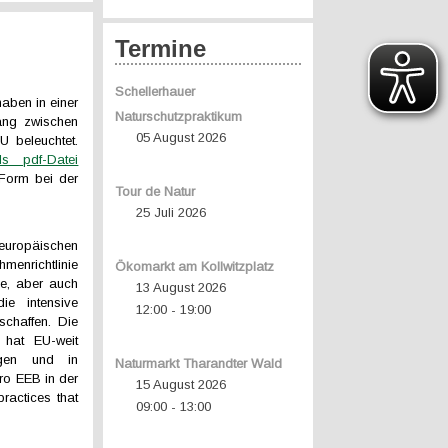
Termine
Schellerhauer
ben in einer
Naturschutzpraktikum
ng zwischen
05 August 2026
U beleuchtet.
ls pdf-Datei
 Form bei der
Tour de Natur
25 Juli 2026
uropäischen
menrichtlinie
Ökomarkt am Kollwitzplatz
de, aber auch
13 August 2026
ie intensive
12:00
19:00
-
chaffen. Die
hat EU-weit
agen und in
Naturmarkt Tharandter Wald
ro EEB in der
15 August 2026
ractices that
09:00
13:00
-