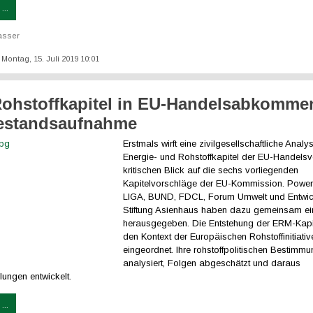
...
asser
: Montag, 15. Juli 2019 10:01
ohstoffkapitel in EU-Handelsabkomme
estandsaufnahme
Erstmals wirft eine zivilgesellschaftliche Analy
Energie- und Rohstoffkapitel der EU-Handelsv
kritischen Blick auf die sechs vorliegenden
Kapitelvorschläge der EU-Kommission. Power
LIGA, BUND, FDCL, Forum Umwelt und Entwic
Stiftung Asienhaus haben dazu gemeinsam ein
herausgegeben. Die Entstehung der ERM-Kapit
den Kontext der Europäischen Rohstoffinitiativ
eingeordnet. Ihre rohstoffpolitischen Bestimm
analysiert, Folgen abgeschätzt und daraus
lungen entwickelt.
...