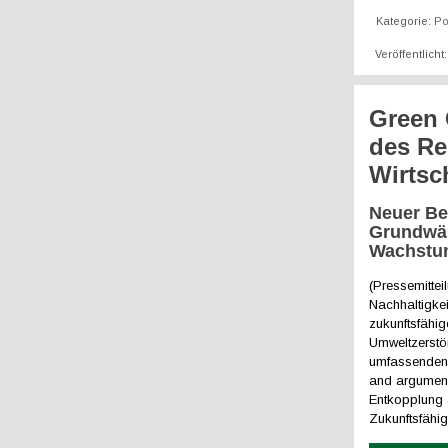
Kategorie:
Po
Veröffentlicht
Green 
des R
Wirtsc
Neuer Be
Grundwäs
Wachst
(Pressemittei
Nachhaltigkei
zukunftsfähi
Umweltzerstör
umfassenden 
and arguments
Entkopplung 
Zukunftsfähig