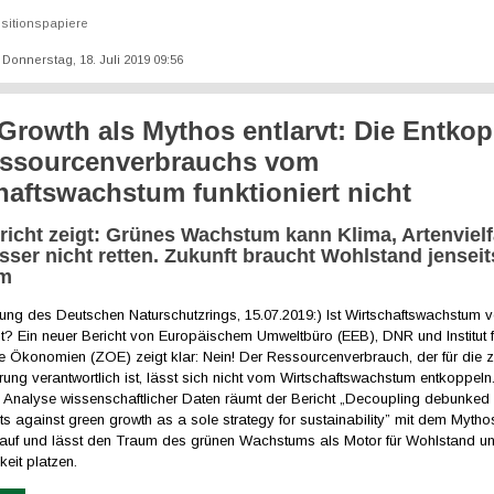
sitionspapiere
: Donnerstag, 18. Juli 2019 09:56
Growth als Mythos entlarvt: Die Entko
essourcenverbrauchs vom
haftswachstum funktioniert nicht
richt zeigt: Grünes Wachstum kann Klima, Artenvielf
ser nicht retten. Zukunft braucht Wohlstand jenseit
um
lung des Deutschen Naturschutzrings, 15.07.2019:) Ist Wirtschaftswachstum v
t? Ein neuer Bericht von Europäischem Umweltbüro (EEB), DNR und Institut f
ge Ökonomien (ZOE) zeigt klar: Nein! Der Ressourcenverbrauch, der für di
ung verantwortlich ist, lässt sich nicht vom Wirtschaftswachstum entkoppeln.
Analyse wissenschaftlicher Daten räumt der Bericht „Decoupling debunked
 against green growth as a sole strategy for sustainability” mit dem Mytho
auf und lässt den Traum des grünen Wachstums als Motor für Wohlstand u
keit platzen.