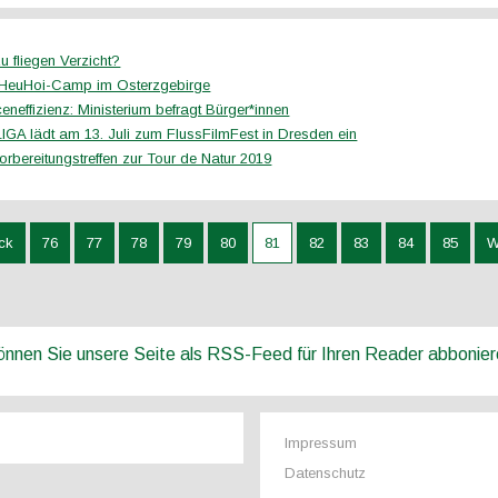
 zu fliegen Verzicht?
 HeuHoi-Camp im Osterzgebirge
neffizienz: Ministerium befragt Bürger*innen
GA lädt am 13. Juli zum FlussFilmFest in Dresden ein
orbereitungstreffen zur Tour de Natur 2019
ck
76
77
78
79
80
81
82
83
84
85
W
können Sie unsere Seite als RSS-Feed für Ihren Reader abbonie
Impressum
Datenschutz