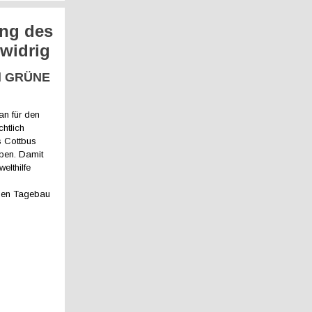
ung des
widrig
nd GRÜNE
an für den
htlich
s Cottbus
eben. Damit
elthilfe
den Tagebau