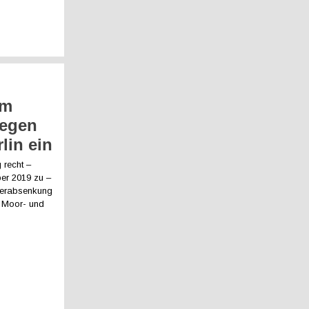
n
um
legen
lin ein
 recht –
er 2019 zu –
serabsenkung
e Moor- und