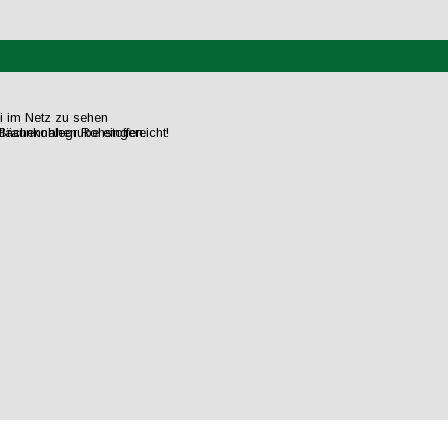
ei im Netz zu sehen
flächennahen Rohstoffen.
raunkohlegrube eingereicht!