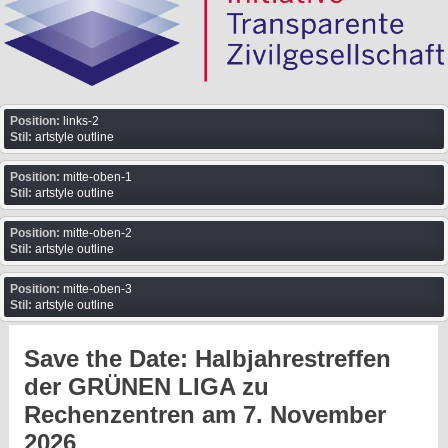
Position:
links-2
Stil:
artstyle outline
Position:
mitte-oben-1
Stil:
artstyle outline
Position:
mitte-oben-2
Stil:
artstyle outline
Position:
mitte-oben-3
Stil:
artstyle outline
Save the Date: Halbjahrestreffen
der GRÜNEN LIGA zu
Rechenzentren am 7. November
2026