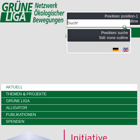
Position:
position-1
Stil:
none outline
Position:
suche
Stil:
none outline
AKTUELL
THEMEN & PROJEKTE
GRÜNE LIGA
ALLIGATOR
PUBLIKATIONEN
SPENDEN