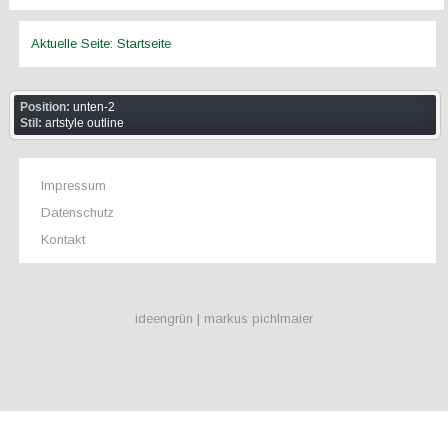
Aktuelle Seite:
Startseite
Position:
unten-2
Stil:
artstyle outline
Impressum
Datenschutz
Kontakt
ideengrün | markus pichlmaier
Position:
debug
Stil:
none outline