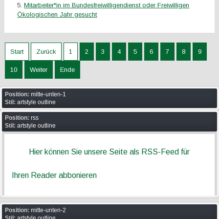
Mitarbeiter*in im Bundesfreiwilligendienst oder Freiwilligen
Ökologischen Jahr gesucht
Start
Zurück
1
2
3
4
5
6
7
8
9
10
Weiter
Ende
Position:
mitte-unten-1
Stil:
artstyle outline
Position:
rss
Stil:
artstyle outline
Hier können Sie unsere Seite als RSS-Feed für
Ihren Reader abbonieren
Position:
mitte-unten-2
Stil:
artstyle outline