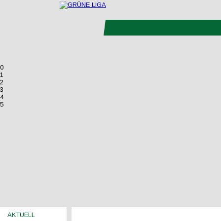
0
1
2
3
4
5
AKTUELL