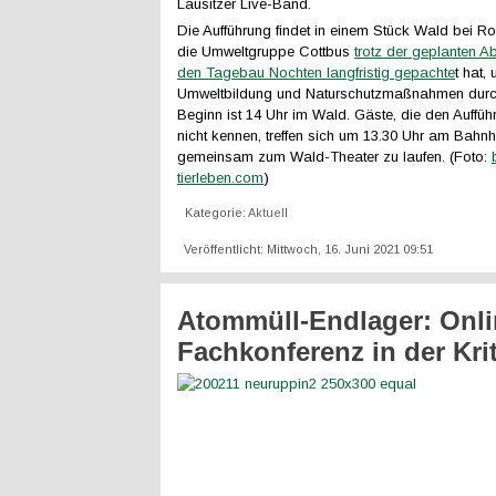
Lausitzer Live-Band.
Die Aufführung findet in einem Stück Wald bei Ro
die Umweltgruppe Cottbus
trotz der geplanten A
den Tagebau Nochten langfristig gepachte
t hat, 
Umweltbildung und Naturschutzmaßnahmen durc
Beginn ist 14 Uhr im Wald. Gäste, die den Auffüh
nicht kennen, treffen sich um 13.30 Uhr am Bahnh
gemeinsam zum Wald-Theater zu laufen. (Foto:
tierleben.com
)
Kategorie:
Aktuell
Veröffentlicht: Mittwoch, 16. Juni 2021 09:51
Atommüll-Endlager: Onli
Fachkonferenz in der Krit