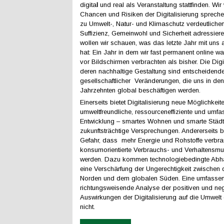
digita
l
und real als Veranstaltung stattfinden. Wir
Chancen und Risiken der Digitalisierung sprech
zu Umwelt-, Natur- und Klimaschutz verdeutlich
Suffizienz, Gemeinwohl und Sicherheit adressie
wollen wir schauen, was das letzte Jahr mit uns 
hat: Ein Jahr in dem wir fast permanent online w
vor Bildschirmen verbrachten als bisher. Die Digi
deren nachhaltige Gestaltung sind entscheidend
gesellschaftlicher Veränderungen, die uns in 
Jahrzehnten global beschäftigen werden.
Einerseits bietet Digitalisierung neue Möglichkeite
umweltfreundliche, ressourceneffiziente und umf
Entwicklung – smartes Wohnen und smarte Städt
zukunftsträchtige Versprechungen. Andererseits b
Gefahr, dass mehr Energie und Rohstoffe verbra
konsumorientierte Verbrauchs- und Verhaltensmus
werden. Dazu kommen technologiebedingte Abh
eine Verschärfung der Ungerechtigkeit zwischen
Norden und dem globalen Süden. Eine umfasse
richtungsweisende Analyse der positiven und ne
Auswirkungen der Digitalisierung auf die Umwelt 
nicht.