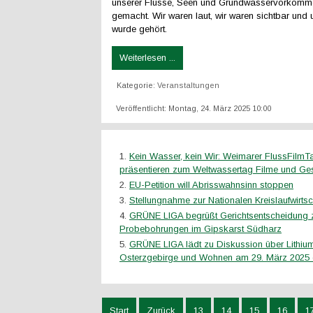
unserer Flüsse, Seen und Grundwasservorkom
gemacht. Wir waren laut, wir waren sichtbar und 
wurde gehört.
Weiterlesen ...
Kategorie:
Veranstaltungen
Veröffentlicht: Montag, 24. März 2025 10:00
Kein Wasser, kein Wir: Weimarer FlussFilmT
präsentieren zum Weltwassertag Filme und Ge
EU-Petition will Abrisswahnsinn stoppen
Stellungnahme zur Nationalen Kreislaufwirtsc
GRÜNE LIGA begrüßt Gerichtsentscheidung
Probebohrungen im Gipskarst Südharz
GRÜNE LIGA lädt zu Diskussion über Lithi
Osterzgebirge und Wohnen am 29. März 2025 
Start
Zurück
13
14
15
16
1