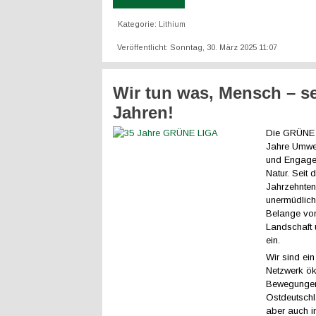
Kategorie:
Lithium
Veröffentlicht: Sonntag, 30. März 2025 11:07
Wir tun was, Mensch – se
Jahren!
Die GRÜNE L
Jahre Umwel
und Engagem
Natur. Seit 
Jahrzehnten
unermüdlich 
Belange von
Landschaft
ein.
Wir sind ein 
Netzwerk ök
Bewegungen
Ostdeutschl
aber auch i