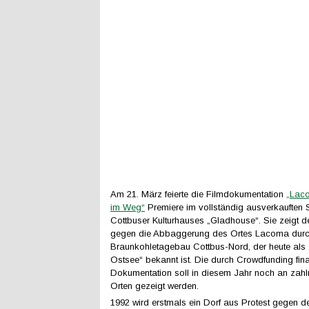
Am 21. März feierte die Filmdokumentation
„Laco
im Weg“
Premiere im vollständig ausverkauften 
Cottbuser Kulturhauses „Gladhouse“. Sie zeigt 
gegen die Abbaggerung des Ortes Lacoma dur
Braunkohletagebau Cottbus-Nord, der heute als 
Ostsee“ bekannt ist. Die durch Crowdfunding fina
Dokumentation soll in diesem Jahr noch an zahlr
Orten gezeigt werden.
1992 wird erstmals ein Dorf aus Protest gegen d