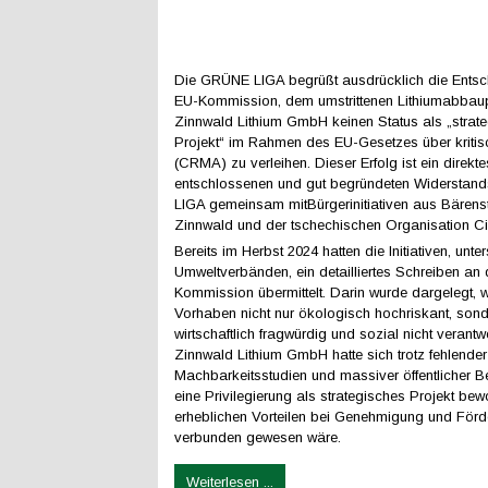
Die GRÜNE LIGA begrüßt ausdrücklich die Entsc
EU-Kommission, dem umstrittenen Lithiumabbaup
Zinnwald Lithium GmbH keinen Status als „strat
Projekt“ im Rahmen des EU-Gesetzes über kritis
(CRMA) zu verleihen. Dieser Erfolg ist ein direkt
entschlossenen und gut begründeten Widersta
LIGA gemeinsam mitBürgerinitiativen aus Bärenst
Zinnwald und der tschechischen Organisation Ci
Bereits im Herbst 2024 hatten die Initiativen, unter
Umweltverbänden, ein detailliertes Schreiben an 
Kommission übermittelt. Darin wurde dargelegt,
Vorhaben nicht nur ökologisch hochriskant, son
wirtschaftlich fragwürdig und sozial nicht verantwo
Zinnwald Lithium GmbH hatte sich trotz fehlender
Machbarkeitsstudien und massiver öffentlicher
eine Privilegierung als strategisches Projekt be
erheblichen Vorteilen bei Genehmigung und För
verbunden gewesen wäre.
Weiterlesen ...