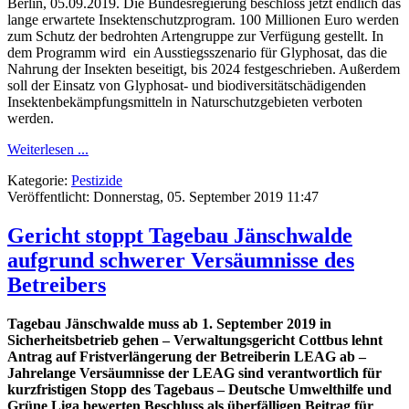
Berlin, 05.09.2019. Die Bundesregierung beschloss jetzt endlich das
lange erwartete Insektenschutzprogram. 100 Millionen Euro werden
zum Schutz der bedrohten Artengruppe zur Verfügung gestellt. In
dem Programm wird ein Ausstiegsszenario für Glyphosat, das die
Nahrung der Insekten beseitigt, bis 2024 festgeschrieben. Außerdem
soll der Einsatz von Glyphosat- und biodiversitätschädigenden
Insektenbekämpfungsmitteln in Naturschutzgebieten verboten
werden.
Weiterlesen ...
Kategorie:
Pestizide
Veröffentlicht: Donnerstag, 05. September 2019 11:47
Gericht stoppt Tagebau Jänschwalde
aufgrund schwerer Versäumnisse des
Betreibers
Tagebau Jänschwalde muss ab 1. September 2019 in
Sicherheitsbetrieb gehen – Verwaltungsgericht Cottbus lehnt
Antrag auf Fristverlängerung der Betreiberin LEAG ab –
Jahrelange Versäumnisse der LEAG sind verantwortlich für
kurzfristigen Stopp des Tagebaus – Deutsche Umwelthilfe und
Grüne Liga bewerten Beschluss als überfälligen Beitrag für