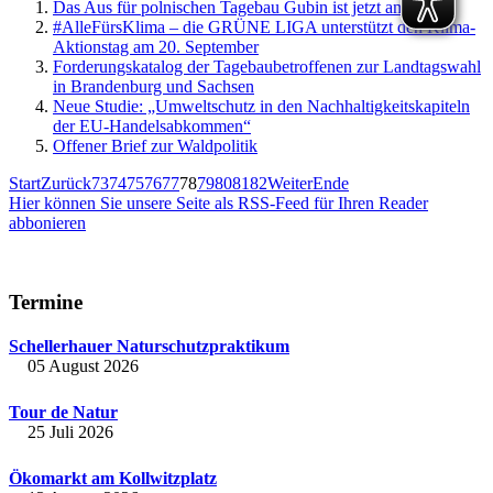
Das Aus für polnischen Tagebau Gubin ist jetzt amtlich
#AlleFürsKlima – die GRÜNE LIGA unterstützt den Klima-
Aktionstag am 20. September
Forderungskatalog der Tagebaubetroffenen zur Landtagswahl
in Brandenburg und Sachsen
Neue Studie: „Umweltschutz in den Nachhaltigkeitskapiteln
der EU-Handelsabkommen“
Offener Brief zur Waldpolitik
Start
Zurück
73
74
75
76
77
78
79
80
81
82
Weiter
Ende
Hier können Sie unsere Seite als RSS-Feed für Ihren Reader
abbonieren
Termine
Schellerhauer Naturschutzpraktikum
05 August 2026
Tour de Natur
25 Juli 2026
Ökomarkt am Kollwitzplatz