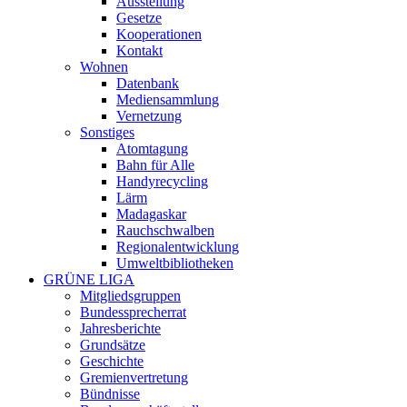
Ausstellung
Gesetze
Kooperationen
Kontakt
Wohnen
Datenbank
Mediensammlung
Vernetzung
Sonstiges
Atomtagung
Bahn für Alle
Handyrecycling
Lärm
Madagaskar
Rauchschwalben
Regionalentwicklung
Umweltbibliotheken
GRÜNE LIGA
Mitgliedsgruppen
Bundessprecherrat
Jahresberichte
Grundsätze
Geschichte
Gremienvertretung
Bündnisse