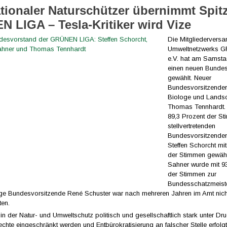
ationaler Naturschützer übernimmt Spit
 LIGA – Tesla-Kritiker wird Vize
Die Mitgliedervers
Umweltnetzwerks 
e.V. hat am Samstag
einen neuen Bunde
gewählt. Neuer
Bundesvorsitzender 
Biologe und Landsc
Thomas Tennhardt. E
89,3 Prozent der S
stellvertretenden
Bundesvorsitzende
Steffen Schorcht mi
der Stimmen gewähl
Sahner wurde mit 9
der Stimmen zur
Bundesschatzmeiste
ige Bundesvorsitzende René Schuster war nach mehreren Jahren im Amt nicht
ten.
t, in der Natur- und Umweltschutz politisch und gesellschaftlich stark unter Dr
echte eingeschränkt werden und Entbürokratisierung an falscher Stelle erfolg