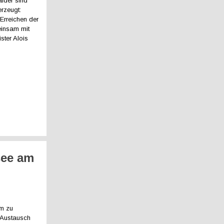
lder sind
erzeugt:
Erreichen der
einsam mit
ter Alois
see am
mm zu
 Austausch