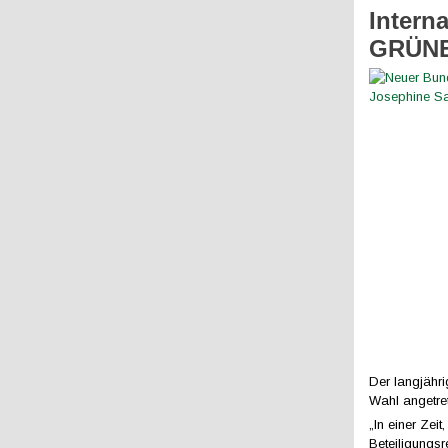
Intern
GRÜNEN
Der langjähr
Wahl angetre
„In einer Zei
Beteiligungsr