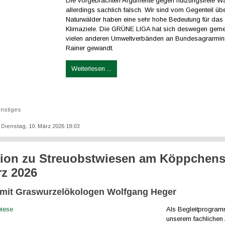
Die vorgebrachten Argumente gegen nutzungsfreie Wä
allerdings sachlich falsch. Wir sind vom Gegenteil üb
Naturwälder haben eine sehr hohe Bedeutung für das 
Klimaziele. Die GRÜNE LIGA hat sich deswegen gem
vielen anderen Umweltverbänden an Bundesagrarminis
Rainer gewandt.
Weiterlesen ...
nstiges
: Dienstag, 10. März 2026 18:03
ion zu Streuobstwiesen am Köppchen
rz 2026
mit Graswurzelökologen Wolfgang Heger
Als Begleitprogra
unserem fachlichen