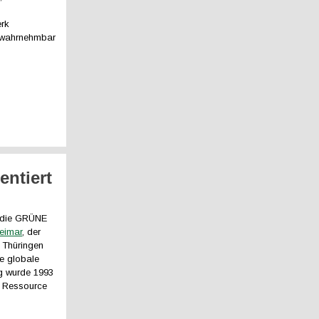
erk
r wahrnehmbar
entiert
n die GRÜNE
eimar
, der
g Thüringen
ie globale
g wurde 1993
e Ressource