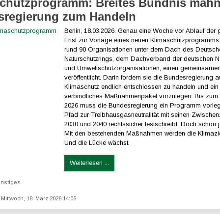
chutzprogramm: Breites Bündnis mahn
sregierung zum Handeln
Berlin, 18.03.2026. Genau eine Woche vor Ablauf der 
Frist zur Vorlage eines neuen Klimaschutzprogramms
rund 90 Organisationen unter dem Dach des Deutsch
Naturschutzrings, dem Dachverband der deutschen Nat
und Umweltschutzorganisationen, einen gemeinsamen
veröffentlicht. Darin fordern sie die Bundesregierung a
Klimaschutz endlich entschlossen zu handeln und ein
verbindliches Maßnahmenpaket vorzulegen. Bis zum 
2026 muss die Bundesregierung ein Programm vorle
Pfad zur Treibhausgasneutralität mit seinen Zwischenz
2030 und 2040 rechtssicher festschreibt. Doch schon jet
Mit den bestehenden Maßnahmen werden die Klimaziel
Und die Lücke wächst.
Weiterlesen ...
nstiges
: Mittwoch, 18. März 2026 14:06