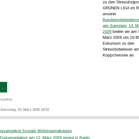
zu den Streuobstpro
GRÜNEN LIGA im 
unserer
Bundesmitgliederv
am Samstag, 14. M
2026
bieten wir am 
März 2026 um 10:45
Exkursion zu den
Streuobstwiesen a
Köppchensee an.
...
reuobst
: Dienstag, 03. März 2026 18:02
ungsangebot Soziale Wohnraumakquise
okumentation am 12. März 2026 erneut in Berlin