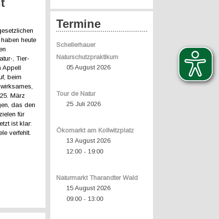
t
Termine
gesetzlichen
 haben heute
Schellerhauer
en
Naturschutzpraktikum
ur-, Tier-
05 August 2026
 Appell
uf, beim
 wirksames,
Tour de Natur
25. März
25 Juli 2026
gen, das den
ielen für
zt ist klar:
Ökomarkt am Kollwitzplatz
e verfehlt.
13 August 2026
12:00
19:00
-
Naturmarkt Tharandter Wald
15 August 2026
09:00
13:00
-