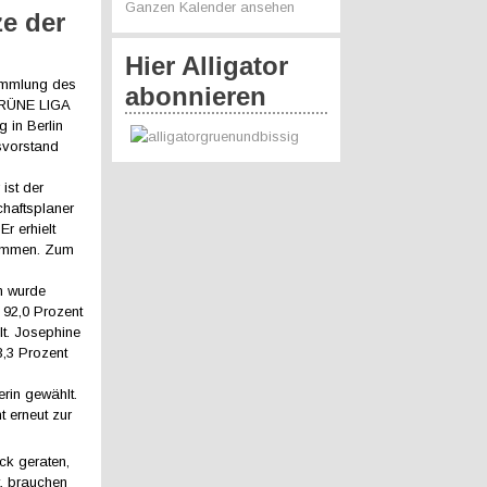
Ganzen Kalender ansehen
ze der
Hier Alligator
ammlung des
abonnieren
GRÜNE LIGA
 in Berlin
svorstand
ist der
haftsplaner
r erhielt
timmen. Zum
n wurde
t 92,0 Prozent
t. Josephine
3,3 Prozent
rin gewählt.
 erneut zur
uck geraten,
t, brauchen