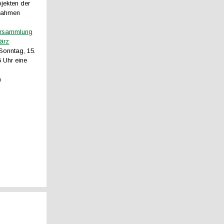
jekten der
Rahmen
ersammlung
ärz
Sonntag, 15.
 Uhr eine
m