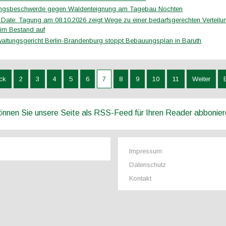
ungsbeschwerde gegen Waldenteignung am Tagebau Nochten
 Date: Tagung am 08.10.2026 zeigt Wege zu einer bedarfsgerechten Verteilu
im Bestand auf
altungsgericht Berlin-Brandenburg stoppt Bebauungsplan in Baruth
ck
2
3
4
5
6
7
8
9
10
11
Weiter
können Sie unsere Seite als RSS-Feed für Ihren Reader abbonie
Impressum
Datenschutz
Kontakt