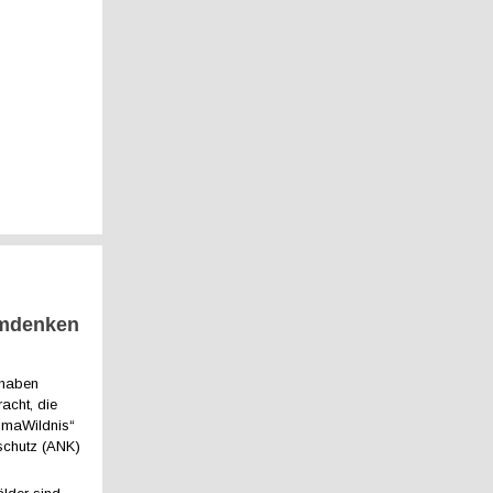
Umdenken
 haben
acht, die
imaWildnis“
schutz (ANK)