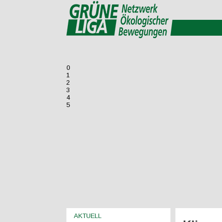
0
1
2
3
4
5
AKTUELL