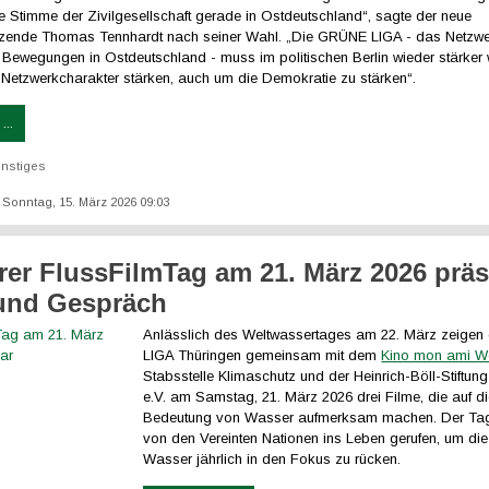
ke Stimme der Zivilgesellschaft gerade in Ostdeutschland“, sagte der neue
zende Thomas Tennhardt nach seiner Wahl. „Die GRÜNE LIGA - das Netzw
 Bewegungen in Ostdeutschland - muss im politischen Berlin wieder stärke
 Netzwerkcharakter stärken, auch um die Demokratie zu stärken“.
...
nstiges
: Sonntag, 15. März 2026 09:03
er FlussFilmTag am 21. März 2026 präs
und Gespräch
Anlässlich des Weltwassertages am 22. März zeige
LIGA Thüringen gemeinsam mit dem
Kino mon ami W
Stabsstelle Klimaschutz und der Heinrich-Böll-Stiftun
e.V. am Samstag, 21. März 2026 drei Filme, die auf d
Bedeutung von Wasser aufmerksam machen. Der Ta
von den Vereinten Nationen ins Leben gerufen, um di
Wasser jährlich in den Fokus zu rücken.